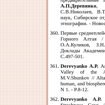
предварительные 
А.П.Деревянко
, 
С.В.Николаев, В.
наук, Сибирское от
этнографии. - Новос
Первые среднеплей
Горного Алтая
О.А.Куликов, З.Н
Доклады Академии 
С.497-501.
Derevyanko A.P.
Ar
Valley of the A
M.V.Shunkov // Altai
human, and biosphere
N 1. - P.8-12.
Derevyanko A.P.
A