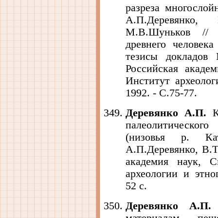
разреза многослой
А.П.Деревянко, 
М.В.Шуньков // 
древнего человек
тезисы докладов 
Российская академ
Институт археолог
1992. - С.75-77.
Деревянко А.П.
Ко
палеолитическог
(низовья р. К
А.П.Деревянко, В.Т
академия наук, С
археологии и этно
52 с.
Деревянко А.П.
М