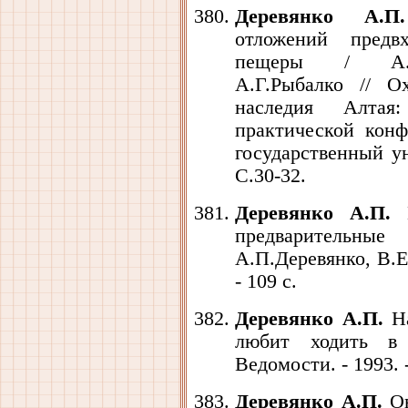
Деревянко А.П.
отложений предв
пещеры / А.П.
А.Г.Рыбалко // О
наследия Алтая
практической конф
государственный ун
С.30-32.
Деревянко А.П.
И
предварительны
А.П.Деревянко, В.Е
- 109 с.
Деревянко А.П.
На
любит ходить в 
Ведомости. - 1993. -
Деревянко А.П.
Он