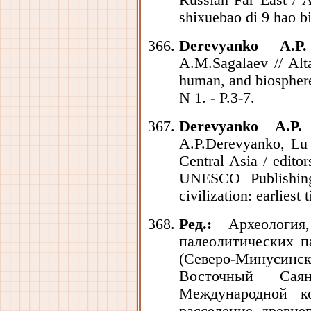
Russian Far East / 
shixuebao di 9 hao bi
Derevyanko A.P.
A.M.Sagalaev // Altai
human, and biosphere
N 1. - P.3-7.
Derevyanko A.P.
U
A.P.Derevyanko, Lu Z
Central Asia / edito
UNESCO Publishin
civilization: earliest
Ред.:
Археология,
палеолитических 
(Северо-Минусинск
Восточный Саян
Международной к