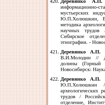
Деревянко А.П.
информационно
мустьерских инду
Ю.П.Холюшкин, В
методика археолог
научных трудов 
Сибирское отдел
этнографии. - Новос
Деревянко А.П.
П
В.И.Молодин // 
долины (Горный 
Новосибирск: Наука,
Деревянко А.П.
П
Ю.П.Холюшкин /
археологических р
трудов / Российс
отделение, Инстит