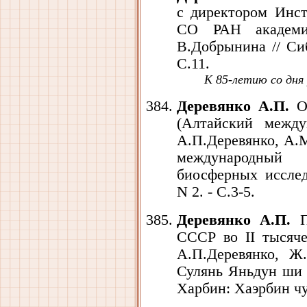
с директором Инст
СО РАН академик
В.Добрынина // Сиб
С.11.
К 85-летию со дня
Деревянко А.П.
От
(Алтайский между
А.П.Деревянко, А.М
международный
биосферных исслед
N 2. - С.3-5.
Деревянко А.П.
П
СССР во II тысяче
А.П.Деревянко, Ж.
Сулянь Яньдун ши 
Харбин: Хаэрбин чу