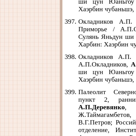
ши цун Юаньгоу 
Хаэрбин чубаньшэ, 1
Окладников А.П.
Приморье / А.П.
Сулянь Яньдун ши 
Харбин: Хаэрбин чу
Окладников А.П.
А.П.Окладников,
А
ши цун Юаньгоу 
Хаэрбин чубаньшэ, 1
Палеолит Северн
пункт 2, ранн
А.П.Деревянко
, 
Ж.Таймагамбетов
В.Г.Петров; Росси
отделение, Инсти