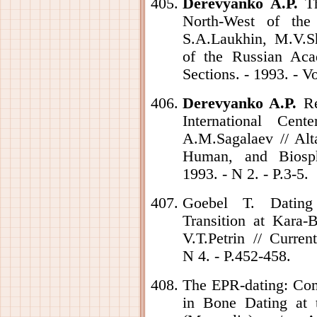
Derevyanko A.P.
Th
North-West of the
S.A.Laukhin, M.V.Sh
of the Russian Aca
Sections. - 1993. - V
Derevyanko A.P.
Res
International Cen
A.M.Sagalaev // Alta
Human, and Biosph
1993. - N 2. - P.3-5.
Goebel T. Dating t
Transition at Kara
V.T.Petrin // Curre
N 4. - P.452-458.
The EPR-dating: Co
in Bone Dating at 