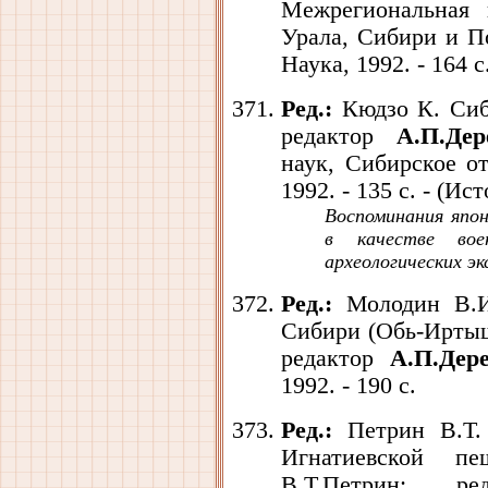
Межрегиональная 
Урала, Сибири и П
Наука, 1992. - 164 с
Ред.:
Кюдзо К. Сиби
редактор
А.П.Дер
наук, Сибирское от
1992. - 135 с. - (И
Воспоминания япон
в качестве вое
археологических эк
Ред.:
Молодин В.И.
Сибири (Обь-Иртыш
редактор
А.П.Дер
1992. - 190 с.
Ред.:
Петрин В.Т. 
Игнатиевской 
В.Т.Петрин; р