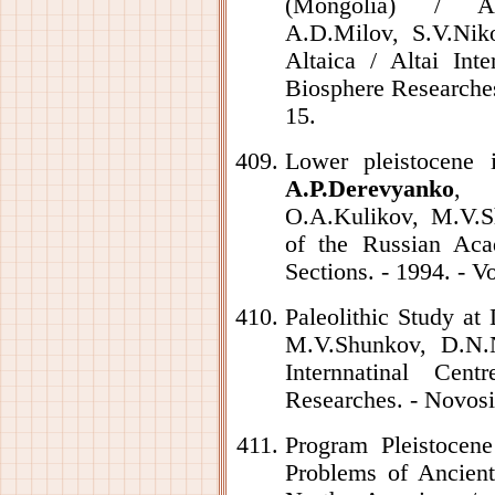
(Mongolia) / A
A.D.Milov, S.V.Niko
Altaica / Altai Int
Biosphere Researches.
15.
Lower pleistocene 
A.P.Derevyanko
, S
O.A.Kulikov, M.V.Sh
of the Russian Aca
Sections. - 1994. - V
Paleolithic Study a
M.V.Shunkov, D.N.N
Internnatinal Ce
Researches. - Novosib
Program Pleistocen
Problems of Ancient