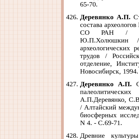
65-70.
Деревянко А.П.
Ст
состава археологов
СО РАН / А.П.
Ю.П.Холюшкин /
археологических р
трудов / Российс
отделение, Инстит
Новосибирск, 1994. 
Деревянко А.П.
С
палеолитическ
А.П.Деревянко, С.В
/ Алтайский между
биосферных исслед
N 4. - С.69-71.
Древние культур