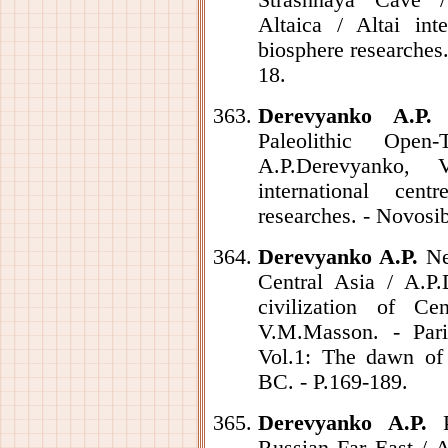
Strashnaya Cave /
Altaica / Altai int
biosphere researches.
18.
Derevyanko A.P.
I
Paleolithic Ope
A.P.Derevyanko, 
international ce
researches. - Novosib
Derevyanko A.P.
Neo
Central Asia / A.P.
civilization of Ce
V.M.Masson. - Par
Vol.1: The dawn of c
ВС. - P.169-189.
Derevyanko A.P.
P