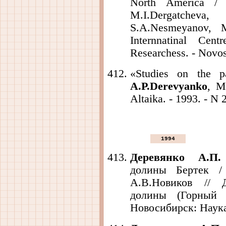
North America 
M.I.Dergatcheva
S.A.Nesmeyanov, M
Internnatinal Ce
Researchess. - Novosi
«Studies on the p
A.P.Derevyanko
, M
Altaika. - 1993. - N 2
1994
Деревянко А.П.
долины Бертек / 
А.В.Новиков // 
долины (Горный 
Новосибирск: Наука,