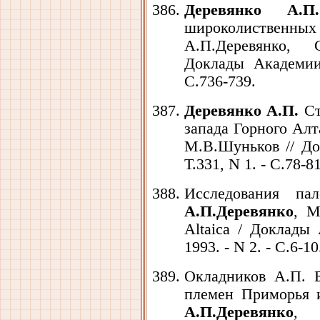
Деревянко А.П.
широколиственных 
А.П.Деревянко, 
Доклады Академии 
С.736-739.
Деревянко А.П.
Ст
запада Горного Алт
М.В.Шуньков // До
Т.331, N 1. - С.78-81
Исследования па
А.П.Деревянко
, М
Altaica / Доклады
1993. - N 2. - С.6-10
Окладников А.П. 
племен Приморья 
А.П.Деревянко
, 