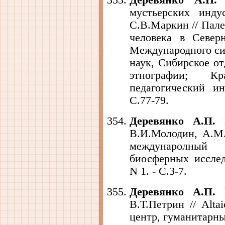
Деревянко А.П.
П
мустьерских инду
С.В.Маркин // Пале
человека в Север
Международного си
наук, Сибирское от
этнографии; Кра
педагогический ин
С.77-79.
Деревянко А.П.
П
В.И.Молодин, А.М.С
междунаролный
биосферных исслед
N 1. - С.3-7.
Деревянко А.П.
П
В.Т.Петрин // Alt
центр, гуманитарны