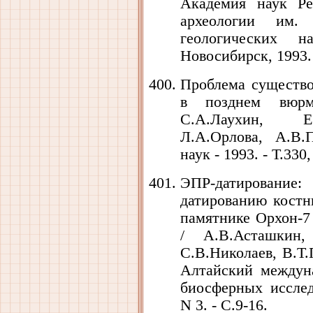
Академия наук Ре
археологии им.
геологических 
Новосибирск, 1993. 
Проблема существ
в позднем вю
С.А.Лаухин, Е
Л.А.Орлова, А.В.
наук - 1993. - Т.330,
ЭПР-датирован
датированию костн
памятнике Орхон-7
/ А.В.Асташки
С.В.Николаев, В.Т.
Алтайский междун
биосферных исслед
N 3. - С.9-16.