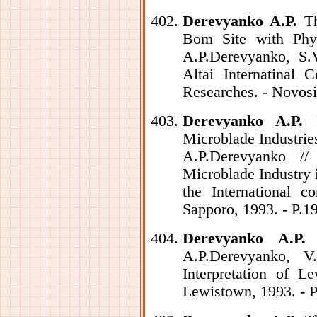
Derevyanko A.P.
Th
Bom Site with Phy
A.P.Derevyanko, S.V
Altai Internatinal
Researches. - Novosib
Derevyanko A.P.
F
Microblade Industries
A.P.Derevyanko /
Microblade Industry 
the International c
Sapporo, 1993. - P.1
Derevyanko A.P.
T
A.P.Derevyanko, V.
Interpretation of L
Lewistown, 1993. - P