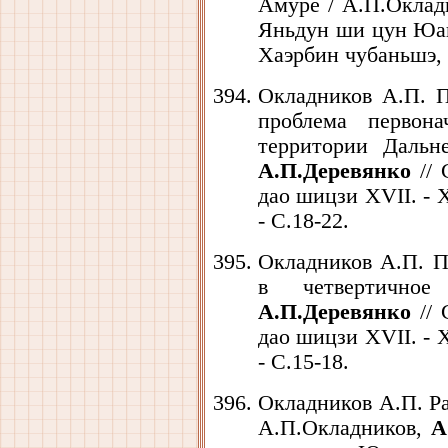
Амуре / А.П.Оклад
Яньдун ши цун Юан
Хаэрбин чубаньшэ, 1
Окладников А.П. 
проблема первона
территории Дальн
А.П.Деревянко
// 
дао шицзи XVII. - 
- С.18-22.
Окладников А.П. 
в четвертичное
А.П.Деревянко
// 
дао шицзи XVII. - 
- С.15-18.
Окладников А.П. Р
А.П.Окладников,
А