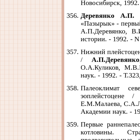
Новосибирск, 1992. -
Деревянко А.П.
Р
«Пазырык» - первый
А.П.Деревянко, В
истории. - 1992. - N
Нижний плейстоцен 
/
А.П.Деревянко
О.А.Куликов, М.В
наук. - 1992. - Т.323
Палеоклимат сев
эоплейстоцене 
Е.М.Малаева, С.А.
Академии наук. - 199
Первые раннепале
котловины. Стр