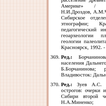
расселение древне
Америке» / 
Н.И.Дроздов, А.М.Ч
Сибирское отдел
этнографии; Кра
педагогический 
геоархеологии п
геологии палеолита
Красноярск, 1992. - 
Ред.:
Борчанинов
населения Дальнего
Б.Борчанинова;
Владивосток: Дальна
Ред.:
Зуев А.С. С
острогов: очерки 
Сибири второй че
Н.А.Миненко