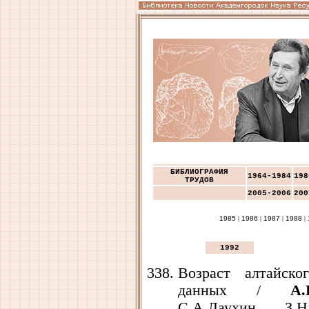
БИБЛИОГРАФИЯ
1964-1984
198
ТРУДОВ
2005-2006
200
1985
|
1986
|
1987
|
1988
|
1992
Возраст алтайск
данных /
А.
С.А.Лаухин, З.Н.