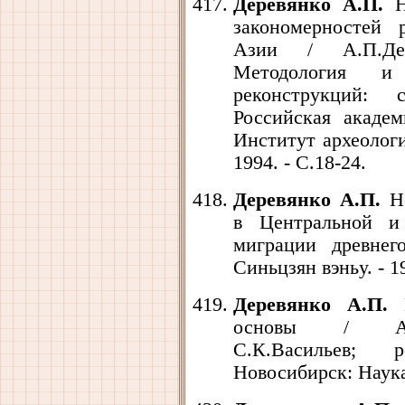
Деревянко А.П.
Не
закономерностей 
Азии / А.П.Де
Методология и 
реконструкций:
Российская академ
Институт археологи
1994. - С.18-24.
Деревянко А.П.
Но
в Центральной и
миграции древнег
Синьцзян вэньу. - 19
Деревянко А.П.
П
основы / А.П.
С.К.Васильев; 
Новосибирск: Наука,