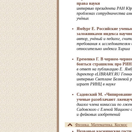
права науки
интервью президента РАН Юр
проблемах сотрудничества аме
учёных
Ямбург Е. Российские учены
заложниками индекса научн
автор, учёный и педагог, счи
требования к исследователям 
относительно индекса Хирша
Еременко Г. В черном-черно
бояться страшилок про РИ
в ответ на публикацию Е. Ямб
директор eLIBRARY.RU Геннад
интервью Светлане Беляевой р
играет РИНЦ в науке
Садовский М. «Чипирование»
ученые разоблачают лженау
диалог члена комиссии по лже
Садовского с Еленой Мационг 
и фейковых изобретений
Физика. Математика. Космос
Незваные космические гости.