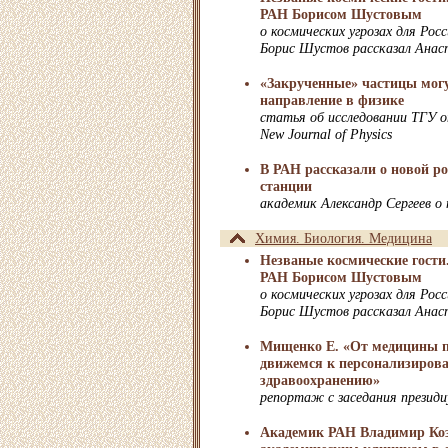
РАН Борисом Шустовым
о космических угрозах для Рос
Борис Шустов рассказал Анас
«Закрученные» частицы могу
направление в физике
статья об исследовании ТГУ о
New Journal of Physics
В РАН рассказали о новой р
станции
академик Александр Сергеев 
Химия. Биология. Медицина
Незваные космические гости.
РАН Борисом Шустовым
о космических угрозах для Рос
Борис Шустов рассказал Анас
Мищенко Е. «От медицины 
движемся к персонализиров
здравоохранению»
репортаж с заседания презид
Академик РАН Владимир Коз