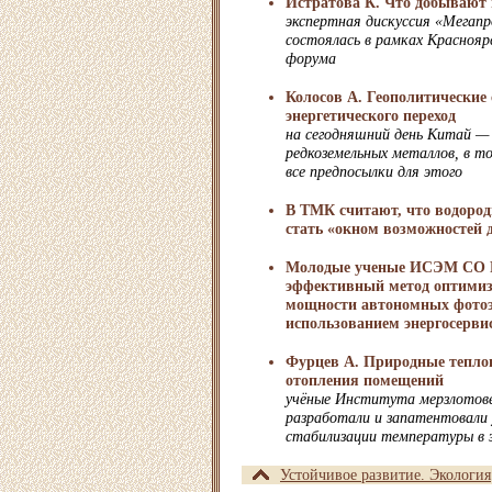
Истратова К. Что добывают
экспертная дискуссия «Мегап
состоялась в рамках Краснояр
форума
Колосов А. Геополитические
энергетического переход
на сегодняшний день Китай — 
редкоземельных металлов, в то
все предпосылки для этого
В ТМК считают, что водород
стать «окном возможностей 
Молодые ученые ИСЭМ СО 
эффективный метод оптимиз
мощности автономных фотоэ
использованием энергосерви
Фурцев А. Природные тепло
отопления помещений
учёные Института мерзлотов
разработали и запатентовали
стабилизации температуры в
Устойчивое развитие. Экология