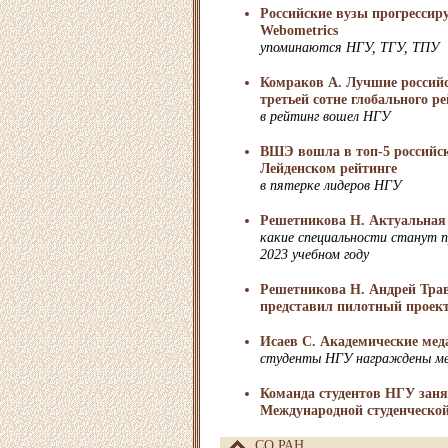
Российские вузы прогрессир
Webometrics
упоминаются НГУ, ТГУ, ТПУ
Комраков А. Лучшие россий
третьей сотне глобального р
в рейтинг вошел НГУ
ВШЭ вошла в топ-5 российск
Лейденском рейтинге
в пятерке лидеров НГУ
Решетникова Н. Актуальная
какие специальности станут 
2023 учебном году
Решетникова Н. Андрей Тра
представил пилотный проек
Исаев С. Академические мед
студенты НГУ награждены м
Команда студентов НГУ занял
Международной студенческо
СО РАН