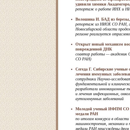
удивили химики Академгоро
репортаж о работе ИНХ и Н
Волошина И. БАД из березы,
репортаж из НИОХ СО РАН, г
Новосибирской области продем
регионе реализуется отраслев
Открыт новый механизм вос
поврежденной ДНК
соавтор работы — академик 
СО РАН)
Сегеда Г. Сибирские ученые
лечения иммунных заболева
сотрудники Научно-исследова
фундаментальной и клиническ
разработали инновационные т
и лечения инфекционных, онкол
аутоиммунных заболеваний
Молодой ученый ИФПМ СО Р
медали РАН
по итогам конкурса в области
машиностроения, механики и п
медали РАН присуждены двум 