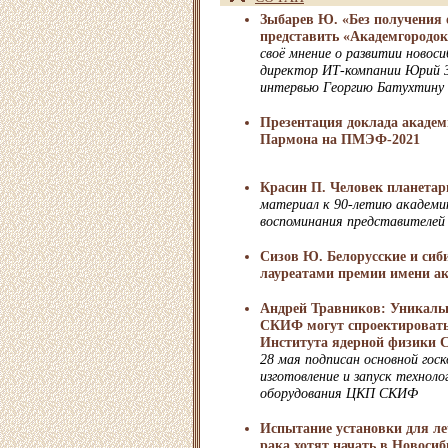
Зыбарев Ю. «Без получения о
представить «Академгородок
своё мнение о развитии новос
директор ИТ-компании Юрий З
интервью Георгию Батухтину
Презентация доклада академ
Пармона на ПМЭФ-2021
Красин П. Человек планетар
материал к 90-летию академи
воспоминания представителе
Сизов Ю. Белорусские и сиб
лауреатами премии имени а
Андрей Травников: Уникальн
СКИФ могут спроектировать
Института ядерной физики 
28 мая подписан основной гос
изготовление и запуск технол
оборудования ЦКП СКИФ
Испытание установки для л
рака хотят начать в Новосиб