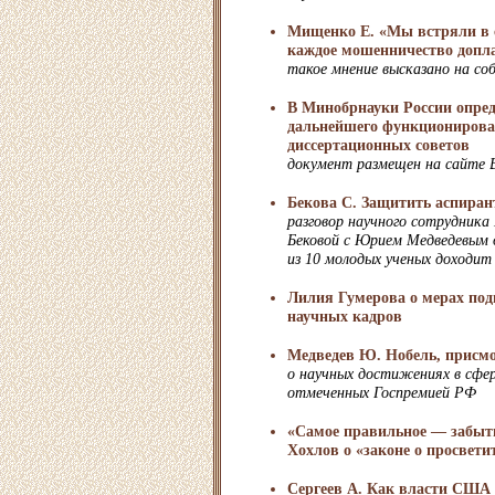
Мищенко Е. «Мы встряли в с
каждое мошенничество допл
такое мнение высказано на с
В Минобрнауки России опре
дальнейшего функционирова
диссертационных советов
документ размещен на сайте
Бекова С. Защитить аспиран
разговор научного сотрудник
Бековой с Юрием Медведевым о
из 10 молодых ученых доходит
Лилия Гумерова о мерах под
научных кадров
Медведев Ю. Нобель, присмо
о научных достижениях в сфе
отмеченных Госпремией РФ
«Самое правильное — забыт
Хохлов о «законе о просвети
Сергеев А. Как власти США 