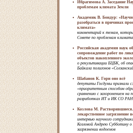
Ибрагимова А. Заседание На
проблемам климата Земли
Академик В. Бондур: «Научн
разобраться в причинах про
климата»
комментарий к темам, которы
Совете по проблемам климата
Российская академия наук об
сопровождение работ по ли
объектов накопленного эколо
о рекультивации БЦБК, об опа
Байкала полигонов «Солзански
Шабанов К. Гори оно всё
депутаты Госдумы признали с
«приоритетным способом обр
сравнению с захоронением на п
разработках ИТ и ИК СО РАН
Козлова М. Растворившиеся.
лекарственное загрязнение 
интервью научного сотрудни
Козловой Андрею Субботину о
загрязнении водоемов