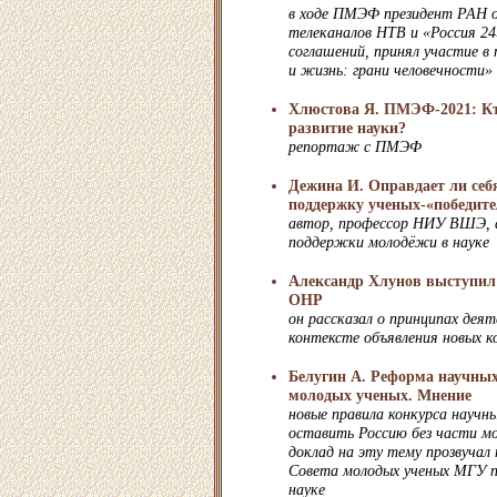
в ходе ПМЭФ президент РАН о
телеканалов НТВ и «Россия 24
соглашений, принял участие в 
и жизнь: грани человечности»
Хлюстова Я. ПМЭФ-2021: Кт
развитие науки?
репортаж с ПМЭФ
Дежина И. Оправдает ли себя
поддержку ученых-«победите
автор, профессор НИУ ВШЭ, 
поддержки молодёжи в науке
Александр Хлунов выступил
ОНР
он рассказал о принципах дея
контексте объявления новых к
Белугин А. Реформа научны
молодых ученых. Мнение
новые правила конкурса науч
оставить Россию без части мо
доклад на эту тему прозвучал 
Совета молодых ученых МГУ п
науке