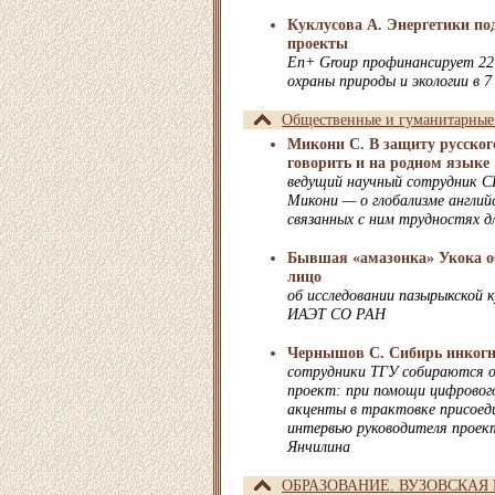
Куклусова А. Энергетики по
проекты
En+ Group профинансирует 22
охраны природы и экологии в 7
Общественные и гуманитарные
Микони С. В защиту русског
говорить и на родном языке
ведущий научный сотрудник
Микони — о глобализме английс
связанных с ним трудностях д
Бывшая «амазонка» Укока об
лицо
об исследовании пазырыкской 
ИАЭТ СО РАН
Чернышов С. Сибирь инког
сотрудники ТГУ собираются 
проект: при помощи цифровог
акценты в трактовке присоеди
интервью руководителя проек
Янчилина
ОБРАЗОВАНИЕ. ВУЗОВСКАЯ