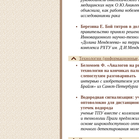
медицинских наук О.Ю.Аникеев
объяснила, как работа нобелев
исследованиями рака
Березина Е. Бой титров в до
правительство приняло решени
Инновационного научно-технол
«Долина Менделеева» на терр
комплекса РХТУ им. Д.И.Менде
Технологии (информационные, 
Беломоев Ф. «Аналогов на р
технология на кончиках пал
слепоглухим разговаривать
интервью с изобретателем у
Брайля» из Санкт-Петербурга
Водородная сигнализация: 
оптоволокно для дистанцион
утечек водорода
ученые ТПУ вместе с коллегам
и технологии Праги предложил
основе широкодоступного опти
точного детектирования молек