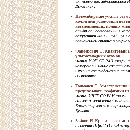
интервью зав. лабораторией
Дружинина
Новосибирские ученые совм
коллегами установили новый
незамерзающих ионных жид
отчёт об исследовании, в кот
сотрудники ИК СО РАН, был оп
полноценной статьи в журнал
Фарберович О. Квантовый а
ультрахолодных атомов
ученые ИФП СО РАН завершили
котором внимание специалисто
изучение взаимодействия атом
состояниях
Толмачев С. Землетрясения 
предсказывать геофизики из
ученые ИНГГ СО РАН смогли 
снимок земной коры в момент 
Комментирует зам. директор
Кулаков
Зайков Н. Крыса спасет мир
в виварии ИЦиГ СО РАН живут