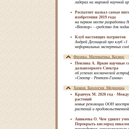
лидерах на мировой научной ар
Роспатент назвал самые инт
изобретения 2019 года
на первом месте разработка
«Вектор» - средство для пода
Клуб настоящих патриотов
Андрей Десницкий про клуб «1 
неформальных экспертных со
Физика. Математика. Космос
Пензина А. Яркие научные с
дальнозоркого Спектра
об успехах космической астро
«Спектр - Рентген-Гамма»
Химия. Биология. Медицина
Кравчук М. 2020 год - Межд
растений
новые резолюции ООН заостря
растений и продовольственной
Аникеева О. Чем удивят учен
Перекрыть кислород онколо
руководитель онкологического 