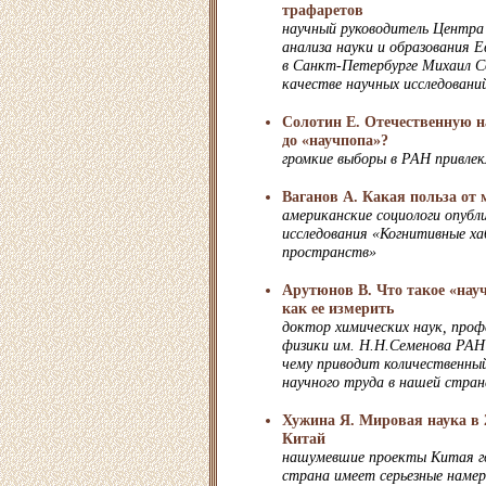
трафаретов
научный руководитель Центра
анализа науки и образования 
в Санкт-Петербурге Михаил Со
качестве научных исследований
Солотин Е. Отечественную н
до «научпопа»?
громкие выборы в РАН привлек
Ваганов А. Какая польза от 
американские социологи опубл
исследования «Когнитивные х
пространств»
Арутюнов В. Что такое «нау
как ее измерить
доктор химических наук, про
физики им. Н.Н.Семенова РАН
чему приводит количественны
научного труда в нашей стран
Хужина Я. Мировая наука в 
Китай
нашумевшие проекты Китая г
страна имеет серьезные намер