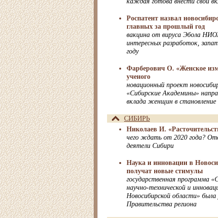
каждая готова внести свой вк
Роспатент назвал новосибирс
главных за прошлый год
вакцина от вируса Эбола НИО
интересных разработок, запа
году
Фарберович О. «Женское из
ученого
новационный проект новосиби
«Сибирские Академины» направ
вклада женщин в становление
СИБИРЬ
Николаев И. «Расточительств
чего ждать от 2020 года? От
деятели Сибири
Наука и инновации в Новоси
получат новые стимулы
государственная программа «
научно-технической и инновац
Новосибирской области» была
Правительства региона