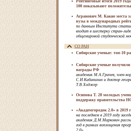
Рейтинговые итоги 2019 года
100 показывают положитель
Агранович М. Какие места з
вузы в международных рейт
по данным Института стати
входит в шестерку стран-лиде
общемировой студенческой мо
СО РАН
Сибирские ученые: топ-10 ра
Сибирские ученые получили 
награды РФ
академик М.А.Грачев, член-к
С.И.Кабанихин и доктор геогр
Т.В.Ходжер
Осипова Т. 28 молодых уче
поддержку правительства Н
«Академгородок 2.0» в 2019 
на последнем в 2019 году зас
академик Д.М.Маркович расска
год в рамках воплощения про
2.0»