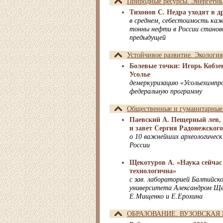
Природные ресурсы. Энергетик
Тихонов С. Недра уходят в д
в среднем, себестоимость ка
тонны нефти в России станов
предыдущей
Устойчивое развитие. Экология
Болевые точки: Игорь Кобзев
Усолье
демеркуризацию «Усольехимпр
федеральную программу
Общественные и гуманитарные
Паевский А. Пещерный лев, 
и завет Сергия Радонежского
о 10 важнейших археологически
России
Щекотуров А. «Наука сейчас
технологична»
с зав. лабораторией Балтийск
университета Александром Ще
Е.Мищенко и Е.Ерохина
ОБРАЗОВАНИЕ. ВУЗОВСКАЯ