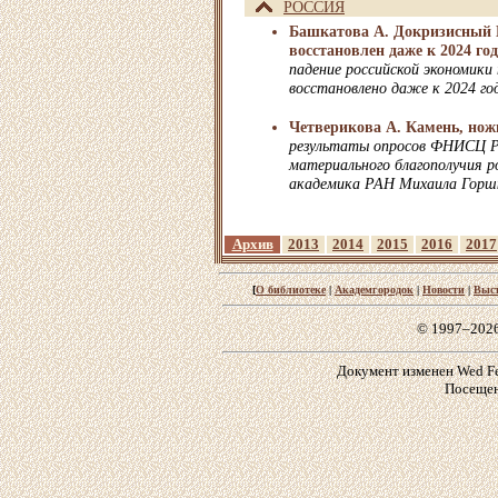
РОССИЯ
Башкатова А. Докризисный 
восстановлен даже к 2024 го
падение российской экономики 
восстановлено даже к 2024 го
Четверикова А. Камень, нож
результаты опросов ФНИСЦ 
материального благополучия р
академика РАН Михаила Горш
Архив
2013
2014
2015
2016
2017
[
О библиотеке
|
Академгородок
|
Новости
|
Выс
© 1997–202
Документ изменен Wed Feb
Посещен