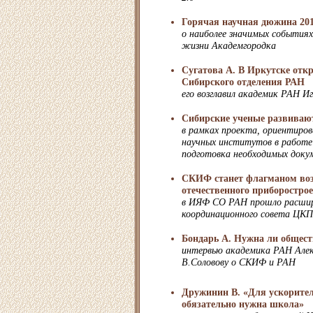
Горячая научная дюжина 20
о наиболее значимых событиях
жизни Академгородка
Сугатова А. В Иркутске от
Сибирского отделения РАН
его возглавил академик РАН И
Сибирские ученые развива
в рамках проекта, ориентиро
научных институтов в работе 
подготовка необходимых доку
СКИФ станет флагманом во
отечественного приборостро
в ИЯФ СО РАН прошло расшире
координационного совета ЦК
Бондарь А. Нужна ли общест
интервью академика РАН Алек
В.Соловову о СКИФ и РАН
Дружинин В. «Для ускорите
обязательно нужна школа»