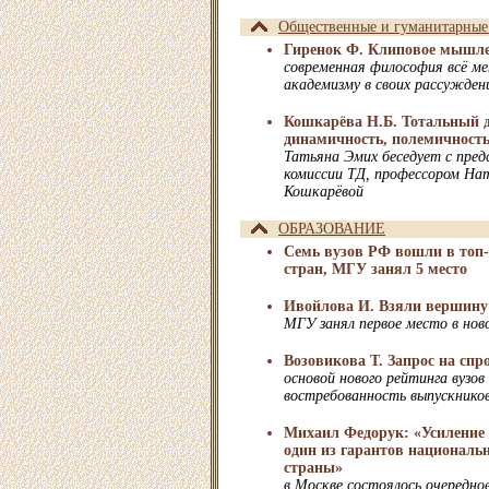
Общественные и гуманитарные
Гиренок Ф. Клиповое мышл
современная философия всё ме
академизму в своих рассужден
Кошкарёва Н.Б. Тотальный д
динамичность, полемичность
Татьяна Эмих беседует с пред
комиссии ТД, профессором На
Кошкарёвой
ОБРАЗОВАНИЕ
Семь вузов РФ вошли в топ
стран, МГУ занял 5 место
Ивойлова И. Взяли вершину
МГУ занял первое место в нов
Возовикова Т. Запрос на спр
основой нового рейтинга вузов
востребованность выпускнико
Михаил Федорук: «Усиление 
один из гарантов национальн
страны»
в Москве состоялось очередное