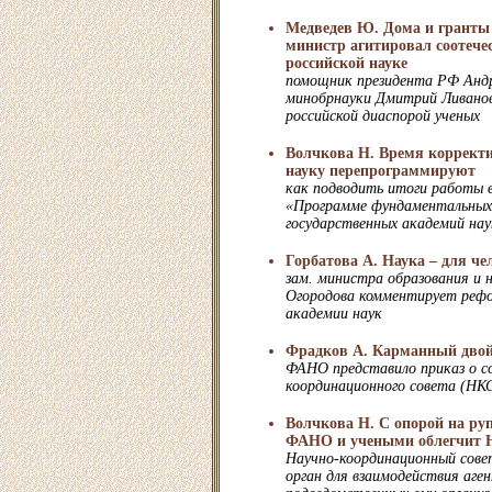
Медведев Ю. Дома и гранты
министр агитировал соотече
российской науке
помощник президента РФ Андр
минобрнауки Дмитрий Ливанов
российской диаспорой ученых
Волчкова Н. Время коррект
науку перепрограммируют
как подводить итоги работы в
«Программе фундаментальных 
государственных академий нау
Горбатова А. Наука – для че
зам. министра образования и
Огородова комментирует рефо
академии наук
Фрадков А. Карманный дво
ФАНО представило приказ о с
координационного совета (НК
Волчкова Н. С опорой на ру
ФАНО и учеными облегчит
Научно-координационный сове
орган для взаимодействия аге