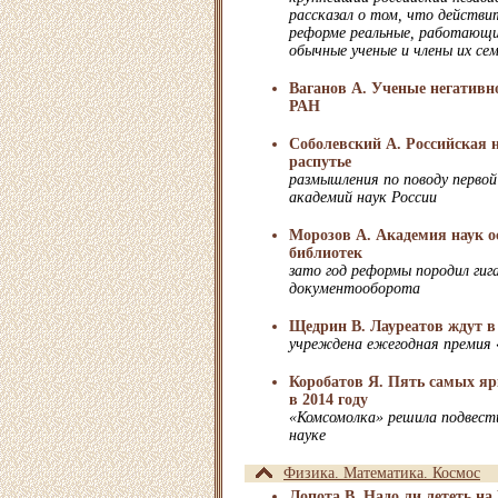
рассказал о том, что действ
реформе реальные, работающ
обычные ученые и члены их се
Ваганов А. Ученые негатив
РАН
Соболевский А. Российская 
распутье
размышления по поводу перво
академий наук России
Морозов А. Академия наук ос
библиотек
зато год реформы породил ги
документооборота
Щедрин В. Лауреатов ждут в
учреждена ежегодная премия 
Коробатов Я. Пять самых я
в 2014 году
«Комсомолка» решила подвести
науке
Физика. Математика. Космос
Лопота В. Надо ли лететь на