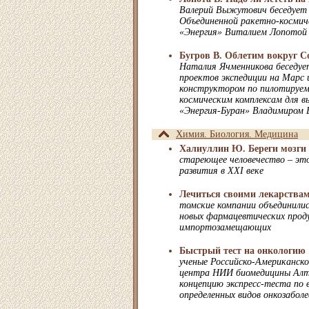
Валерий Выжутович беседует 
Объединенной ракетно-космич
«Энергия» Виталием Лопотой
Бугров В. Облетим вокруг С
Наталия Ячменникова беседуе
проектов экспедиции на Марс 
конструктором по пилотируе
космическим комплексам для в
«Энергия-Буран» Владимиром 
Химия. Биология. Медицина
Халиуллин Ю. Береги мозги
стареющее человечество – эт
развития в XXI веке
Лечиться своими лекарства
томские компании объединилис
новых фармацевтических проду
импортозамещающих
Быстрый тест на онкологию
ученые Российско-Американско
центра НИИ биомедицины Ал
концепцию экспресс-теста по 
определенных видов онкозабол