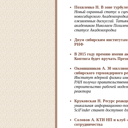
Похиленко Н. В зоне турбул
Новый охранный статус и сце
новосибирского Академгородк
оживленных дискуссий. Татья
академиком Николаем Похилен
статусе Академгородка
Двум сибирским институтам
РНФ
В 2015 году премию имени а
Коптюга будет вручать Пре
Оконишников А. 30 миллион
сибирского термоядерного р
Институт ядерной физики име
РАН получил правительственн
строительство рабочей модел
реактора
Круковская Н. Ресурс реакц
уникальная информационно-по
SciFinder станет доступнее дл
Соловов А. КТИ НП и клуб 
сотрудничества