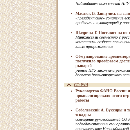
Наблюдательного совета НГУ
Маслюк В. Запнулись на за
«президентское» сочинение вс
проблемы с пунктуацией у нов
Шадрина Т. Поставят на ног
Минкомсвязи совместно с рос
компаниями создаст полноценн
юных программистов
Обмундирование древнетюрк
послужило прообразом доспе
рыцарей
учёные НГУ закончили реконс
доспехов древнетюркского лат
СО РАН
Руководство ФАНО России 
проанализировало итоги пер
работы
Соболевский А. Буксиры и т
эскадры
совещание руководителей СО 
подведомственных ему организ
правительстве Новосибирской