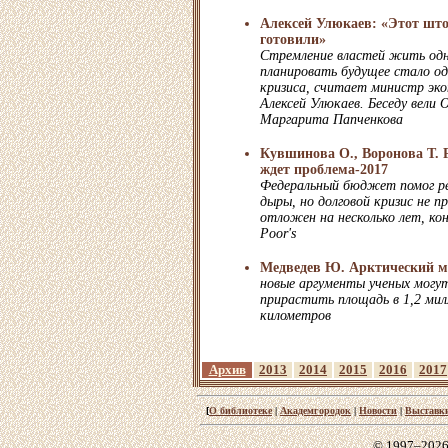
Алексей Улюкаев: «Этот шт
готовили»
Стремление властей жить одн
планировать будущее стало од
кризиса, считает министр эко
Алексей Улюкаев. Беседу вели 
Маргарита Папченкова
Кувшинова О., Воронова Т. 
ждет проблема-2017
Федеральный бюджет помог р
дыры, но долговой кризис не п
отложен на несколько лет, ко
Poor's
Медведев Ю. Арктический м
новые аргументы ученых могут
прирастить площадь в 1,2 ми
километров
Архив
2013
2014
2015
2016
2017
[
О библиотеке
|
Академгородок
|
Новости
|
Выставк
© 1997–2026