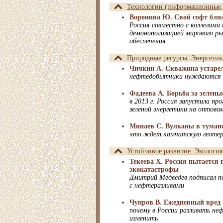
Технологии (информационные, 
Воронина Ю. Свой софт бли
Россия совместно с коллегами
демонополизацией мирового р
обеспечения
Природные ресурсы. Энергетик
Чичкин А. Скважина устаре
нефтедобытчики нуждаются в
Фадеева А. Борьба за зелены
в 2013 г. Россия запустила п
зеленой энергетики на оптово
Минаев С. Вулканы в туман
что ждет камчатскую геотер
Устойчивое развитие. Экология
Текеева Х. Россия пытается
экокатастрофы
Дмитрий Медведев подписал п
с нефтеразливами
Чупров В. Ежедневный вред
почему в России разливать не
изменить