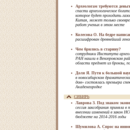
Археологам требуются деньг
спасти археологическое богат
которое будет проходить газо
Китая, может только своевре
работ ученых в этом месте
Колесова О. На бедре написа
расшифрован древнейший гено
Чем брились в старину?
сотрудники Института архео
РАН нашли в Венгеровском рай
области предмет из бронзы, п
Доля Я. Пути к большой нау
в новосибирском драматическ
дом» состоялась премьера спе
Академгородке
СИБИРЬ
Лаврова З. Под знаком экон
сессия заксобрания приняла в 
внесении изменений в закон Н
бюджете на 2014-2016 годы
Шумилова А. Спрос на инно