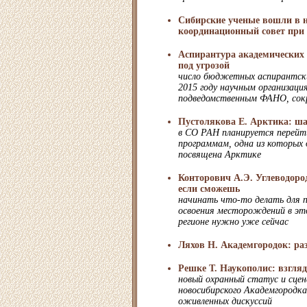
Сибирские ученые вошли в н
координационный совет пр
Аспирантура академических 
под угрозой
число бюджетных аспирантски
2015 году научным организаци
подведомственным ФАНО, сок
Пустолякова Е. Арктика: ш
в СО РАН планируется перейт
программам, одна из которых
посвящена Арктике
Конторович А.Э. Углеводоро
если сможешь
начинать что-то делать для 
освоения месторождений в эт
регионе нужно уже сейчас
Ляхов Н. Академгородок: ра
Решке Т. Наукополис: взгляд
новый охранный статус и сцен
новосибирского Академгородк
оживленных дискуссий