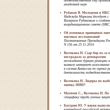
подведомственных ему организ
академией наук
Рубаков В. Молодежи в НКС
Надежда Маркина беседует с
Валерием Рубаковым о создан
координационном совете (НКС
Об основных принципах оцен
научных исследований
Постановление Президиума Ро
N 156 от 25.11.2014
Волчкова Н. Сыр-бор из-за
пострадало за демократию
неожиданно бурную реакцию н
вызвало интернет-голосование
в состав Комиссии по оценке 
деятельности подведомствен
Волчкова Н. Лидеры по выбо
оценку НИИ?
Матвеев С., Волчкова Н. П
специфику труда ученых закре
Батурин Ю. У науки вынули
крупнейший российский незави