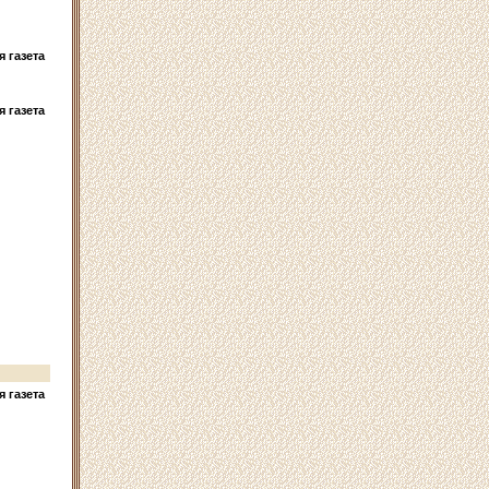
 газета
 газета
 газета