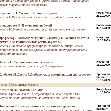
кампании против поправок в Гражданский кодекс, касающихся
интеллектуальной собственности
Кругляков Э. Ученые с большой дороги
Российская
21.10.2009
беседа Н.Рузановой с академиком Эдуардом Кругляковым
Александров Е. В ожидании нобелей
Российская
30.10.2009
беседа Ю.Медведева с академиком Евгением Александровым
Профессор Владимир Чигринов: «Почему в России я не стоил
Известия
15.10.2009
ничего, а за границей стою очень дорого?»
беседа С.Лескова с профессором Владимиром Чигриновым,
специалистом мирового уровня в области полупроводниковой
дисплейной техники
Лесков С. Русские мозги на перепутье
Известия
15.10.2009
реакция на статью профессора В. Чигринова
Ханбеков Н. Десять Шнобелевских премий нашли своих героев
Троицкий
вариант
13.10.2009
изика. Математика. Космос
Медведев Ю. Атомный альянс
Российская
14.10.2009
указом Президента РФ предусмотрено, что в состав НИЦ
«Курчатовский институт» войдут еще три организации
Онищенко Е. Синхротронная потемкинская деревня
Троицкий
вариант
беседа с одним из пользователей синхротрона, который предпочел