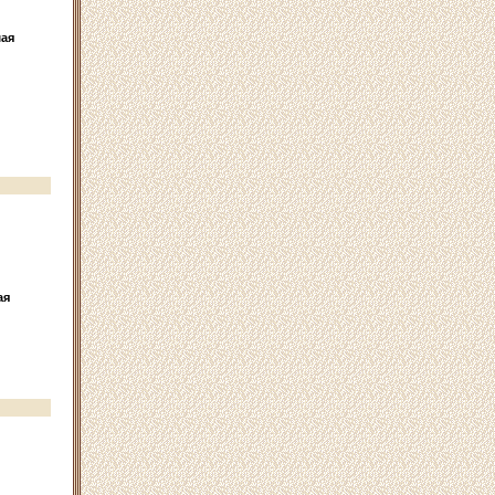
ая
ая