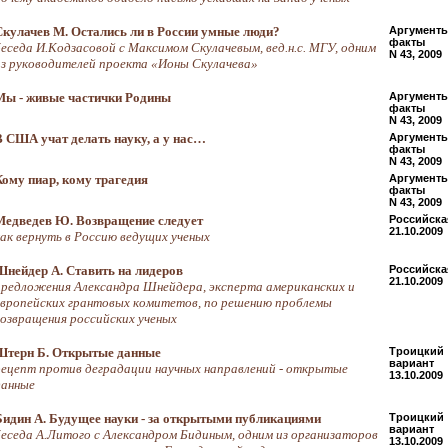
Скулачев М. Остались ли в России умные люди?
Аргументы
факты
беседа И.Кодзасовой с Максимом Скулачевым, вед.н.с. МГУ, одним
N 43, 2009
из руководителей проекта «Ионы Скулачева»
Мы - живые частички Родины
Аргументы
факты
N 43, 2009
В США учат делать науку, а у нас…
Аргументы
факты
N 43, 2009
Кому пиар, кому трагедия
Аргументы
факты
N 43, 2009
Медведев Ю. Возвращение следует
Российская
21.10.2009
как вернуть в Россию ведущих ученых
Шнейдер А. Ставить на лидеров
Российская
21.10.2009
предложения Александра Шнейдера, эксперта американских и
европейских грантовых комитетов, по решению проблемы
возвращения российских ученых
Штерн Б. Открытые данные
Троицкий
вариант
рецепт против деградации научных направлений - открытые
13.10.2009
данные
Бидин А. Будущее науки - за открытыми публикациями
Троицкий
вариант
беседа А.Литого с Александром Бидиным, одним из организаторов
13.10.2009