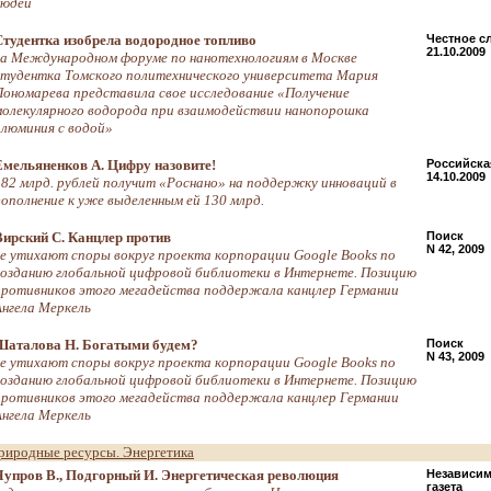
людей
Студентка изобрела водородное топливо
Честное с
21.10.2009
на Международном форуме по нанотехнологиям в Москве
студентка Томского политехнического университета Мария
Пономарева представила свое исследование «Получение
молекулярного водорода при взаимодействии нанопорошка
алюминия с водой»
Емельяненков А. Цифру назовите!
Российская
14.10.2009
182 млрд. рублей получит «Роснано» на поддержку инноваций в
дополнение к уже выделенным ей 130 млрд.
Вирский С. Канцлер против
Поиск
N 42, 2009
не утихают споры вокруг проекта корпорации Google Books по
созданию глобальной цифровой библиотеки в Интернете. Позицию
противников этого мегадейства поддержала канцлер Германии
Ангела Меркель
Шаталова Н. Богатыми будем?
Поиск
N 43, 2009
не утихают споры вокруг проекта корпорации Google Books по
созданию глобальной цифровой библиотеки в Интернете. Позицию
противников этого мегадейства поддержала канцлер Германии
Ангела Меркель
риродные ресурсы. Энергетика
Чупров В., Подгорный И. Энергетическая революция
Независим
газета