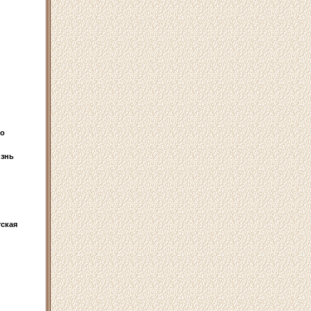
во
изнь
ская