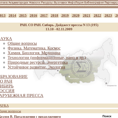
013
2014
2015
2016
2017
2018
2019
2020
2021
2022
2023
2
РАН. СО РАН. Сибирь. Дайджест прессы N 13 (195)
13.10 - 02.11.2009
НАУКА
Общие вопросы
Физика. Математика. Космос
Химия. Биология. Медицина
Технологии (информационные, нано и др.)
Природные ресурсы. Энергетика
Устойчивое развитие. Экология
БРАЗОВАНИЕ
О РАН
ИБИРЬ
ОССИЯ
АРУБЕЖНАЯ ПРЕССА
АУКА
бщие вопросы
Козлов В. Предложения с продолжением
Поиск