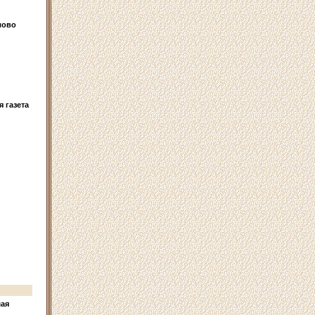
лово
 газета
ая