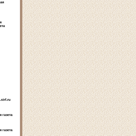
ая
я
ета
strf.ru
 газета
 газета