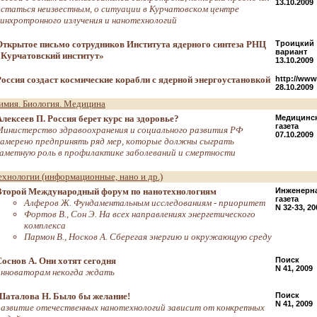
13.10.2009
остаться неизвестным, о ситуации в Курчатовском центре
синхротронного излучения и нанотехнологий
Открытое письмо сотрудников Института ядерного синтеза РНЦ
Троицкий
вариант
«Курчатовский институт»
13.10.2009
Россия создаст космические корабли с ядерной энергоустановкой
http://www.
28.10.2009
имия. Биология. Медицина
Алексеев П. Россия берет курс на здоровье?
Медицинс
газета
Министерство здравоохранения и социального развития РФ
07.10.2009
намерено предпринять ряд мер, которые должны сыграть
заметную роль в профилактике заболеваний и смертности
ехнологии (информационные, нано и др.)
Второй Международный форум по нанотехнологиям
Инженерн
газета
Алферов Ж. Фундаментальным исследованиям - приоритет
N 32-33, 20
Фортов В., Сон Э. На всех направлениях энергетического
комплекса
Пармон В., Носков А. Сберегая энергию и окружающую среду
Соснов А. Они хотят сегодня
Поиск
N 41, 2009
инноваторам некогда ждать
Шаталова Н. Было бы желание!
Поиск
N 41, 2009
развитие отечественных нанотехнологий зависит от конкретных