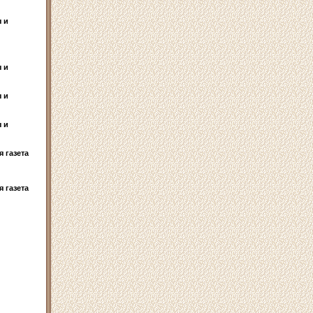
 и
 и
 и
 и
 газета
 газета