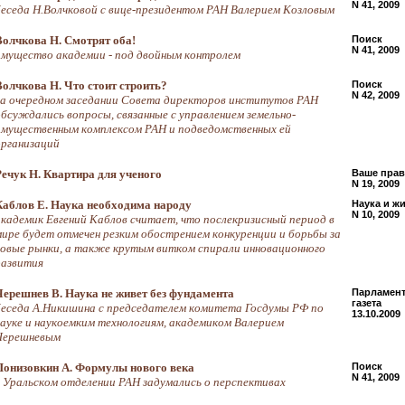
N 41, 2009
беседа Н.Волчковой с вице-президентом РАН Валерием Козловым
Волчкова Н. Смотрят оба!
Поиск
N 41, 2009
имущество академии - под двойным контролем
Волчкова Н. Что стоит строить?
Поиск
N 42, 2009
на очередном заседании Совета директоров институтов РАН
обсуждались вопросы, связанные с управлением земельно-
имущественным комплексом РАН и подведомственных ей
организаций
Речук Н. Квартира для ученого
Ваше пра
N 19, 2009
Каблов Е. Наука необходима народу
Наука и ж
N 10, 2009
академик Евгений Каблов считает, что послекризисный период в
мире будет отмечен резким обострением конкуренции и борьбы за
новые рынки, а также крутым витком спирали инновационного
развития
Черешнев В. Наука не живет без фундамента
Парламент
газета
беседа А.Никишина с председателем комитета Госдумы РФ по
13.10.2009
науке и наукоемким технологиям, академиком Валерием
Черешневым
Понизовкин А. Формулы нового века
Поиск
N 41, 2009
в Уральском отделении РАН задумались о перспективах