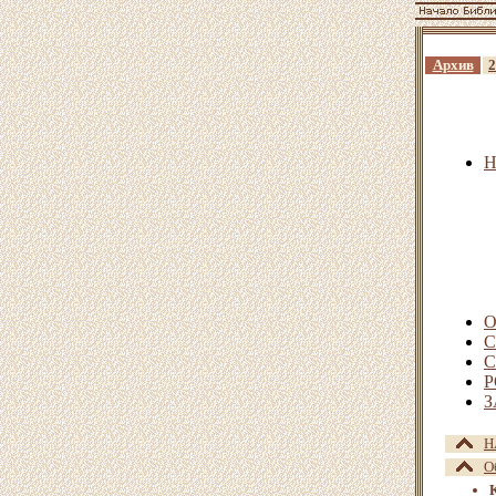
Архив
2
О
С
С
Р
З
Н
О