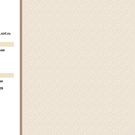
strf.ru
кая
ая
09