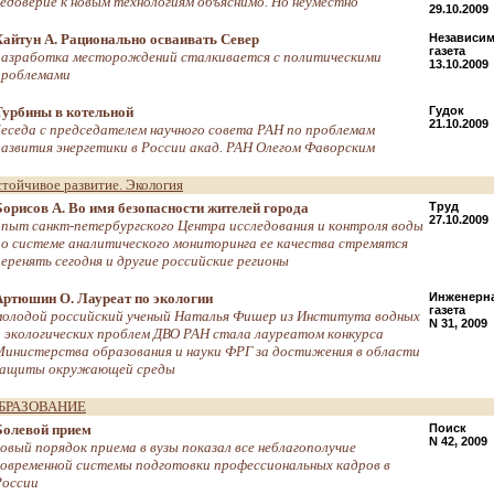
недоверие к новым технологиям объяснимо. Но неуместно
29.10.2009
Хайтун А. Рационально осваивать Север
Независим
газета
разработка месторождений сталкивается с политическими
13.10.2009
проблемами
Турбины в котельной
Гудок
21.10.2009
беседа с председателем научного совета РАН по проблемам
развития энергетики в России акад. РАН Олегом Фаворским
стойчивое развитие. Экология
Борисов А. Во имя безопасности жителей города
Труд
27.10.2009
опыт санкт-петербургского Центра исследования и контроля воды
по системе аналитического мониторинга ее качества стремятся
перенять сегодня и другие российские регионы
Артюшин О. Лауреат по экологии
Инженерн
газета
молодой российский ученый Наталья Фишер из Института водных
N 31, 2009
и экологических проблем ДВО РАН стала лауреатом конкурса
Министерства образования и науки ФРГ за достижения в области
защиты окружающей среды
БРАЗОВАНИЕ
Болевой прием
Поиск
N 42, 2009
новый порядок приема в вузы показал все неблагополучие
современной системы подготовки профессиональных кадров в
России