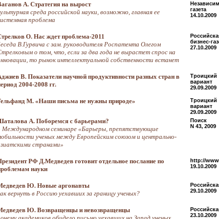
Ваганов А. Стратегия на вырост
Независим
газета
культурная среда российской науки, возможно, главная ее
14.10.2009
системная проблема
Стрелков О. Нас ждет проблема-2011
Российска
бизнес-газ
беседа В.Гурвича с зам. руководителя Роспатента Олегом
27.10.2009
Стрелковым о том, что, если за два года не вырастет спрос на
инновации, то рынок интеллектуальной собственности встанет
Аджиев В. Показатели научной продуктивности разных стран в
Троицкий
вариант
период 2004-2008 гг.
29.09.2009
Гельфанд М. «Наши письма не нужны природе»
Троицкий
вариант
29.09.2009
Шаталова А. Поборемся с барьерами?
Поиск
N 43, 2009
о Международном семинаре «Барьеры, препятствующие
мобильности ученых между Европейским союзом и центрально-
азиатскими странами»
Президент РФ Д.Медведев готовит отдельное послание по
http://www.
19.10.2009
проблемам науки
Медведев Ю. Новые аргонавты
Российская
29.10.2009
как вернуть в Россию уехавших за границу ученых?
Медведев Ю. Возвращенцы и невозвращенцы
Российская
23.10.2009
почему академиков обидело письмо уехавших на Запад ученых