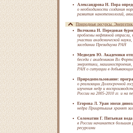
Александрова Н. Пора опред
о необходимости создания нор
развития нанотехнологий, ави
Природные ресурсы. Энергетик
Волчкова Н. Передовая буро
проблемы нефтяной отрасли, 
участии академической науки,
заседании Президиума РАН
Медведев Ю. Академики от
беседа с академиком Вл.Форт
энергетики, машиностроения, 
РАН о ситуации в добывающих
Природопользование: програ
о реализации Долгосрочной го
изучения недр и воспроизводст
России на 2005-2010 гг. и на п
Егорова Л. Уран эпохи дино
недра Прииртышья хранят за
Соломатин Г. Питьевая вода 
в России начинается большая
ресурсами