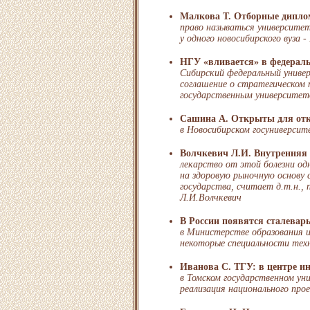
Малкова Т. Отборные дипл
право называться университе
у одного новосибирского вуза 
НГУ «вливается» в федерал
Сибирский федеральный униве
соглашение о стратегическом
государственным университе
Сашина А. Открыты для от
в Новосибирском госуниверсит
Волчкевич Л.И. Внутренняя 
лекарство от этой болезни од
на здоровую рыночную основу 
государства, считает д.т.н.,
Л.И.Волчкевич
В России появятся сталева
в Министерстве образования 
некоторые специальности тех
Иванова С. ТГУ: в центре и
в Томском государственном у
реализация национального про