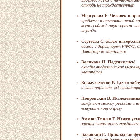
прогресс науки и научно-техни
отнюдь не тождественные
Моргунова Е. Человек и про
проблема взаимоотношений на
всероссийской науч.-практ. к
наука?»
Сергеева С. Ждем интересны
беседа с директором РФФИ, д.
Владимиром Лапшиным
Волчкова Н. Подтянулись!
оклады академических инженер
увеличатся
Бикмухаметов Р. Где-то забл
о законопроекте «О технопарк
Покровский В. Исследования
конфликт между учеными и из
вступил в новую фазу
Эммин-Терьян Г. Нужен уско
законы тормозят сотрудничес
Балацкий Е. Прикладная фу
проф. Евгений Балацкий счита