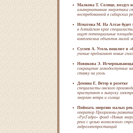
Малкова Т. Солнце, воздух и
альтернативная энергетика ст
востребованной в сибирских р
Игнатова М. На Алтае будет
в Алтайском крае специалисты
ищут потенциальные площадк
комплексных объектов малой э
Сусоев А. Уголь пошлют в «
ученые предлагают новые спос
Новикова Э. Исчерпывающа
сокращение легкодоступных з
ставку на уголь
Демина Е. Ветер в розетке
специалисты омского производ
приступают к выпуску электр
энергию ветра и солнца
Поймать энергию малых рек
оператор Программы развития
«РусГидро» фонд «Новая энерг
реки с целью возможного стр
гидроэлектростанций