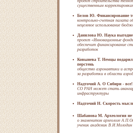
проект строительства техноп
существенным корректировка
Белов Ю. Финансирование т
контрольно-счетная палата о
нецелевое использование бюд
Данилова Ю. Наука выгодне
проект «Инновационные фонд
обеспечит финансирование ст
разработок
Ковынева Т. Немцы подарил
перстень
общество аэронавтики и астр
за разработки в области аэро
Надточий А. О Сибири - все!
СО РАН может стать авангар
инфраструктуры
Надточий Н. Скорость мысли
Шабанова М. Археология не 
о знаменитом археологе А.П.О
ученик академик В.И.Молодин