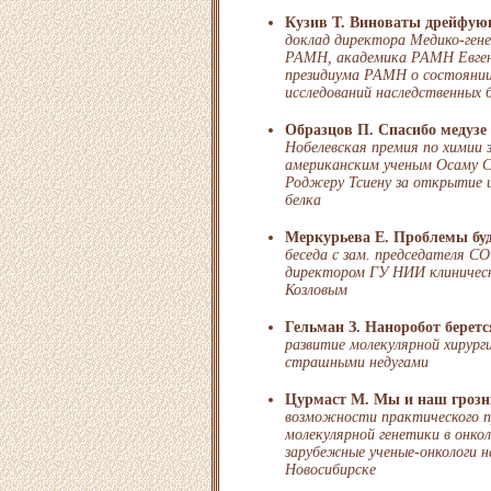
Кузив Т. Виноваты дрейфую
доклад директора Медико-гене
РАМН, академика РАМН Евген
президиума РАМН о состоянии
исследований наследственных б
Образцов П. Спасибо медузе
Нобелевская премия по химии 
американским ученым Осаму 
Роджеру Тсиену за открытие 
белка
Меркурьева Е. Проблемы бу
беседа с зам. председателя 
директором ГУ НИИ клиничес
Козловым
Гельман З. Наноробот беретс
развитие молекулярной хирург
страшными недугами
Цурмаст М. Мы и наш грозн
возможности практического 
молекулярной генетики в онкол
зарубежные ученые-онкологи н
Новосибирске