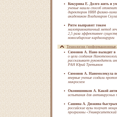
Кокурина Е. Долго жить и у
ученые нашли способ отменить
директором НИИ физико-химич
академиком Владимиром Скул
Ритм выправят током
малотравматичный метод леч
2,5 раза эффективнее сущест
новосибирские кардиохирурги
Технологии (информационные, 
Симонов А. Нано выходит в
о цели создания Нанотехнолог
рассказывает руководитель ин
РАН Юрий Третьяков
Симонов А. Наномолекула п
впервые ученые создали прот
микросхем
Оконишников А. Какой ант
испытания для антивирусных 
Сашина А. Дюжина быстры
российские вузы получат мощн
программы «Университетский