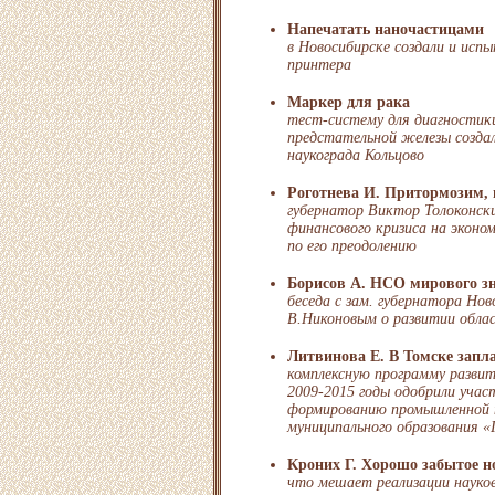
Напечатать наночастицами
в Новосибирске создали и испы
принтера
Маркер для рака
тест-систему для диагностик
предстательной железы создал
наукограда Кольцово
Роготнева И. Притормозим, 
губернатор Виктор Толоконск
финансового кризиса на эконом
по его преодолению
Борисов А. НСО мирового з
беседа с зам. губернатора Но
В.Никоновым о развитии обла
Литвинова Е. В Томске запл
комплексную программу разви
2009-2015 годы одобрили учас
формированию промышленной 
муниципального образования «
Кроних Г. Хорошо забытое н
что мешает реализации науко