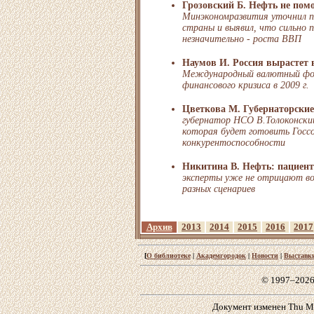
Грозовский Б. Нефть не пом
Минэкономразвития уточнил 
страны и выявил, что сильно 
незначительно - роста ВВП
Наумов И. Россия вырастет 
Международный валютный фон
финансового кризиса в 2009 г.
Цветкова М. Губернаторски
губернатор НСО В.Толоконский
которая будет готовить Госс
конкурентоспособности
Никитина В. Нефть: пациент
эксперты уже не отрицают в
разных сценариев
Архив
2013
2014
2015
2016
2017
[
О библиотеке
|
Академгородок
|
Новости
|
Выставк
© 1997–2026
Документ изменен Thu Mar