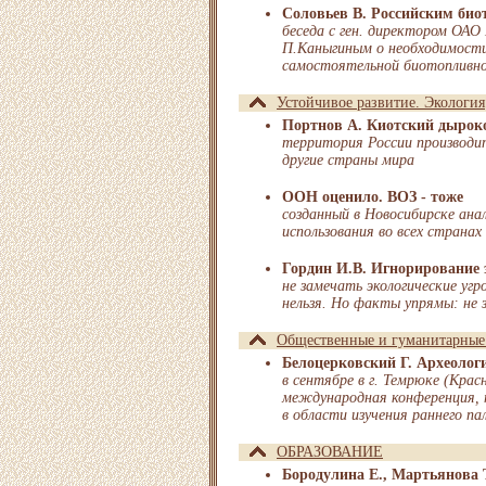
Соловьев В. Российским био
беседа с ген. директором ОАО
П.Каныгиным о необходимости
самостоятельной биотопливн
Устойчивое развитие. Экология
Портнов А. Киотский дырок
территория России производит
другие страны мира
ООН оценило. ВОЗ - тоже
созданный в Новосибирске ана
использования во всех странах
Гордин И.В. Игнорирование 
не замечать экологические уг
нельзя. Но факты упрямы: не 
Общественные и гуманитарные
Белоцерковский Г. Археолог
в сентябре в г. Темрюке (Кра
международная конференция,
в области изучения раннего па
ОБРАЗОВАНИЕ
Бородулина Е., Мартьянова 