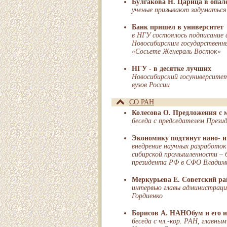
Булгакова Н. Царица в опал
ученые призывают задуматься
Банк пришел в университет
в НГУ состоялось подписание
Новосибирским государственн
«Сосьете Женераль Восток»
НГУ - в десятке лучших
Новосибирский госуниверситет
вузов России
СО РАН
Колесова О. Предложения с 
беседа с председателем През
Экономику подтянут нано- и
внедрение научных разработо
сибирской промышленности – б
президента РФ в СФО Владим
Меркурьева Е. Советский ра
интервью главы администраци
Гордиенко
Борисов А. НАНОбум и его 
беседа с чл.-кор. РАН, главн