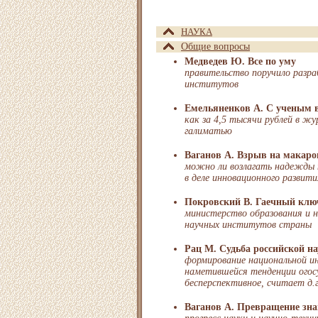
НАУКА
Общие вопросы
Медведев Ю. Все по уму
правительство поручило разр
институтов
Емельяненков А. С ученым 
как за 4,5 тысячи рублей в жу
галиматью
Ваганов А. Взрыв на макар
можно ли возлагать надежды 
в деле инновационного развит
Покровский В. Гаечный клю
министерство образования и н
научных институтов страны
Рац М. Судьба российской н
формирование национальной и
наметившейся тенденции огосу
бесперспективное, считает д.г
Ваганов А. Превращение зн