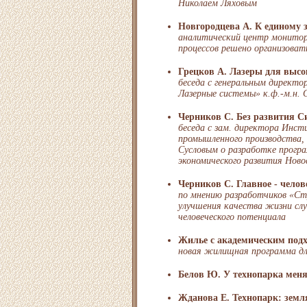
Николаем Ляховым
Новгородцева А. К единому 
аналитический центр монитор
процессов решено организоват
Грецков А. Лазеры для высо
беседа с генеральным директо
Лазерные системы» к.ф.-м.н. 
Черников С. Без развития С
беседа с зам. директора Инст
промышленного производства,
Сусловым о разработке прогр
экономического развития Ново
Черников С. Главное - чело
по мнению разработчиков «Ст
улучшения качества жизни сл
человеческого потенциала
Жилье с академическим под
новая жилищная программа д
Белов Ю. У технопарка меня
Жданова Е. Технопарк: земл