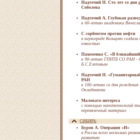
Надточий Н. Сто лет со дня
Соболева
Надточий А. Глубокая разве
к 60-летию академика Вячесл
С сорбентом против нефти
в наукограде Кольцово создал
емкостью
Пахоменко С. «В ближайший в
к 90-летию ГПНТБ СО РАН - бе
Б.С.Елеповым
Надточий Н. «Гуманитарный
РАН
к 100-летию со дня рождения 
Окладникова
Маловато интереса
с помощью нанотехнологий то
перевязочный материал
СИБИРЬ
Буров А. Операция «И»
в России всего несколько реги
развитию