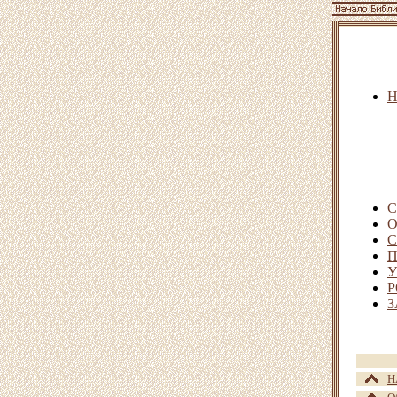
С
О
С
П
У
Р
З
Н