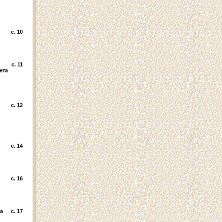
c. 10
c. 11
ета
c. 12
c. 14
c. 16
а
c. 17