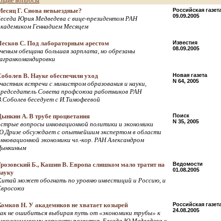
бщие вопросы
Месяц Г. Снова невыездные?
Российская газет
09.09.2005
беседа Юрия Медведева с вице-президентом РАН
академиком Геннадием Месяцем
Лесков С. Под лабораторным арестом
Известия
08.09.2005
ученым обещана большая зарплата, но обрезаны
загранкомандировки
Соболев В. Науке обеспечили уход
Новая газета
N 64, 2005
участник встречи с министром образования и науки,
председатель Совета профсоюза работников РАН
В.Соболев беседует с И.Тимофеевой
Дынкин А. В трубе процветания
Поиск
N 35, 2005
острые вопросы инновационной политики и экономики
Ю.Дризе обсуждает с опытнейшим экспертом в области
инновационной экономики чл.-кор. РАН Александром
Дынкиным
Грозовский Б., Кашин В. Европа слишком мало тратит на
Ведомости
01.08.2005
науку
Китай может обогнать по уровню инвестиций и Россию, и
Евросоюз
Комков Н. У академиков не хватает козырей
Российская газет
24.08.2005
как не ошибиться выбирая путь от «экономики трубы» к
инновационному варианту развития. Беседа Ю.Медведева с