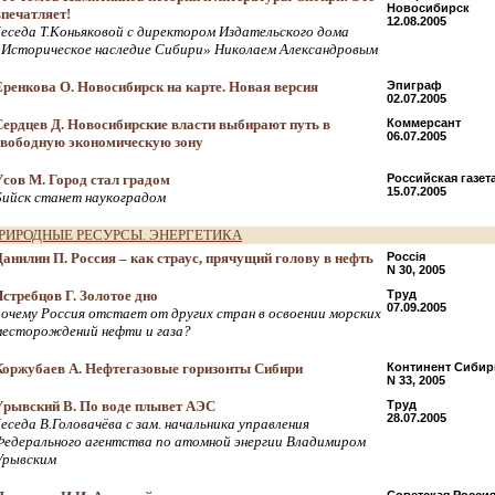
Новосибирск
впечатляет!
12.08.2005
беседа Т.Коньяковой с директором Издательского дома
«Историческое наследие Сибири» Николаем Александровым
Еренкова О. Новосибирск на карте. Новая версия
Эпиграф
02.07.2005
Сердцев Д. Новосибирские власти выбирают путь в
Коммерсант
06.07.2005
свободную экономическую зону
Усов М. Город стал градом
Российская газет
15.07.2005
Бийск станет наукоградом
РИРОДНЫЕ РЕСУРСЫ. ЭНЕРГЕТИКА
Данилин П. Россия – как страус, прячущий голову в нефть
Россiя
N 30, 2005
Ястребцов Г. Золотое дно
Труд
07.09.2005
почему Россия отстает от других стран в освоении морских
месторождений нефти и газа?
Коржубаев А. Нефтегазовые горизонты Сибири
Континент Сибир
N 33, 2005
Урывский В. По воде плывет АЭС
Труд
28.07.2005
еседа В.Головачёва с зам. начальника управления
Федерального агентства по атомной энергии Владимиром
Урывским