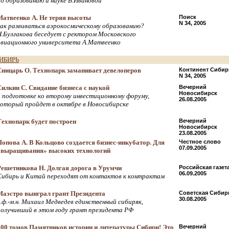
по образованию и науке В.Ивановой
Матвеенко А. Не теряя высоты
Поиск
N 34, 2005
как развиваться аэрокосмическому образованию?
Н.Булгакова беседует с ректором Московского
авиационного университета А.Матвеенко
ИБИРЬ
Сницарь О. Технопарк заманивает девелоперов
Континент Сибир
N 34, 2005
Силкин С. Свидание бизнеса с наукой
Вечерний
Новосибирск
о подготовке ко второму инвестиционному форуму,
26.08.2005
который пройдет в октябре в Новосибирске
Технопарк будет построен
Вечерний
Новосибирск
23.08.2005
Попова А. В Кольцово создается бизнес-инкубатор. Для
Честное слово
07.09.2005
«выращивания» высоких технологий
Решетникова Н. Долгая дорога в Урумчи
Российская газет
06.09.2005
Сибирь и Китай переходят от контактов к контрактам
Маэстро выиграл грант Президента
Советская Сибир
30.08.2005
к.ф.-м.н. Михаил Медведев единственный сибиряк,
получивший в этом году грант президента РФ
100 томов Памятников истории и литературы Сибири! Это
Вечерний