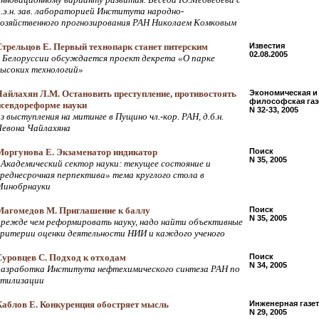
д.э.н. зав. лабораторией Института народно-
хозяйственного прогнозирования РАН Николаем Комковым
Стрельцов Е. Первый технопарк станет питерским
Известия
02.08.2005
в Белоруссии обсуждается проект декрета «О парке
высоких технологий»
Чайлахян Л.М. Остановить преступление, противостоять
Экономическая и
философская газ
псевдореформе науки
N 32-33, 2005
з выступления на митинге в Пущино чл.-кор. РАН, д.б.н.
Левона Чайлахяна
Моргунова Е. Экзаменатор индикатор
Поиск
N 35, 2005
«Академический сектор науки: текущее состояние и
среднесрочная перпектива» тема круглого стола в
Минобрнауки
Магомедов М. Приглашение к баллу
Поиск
N 35, 2005
прежде чем реформировать науку, надо найти объективные
критерии оценки деятельности НИИ и каждого ученого
Суровцев С. Подход к отходам
Поиск
N 34, 2005
разработка Института нефтехимического синтеза РАН по
утилизации
Каблов Е. Конкуренция обостряет мысль
Инженерная газет
N 29, 2005