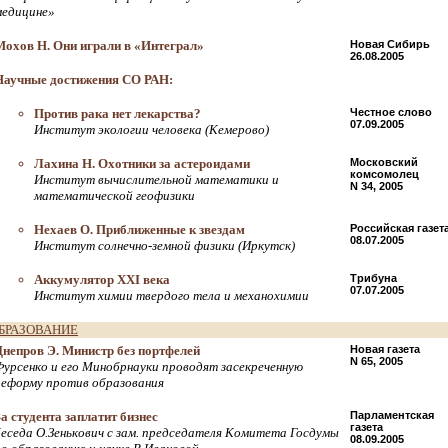
медицине»
Мохов Н. Они играли в «Интеграл»
Новая Сибирь
26.08.2005
Научные достижения СО РАН:
Против рака нет лекарства?
Честное слово
07.09.2005
Институт экологии человека (Кемерово)
Лахина Н. Охотники за астероидами
Московский
комсомолец
Институт вычислительной математики и
N 34, 2005
математической геофизики
Нехаев О. Приближенные к звездам
Российская газет
08.07.2005
Институт солнечно-земной физики (Иркутск)
Аккумулятор XXI века
Трибуна
07.07.2005
Институт химии твердого тела и механохимии
БРАЗОВАНИЕ
Днепров Э. Министр без портфелей
Новая газета
N 65, 2005
Фурсенко и его Минобрнауки проводят засекреченную
реформу против образования
За студента заплатит бизнес
Парламентская
газета
беседа О.Зенькович с зам. председателя Комитета Госдумы
08.09.2005