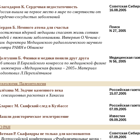
Благодаров К. Сердечная недостаточность
Советская Сибир
16.08.2005
Россия вышла на первое место в мире по смертности от
сердечно-сосудистых заболеваний
Бердов Б. Немного атома для счастья
Поиск
N 27, 2005
достижения ядерной медицины спасают жизнь сотням
людей с тяжелыми заболеваниями. Интервью О.Чечина c
зам. директора Медицинского радиологического научного
центра РАМН в Обнинске
Долгушин Б. Физики и медики поняли друг друга
Медицинская газе
N 56, 2005
об итогах II Евразийского конгресса по медицинской физике
и инженерии «Медицинская физика – 2005».Материал
подготовил Л.Переплётчиков
рхеология. Палеонтология
Алёхина М. Зодчие каменного века
Российская газет
15.07.2005
о сенсационных раскопках в Хакасии
Кларисс М. Скифский след в Кузбассе
Российская газет
07.09.2005
Нашли доисторическое землетрясение
Известия
09.09.2005
О РАН
Нотман Р. Скафандры не только для космонавтов
Советская Сибир
07.09.2005
о Всероссийской конференции «Фундаментальные науки -