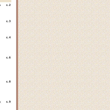
а
c. 2
c. 3
c. 4
c. 6
c. 8
а
c. 9