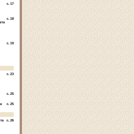
c. 17
c. 18
ета
c. 19
c. 23
c. 25
а
c. 25
та
c. 26