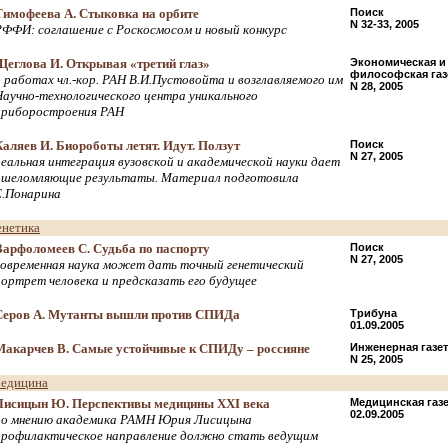
Тимофеева А. Стыковка на орбите
Поиск
N 32-33, 2005
РФФИ: соглашение с Роскосмосом и новый конкурс
Щеглова И. Открывая «третий глаз»
Экономическая и
философская газ
о работах чл.-кор. РАН В.И.Пустовойта и возглавляемого им
N 28, 2005
Научно-технологического центра уникального
приборостроения РАН
Каляев И. Биороботы летят. Идут. Ползут
Поиск
N 27, 2005
реальная интеграция вузовской и академической науки дает
ошеломляющие результаты. Материал подготовила
Е.Понарина
енетика
Варфоломеев С. Судьба по паспорту
Поиск
N 27, 2005
современная наука может дать точный генетический
портрет человека и предсказать его будущее
Серов А. Мутанты вышли против СПИДа
Трибуна
01.09.2005
Макарчев В. Самые устойчивые к СПИДу – россияне
Инженерная газет
N 25, 2005
едицина
Лисицын Ю. Перспективы медицины XXI века
Медицинская газе
02.09.2005
по мнению академика РАМН Юрия Лисицына
профилактическое направление должно стать ведущим