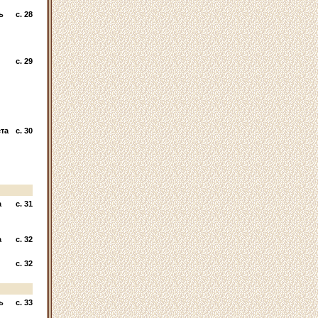
ь
c. 28
c. 29
та
c. 30
а
c. 31
а
c. 32
c. 32
ь
c. 33