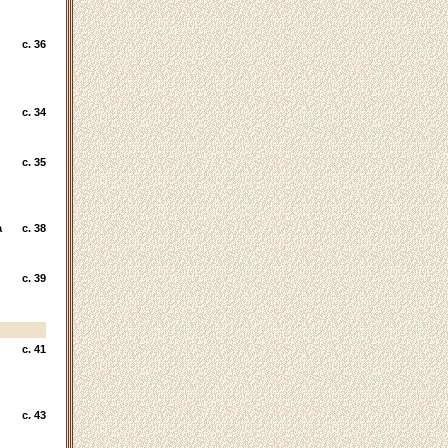
c. 36
c. 34
c. 35
а
c. 38
c. 39
c. 41
c. 43