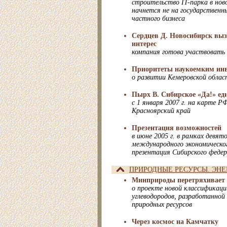
строительство IT-парка в нов
начнется не на государственны
частного бизнеса
Сердцев Д. Новосибирск выз
интерес
компания готова участвовать
Приоритеты наукоемким ин
о развитии Кемеровской облас
Пырх В. Сибирское «Да!» е
с 1 января 2007 г. на карте Р
Красноярский край
Презентация возможностей
в июне 2005 г. в рамках девят
международного экономическо
презентация Сибирского федер
ПРИРОДНЫЕ РЕСУРСЫ. ЭНЕ
Минприроды перетряхивает 
о проекте новой классификации
углеводородов, разработанно
природных ресурсов
Через космос на Камчатку