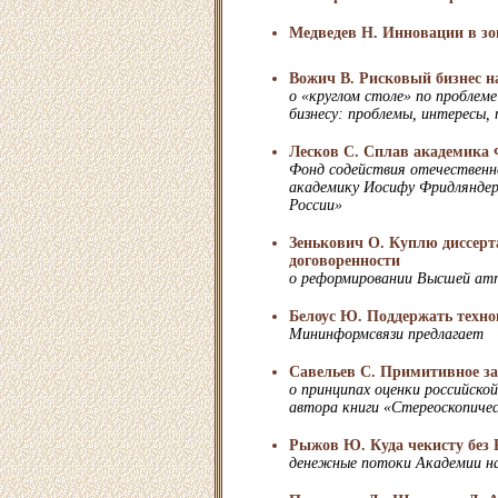
Медведев Н. Инновации в зо
Вожич В. Рисковый бизнес н
о «круглом столе» по проблем
бизнесу: проблемы, интересы,
Лесков С. Сплав академика
Фонд содействия отечественно
академику Иосифу Фридляндер
России»
Зенькович О. Куплю диссерт
договоренности
о реформировании Высшей ат
Белоус Ю. Поддержать техно
Мининформсвязи предлагает
Савельев С. Примитивное з
о принципах оценки российской
автора книги «Стереоскопичес
Рыжов Ю. Куда чекисту без
денежные потоки Академии н