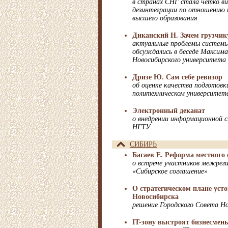
в странах СНГ стала четко в
дезинтеграции по отношению к
высшего образования
Диканский Н. Зачем грузчик
актуальные проблемы системы
обсуждались в беседе Максима
Новосибирского университета
Дризе Ю. Сам себе ревизор
об оценке качества подготовк
политехническом университет
Электронный деканат
о внедрении информационной 
НГТУ
СИБИРЬ
Багаев Е. Реформа местного
о встрече участников межреги
«Сибирское соглашение»
О стратегическом плане уст
Новосибирска
решение Городского Совета Н
IT-зону выстроят бизнесмен