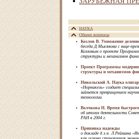
ЗАРУБЕЖНАЯ ПР
НАУКА
Общие вопросы
Козлов В. Умножение делени
беседа Д.Мысякова с вице-пр
Козловым о проекте Программ
структуры и механизмов фин
Проект Программы модерни
структуры и механизмов фи
Никольский А. Наука олига
«Норникель» создает специал
займется превращением научны
технологии
Волчкова Н. Время быстрого
об итогах деятельности Сове
РАН в 2004 г.
Прививка надежды
о докладе д.э.н. Л.Реймана «
как основа становления эконом