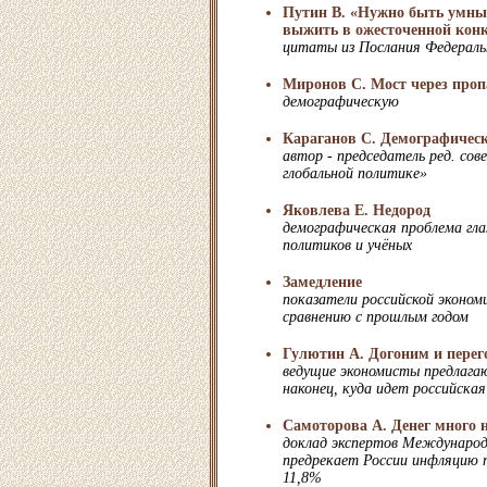
Путин В. «Нужно быть умны
выжить в ожесточенной конк
цитаты из Послания Федерал
Миронов С. Мост через проп
демографическую
Караганов С. Демографическ
автор - председатель ред. сов
глобальной политике»
Яковлева Е. Недород
демографическая проблема гла
политиков и учёных
Замедление
показатели российской эконом
сравнению с прошлым годом
Гулютин А. Догоним и пере
ведущие экономисты предлага
наконец, куда идет российска
Самоторова А. Денег много 
доклад экспертов Международ
предрекает России инфляцию п
11,8%