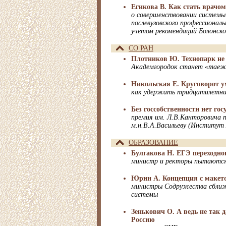
Егикова В. Как стать врачом
о совершенствовании системы 
послевузовского профессиональ
учетом рекомендаций Болонско
СО РАН
Плотников Ю. Технопарк не
Академгородок станет «таежн
Никольская Е. Круговорот у
как удержать тридцатилетних
Без госсобственности нет гос
премия им. Л.В.Канторовича 
м.н.В.А.Васильеву (Институ
ОБРАЗОВАНИЕ
Булгакова Н. ЕГЭ переходно
министр и ректоры пытаются 
Юрин А. Концепция с макет
министры Содружества сбли
системы
Зенькович О. А ведь не так 
Россию