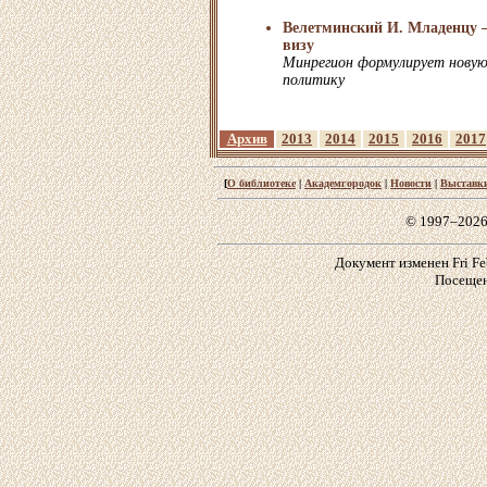
Велетминский И. Младенцу –
визу
Минрегион формулирует нову
политику
Архив
2013
2014
2015
2016
2017
[
О библиотеке
|
Академгородок
|
Новости
|
Выставк
© 1997–2026
Документ изменен Fri Feb
Посещен