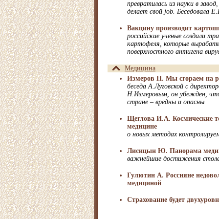
превратилась из науки в завод
делает свой job. Беседовала Е
Вакцину производит картош
российские ученые создали тр
картофеля, которые вырабат
поверхностного антигена виру
Медицина
Измеров Н. Мы сгораем на р
беседа А.Луговской с директ
Н.Измеровым, он убежден, что
стране – вредны и опасны
Щеглова И.А. Космические т
медицине
о новых методах контролируе
Лисицын Ю. Панорама меди
важнейшие достижения столет
Гулютин А. Россияне недово
медициной
Страхование будет двухуров