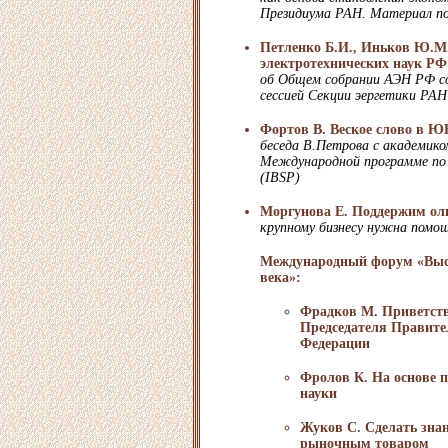
Президиума РАН. Материал п
Петленко Б.И., Иньков Ю.М
электротехнических наук РФ
об Общем собрании АЭН РФ с
сессией Секции эергетики РАН
Фортов В. Веское слово в
беседа В.Петрова с академик
Международной программе по
(IBSP)
Моргунова Е. Поддержим ол
крупному бизнесу нужна помо
Международный форум «Выс
века»:
Фрадков М. Приветств
Председателя Правите
Федерации
Фролов К. На основе 
науки
Жуков С. Сделать зна
рыночным товаром