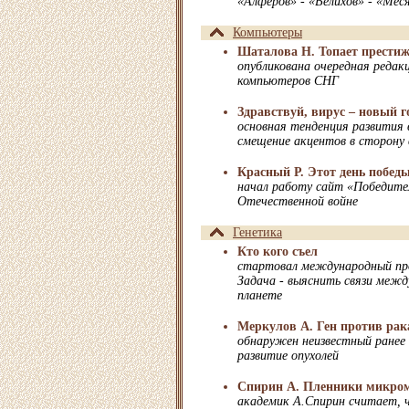
«Алферов» - «Велихов» - «Мес
Компьютеры
Шаталова Н. Топает прести
опубликована очередная редакц
компьютеров СНГ
Здравствуй, вирус – новый г
основная тенденция развития 
смещение акцентов в сторону
Красный Р. Этот день побед
начал работу сайт «Победите
Отечественной войне
Генетика
Кто кого съел
стартовал международный пр
Задача - выяснить связи межд
планете
Меркулов А. Ген против рак
обнаружен неизвестный ранее
развитие опухолей
Спирин А. Пленники микро
академик А.Спирин считает, 