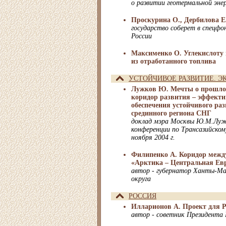
о развитии геотермальной эн
Проскурина О., Дербилова Е.
государство соберет в спецф
России
Максименко О. Углекислоту 
из отработанного топлива
УСТОЙЧИВОЕ РАЗВИТИЕ. Э
Лужков Ю. Мечты о прошло
коридор развития – эффект
обеспечения устойчивого раз
срединного региона СНГ
доклад мэра Москвы Ю.М.Луж
конференции по Трансазийском
ноября 2004 г.
Филипенко А. Коридор межд
«Арктика – Центральная Ев
автор - губернатор Ханты-Ма
округа
РОССИЯ
Илларионов А. Проект для Р
автор - советник Президента 