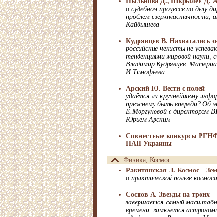
Пыльнова Д., Шкрылев Д. Ам
о судебном процессе по делу 
проблем сверхпластичности, 
Кайбышева
Кудрявцев В. Нахватались зн
российские чекисты не успева
тенденциями мировой науки, 
Владимир Кудрявцев. Материа
И.Тимофеева
Арский Ю. Вести с полей
удаётся ли крупнейшему инфо
прежнему быть впереди? Об эт
Е.Моргуновой с директором 
Юрием Арским
Совместные конкурсы РГН
НАН Украины
Физика, Космос
Ракитянская Л. Космос – Зе
о практической пользе космоса
Соснов А. Звезды на троих
завершается самый масштабн
времени: замкнется астроном