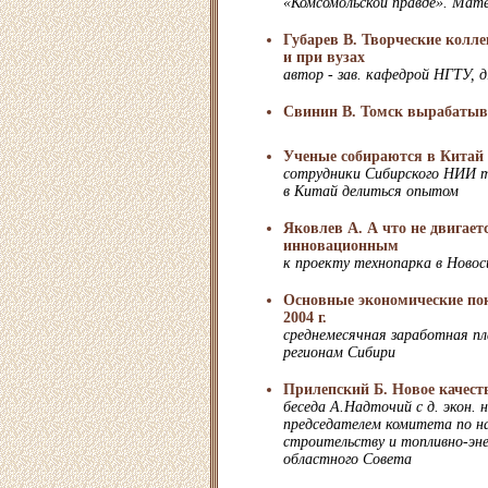
«Комсомольской правде». Мат
Губарев В. Творческие колл
и при вузах
автор - зав. кафедрой НГТУ, д
Cвинин В. Томск вырабатыв
Ученые собираются в Китай
сотрудники Сибирского НИИ 
в Китай делиться опытом
Яковлев А. А что не двигает
инновационным
к проекту технопарка в Новос
Основные экономические по
2004 г.
среднемесячная заработная п
регионам Сибири
Прилепский Б. Новое качест
беседа А.Надточий с д. экон. 
председателем комитета по н
строительству и топливно-эне
областного Совета