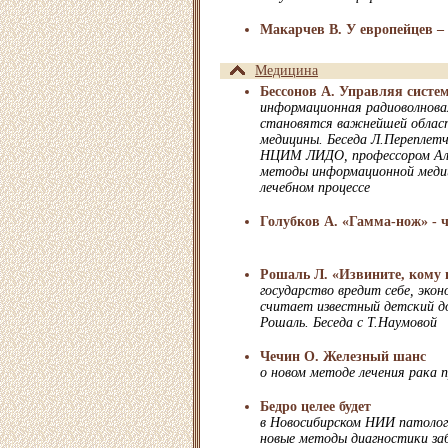
Макарчев В. У европейцев – 
Медицина
Бессонов А. Управляя систе
информационная радиоволнова
становятся важнейшей област
медицины. Беседа Л.Переплетч
НЦИМ ЛИДО, профессором Але
методы информационной медиц
лечебном процессе
Голубков А. «Гамма-нож» - ч
Рошаль Л. «Извините, кому 
государство вредит себе, экон
считает известный детский д
Рошаль. Беседа с Т.Наумовой
Чечин О. Железный шанс
о новом методе лечения рака 
Бедро целее будет
в Новосибирском НИИ патолог
новые методы диагностики за