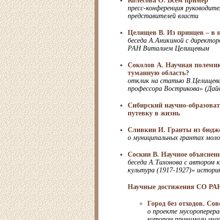
Колесова О. Всем пример
пресс-конференция руководите
представителей власти
Целищев В. Из принцев – в 
беседа А.Аникиной с директ
РАН Виталием Целищевым
Соколов А. Научная полемик
туманную область?
отклик на статью В.Целищев
профессора Вострикова» (Дай
Сибирский научно-образова
путевку в жизнь
Cливкин И. Гранты из бюдже
о муниципальных грантах мол
Соскин В. Научное объяснен
беседа А.Тихонова с автором 
культура (1917-1927)» истор
Научные достижения СО РА
Город без отходов. Сов
о проекте мусороперера
котором принимали уч