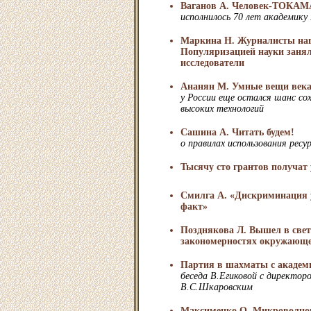
Ваганов А. Человек-ТОКА
исполнилось 70 лет академику
Маркина Н. Журналисты наг
Популяризацией науки заня
исследователи
Ананян М. Умные вещи век
у России еще остался шанс со
высоких технологий
Сашина А. Читать будем!
о правилах использования рес
Тысячу сто грантов получат
Смилга А. «Дискриминация у
факт»
Позднякова Л. Вышел в свет
закономерностях окружающе
Партия в шахматы с академ
беседа В.Егиковой с директор
В.С.Шкаровским
Максименко О. Микроволнов