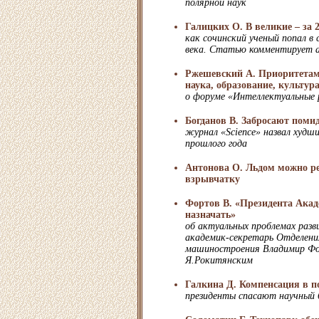
полярной наук
Галицких О. В великие – за 2
как сочинский ученый попал в
века. Статью комментирует а
Ржешевский А. Приоритетам
наука, образование, культур
о форуме «Интеллектуальные 
Богданов В. Забросают поми
журнал «Science» назвал худш
прошлого года
Антонова О. Льдом можно ре
взрывчатку
Фортов В. «Президента Акад
назначать»
об актуальных проблемах разв
академик-секретарь Отделения
машиностроения Владимир Фор
Я.Рокитянским
Галкина Д. Компенсация в п
президенты спасают научны