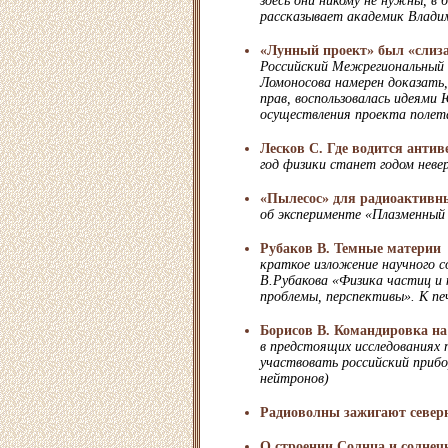
здесь они никому не нужны, в
рассказывает академик Влад
«Лунный проект» был «слиз
Российский Межрегиональный
Ломоносова намерен доказать,
прав, воспользовалась идеями
осуществления проекта полет
Лесков С. Где водится анти
год физики станет годом нев
«Пылесос» для радиоактивн
об эксперименте «Плазменный
Рубаков В. Темные материи
краткое изложение научного 
В.Рубакова «Физика частиц и
проблемы, перспективы». К п
Борисов В. Командировка н
в предстоящих исследованиях
участвовать российский приб
нейтронов)
Радиоволны зажигают северн
О строении Солнца и солнеч