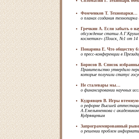
Cоломатин Г. Технопарк обе
Фомченков Т. Технопарки… 
о планах создания технопарка 
Гречкин А. Если забыть о на
обсуждение статьи А.Г.Круше
косметике» (Поиск, №1 от 14 я
Понарина Е. Что обществу б
о пресс-конференции в Презид
Борисов В. Список избранны
Правительство утвердило пере
которые получили статус гос
Не сталевары мы…
о финансировании научных исс
Кудрявцев В. Игры втемную
о реформе Высшей аттестацио
А.Емельяненкова с академико
Кудрявцевым
Запрограммированный рыв
о решении проблем информати