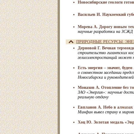
Новосибирские геологи гото
Васильев И. Наукоемкий губ
Морева А. Дорогу новым те
научные разработки на ЗСЖД
ПРИРОДНЫЕ РЕСУРСЫ. ЭНЕ
Дерновой Г. Вечная термояд
строительство гигантских ко
гелиоэлектростанций может н
Есть энергия – значит, будем
о совместном заседании пред
Новосибирска и руководителе
Монахов А. Отопление без т
ЗАО «Энергия»: научные дос
реальную отдачу
Евпланов А. Небо в алмазах
Минфин вывел страну в миров
Хоц Ю. Золотая медаль «Эв