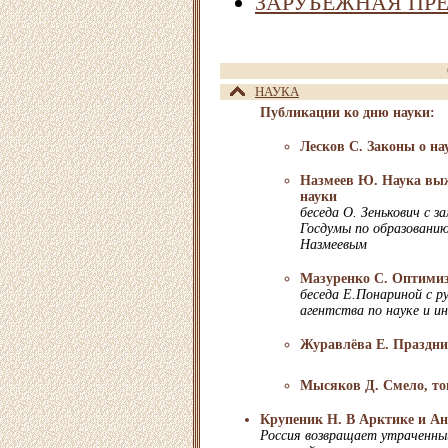
ЗАРУБЕЖНАЯ ПР
НАУКА
Публикации ко дню науки:
Лесков С. Законы о на
Назмеев Ю. Наука выж
науки
беседа О. Зенькович с 
Госдумы по образованию
Назмеевым
Мазуренко С. Оптимиз
беседа Е.Понариной с р
агентства по науке и и
Журавлёва Е. Праздни
Мысяков Д. Смело, т
Крупеник Н. В Арктике и А
Россия возвращает утраченны