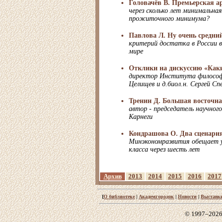
Головачёв В. Премьерская 
через сколько лет минимальна
прожиточного минимума?
Павлова Л. Ну очень средни
критерий достатка в России в
мире
Отклики на дискуссию «Каки
директор Института философ
Целищев и д.биол.н. Сергей Сп
Тренин Д. Большая восточна
автор - председатель научног
Карнеги
Кондрашова О. Два сценари
Минэкономразвития обещает у
класса через шесть лет
Архив
2013
2014
2015
2016
2017
[
О библиотеке
|
Академгородок
|
Новости
|
Выставк
© 1997–2026