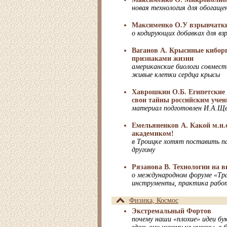
новая технология для обогаще
Максименко О.У взрывчатки
о кодирующих добавках для в
Ваганов А. Крысиные киборг
признаками жизни
американские биологи совмест
живые клетки сердца крысы
Хаврошкин О.Б. Египетски
свои тайны российским уче
материал подготовлен И.А.Ще
Емельяненков А. Какой м.н.с
академиком!
в Троицке хотят поставить п
другому
Рязанова В. Технологии на 
о международном форуме «Тра
инструменты, практика рабо
Физика, Космос
Экстремальный Фортов
почему наши «плохие» идеи бук