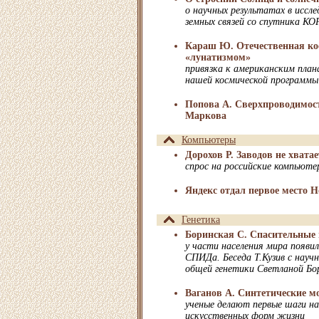
о научных результатах в иссле
земных связей со спутника 
Караш Ю. Отечественная ко
«лунатизмом»
привязка к американским пла
нашей космической программы
Попова А. Сверхпроводимос
Маркова
Компьютеры
Дорохов Р. Заводов не хватае
спрос на российские компьют
Яндекс отдал первое место 
Генетика
Боринская С. Спасительные
у части населения мира появи
СПИДа. Беседа Т.Кузив с нау
общей генетики Светланой Бо
Ваганов А. Синтетические м
ученые делают первые шаги на
искусственных форм жизни