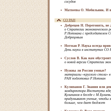
сосудов
Матвеева О. Мобильник. И в
СО РАН
Добрецов Н. Перегонять, не 
о Стратегии экономического р
Р.Нотмана с председателем 
Добрецовым
Нотман Р. Наука всегда при
День науки в институтах СО
Суслов В. Как нам обустрои
о новой версии Стратегии эко
Нужны ли России умные?
материалы «круглого стола»
РАН подготовил Р.Нотман
Кулипанов Г. Знания или де
замдиректора Института яде
Кулипанов в беседе с М.Бугае
придумывают ученые, чтобы з
больше, чем дает бюджет