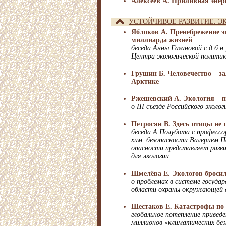
Алексеев А. Приливная энер
УСТОЙЧИВОЕ РАЗВИТИЕ. Э
Яблоков А. Пренебрежение э
миллиарда жизней
беседа Анны Гагановой с д.б.н
Центра экологической полити
Грушин Б. Человечество – з
Арктике
Ржешевский А. Экология – п
о III съезде Российского эколог
Петросян В. Здесь птицы не
беседа А.Полубота с професс
хим. безопасности Валерием П
опасности представляет разв
для экологии
Шмелёва Е. Экологов бросил
о проблемах в системе государ
области охраны окружающей 
Шестаков Е. Катастрофы по
глобальное потепление приведе
миллионов «климатических бе