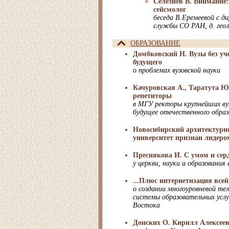
Селезнев В. Внимание
сейсмолог
беседа В.Еремеевой с д
службы СО РАН, д. геол
ОБРАЗОВАНИЕ
Домбковский Н. Вузы без уче
будущего
о проблемах вузовской науки
Качуровская А., Таратута Ю
репетиторы
в МГУ ректоры крупнейших ву
будущее отечественного образ
Новосибирский архитектурн
университет признан лидеро
Преснякова И. С умом и сер
у церкви, науки и образования
...Плюс интернетизация все
о создании многоуровневой те
системы образовательных услу
Востока
Донских О. Кирилл Алексее