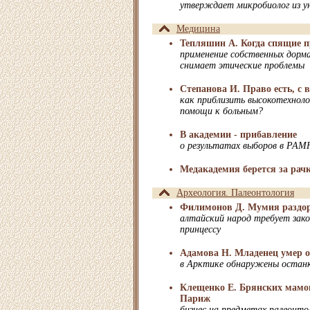
утверждает микробиолог из у
Медицина
Тепляшин А. Когда спящие п
применение собственных дорм
снимает этические проблемы
Степанова И. Право есть, с 
как приблизить высокотехноло
помощи к больным?
В академии - прибавление
о результатах выборов в РАМ
Медакадемия берется за рач
Археология. Палеонтология
Филимонов Д. Мумия раздо
алтайский народ требует зак
принцессу
Адамова Н. Младенец умер о
в Арктике обнаружены остан
Клещенко Е. Брянских мамо
Париж
бизнес на предметах палеонт