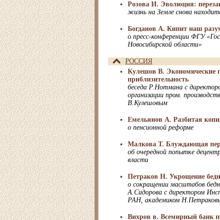
Розова И. Эволюция: переза
жизнь на Земле снова находитс
Богданов А. Кипит наш раз
о пресс-конференции ФГУ «Гос
Новосибирской области»
РОССИЯ
Кулешов В. Экономические п
приблизительность
беседа Р.Нотмана с директор
организации пром. производст
В.Кулешовым
Емельянов А. Разбитая коп
о пенсионной реформе
Малкова Т. Блуждающая пер
об очередной попытке децентр
власти
Петраков Н. Укрощение бед
о сокращении масштабов бедн
А.Сидорова с директором Ин
РАН, академиком Н.Петраков
Вихров в. Всемирный банк п