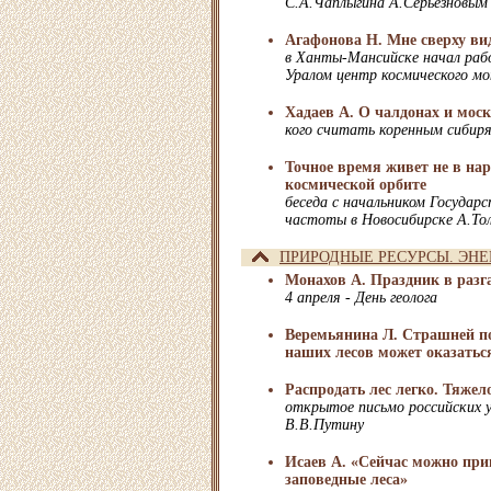
С.А.Чаплыгина А.Серьезновым
Агафонова Н. Мне сверху вид
в Ханты-Мансийске начал раб
Уралом центр космического м
Хадаев А. О чалдонах и мос
кого считать коренным сибир
Точное время живет не в нар
космической орбите
беседа с начальником Государ
частоты в Новосибирске А.То
ПРИРОДНЫЕ РЕСУРСЫ. ЭНЕ
Монахов А. Праздник в разга
4 апреля - День геолога
Веремьянина Л. Страшней п
наших лесов может оказатьс
Распродать лес легко. Тяжел
открытое письмо российских 
В.В.Путину
Исаев А. «Сейчас можно при
заповедные леса»