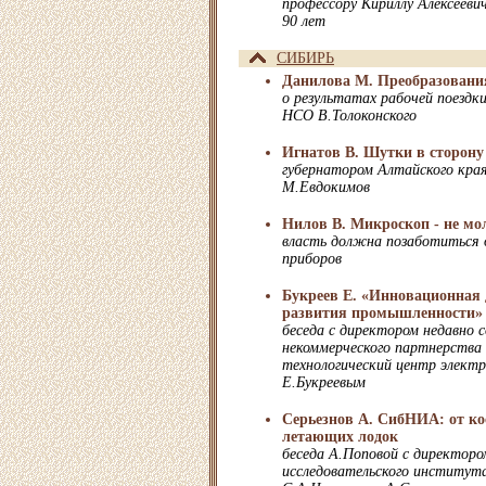
профессору Кириллу Алексееви
90 лет
СИБИРЬ
Данилова М. Преобразования
о результатах рабочей поездк
НСО В.Толоконского
Игнатов В. Шутки в сторону
губернатором Алтайского кра
М.Евдокимов
Нилов В. Микроскоп - не мо
власть должна позаботиться 
приборов
Букреев Е. «Инновационная д
развития промышленности»
беседа с директором недавно с
некоммерческого партнерства
технологический центр элект
Е.Букреевым
Серьезнов А. СибНИА: от ко
летающих лодок
беседа А.Поповой с директоро
исследовательского института