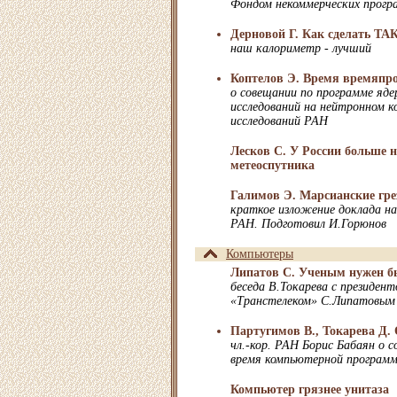
Фондом некоммерческих прог
Дерновой Г. Как сделать ТА
наш калориметр - лучший
Коптелов Э. Время времяпр
о совещании по программе яде
исследований на нейтронном к
исследований РАН
Лесков С. У России больше н
метеоспутника
Галимов Э. Марсианские гр
краткое изложение доклада на
РАН. Подготовил И.Горюнов
Компьютеры
Липатов С. Ученым нужен б
беседа В.Токарева с президен
«Транстелеком» С.Липатовым
Партугимов В., Токарева Д.
чл.-кор. РАН Борис Бабаян о с
время компьютерной програм
Компьютер грязнее унитаза