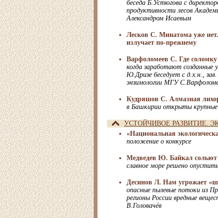
беседа Б.Устюгова с директор
продуктивности лесов Академ
Александром Исаевым
Лесков С. Минатома уже нет
излучает по-прежнему
Варфоломеев С. Где соломку
когда заработают созданные 
Ю.Дризе беседует с д.х.н., зав
энзимологии МГУ С.Варфолом
Кудряшов С. Алмазная лихо
в Башкирии открыты крупные
УСТОЙЧИВОЕ РАЗВИТИЕ. Э
«Национальная экологическа
положение о конкурсе
Медведев Ю. Байкал сольют
славное море решено опустит
Десинов Л. Нам угрожает «
опасные пылевые потоки из Пр
регионы России вредные вещест
В.Головачёв