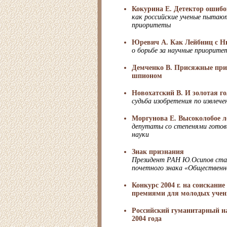
Кокурина Е. Детектор ошибо
как российские ученые пытаю
приоритеты
Юревич А. Как Лейбниц с Н
о борьбе за научные приорите
Демченко В. Присяжные при
шпионом
Новохатский В. И золотая го
судьба изобретения по извлече
Моргунова Е. Высоколобое л
депутаты со степенями готов
науки
Знак признания
Президент РАН Ю.Осипов стал
почетного знака «Общественн
Конкурс 2004 г. на соискание
премиями для молодых уче
Российский гуманитарный н
2004 года