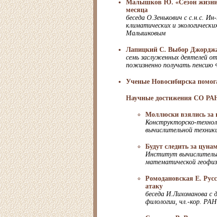
Малышков Ю. «Сезон жизни»
месяца
беседа О.Зенькович с с.н.с. И
климатических и экологическ
Малышковым
Лапицкий С. Выбор Джордж
семь заслуженных деятелей от
пожизненно получать пенсию 
Ученые Новосибирска помог
Научные достижения СО РА
Моллюски взялись за
Конструкторско-технол
вычислительной техник
Будут следить за цуна
Институт вычислитель
математической геофиз
Ромодановская Е. Рус
атаку
беседа И.Лихоманова с
филологии, чл.-кор. РА