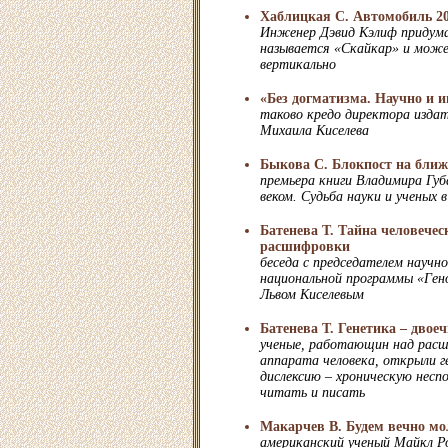
Хаблицкая С. Автомобиль 20
Инженер Дэвид Кэлиф придума
называется «Скайкар» и може
вертикально
«Без догматизма. Научно и и
таково кредо директора изда
Михаила Киселева
Быкова С. Блокпост на ближ
премьера книги Владимира Гу
веком. Судьба науки и ученых 
Батенева Т. Тайна человечес
расшифровки
беседа с председателем научно
национальной программы «Гено
Львом Киселевым
Батенева Т. Генетика – двое
ученые, работающин над расш
аппарата человека, открыли г
дислексию – хроническую несп
читать и писать
Макарчев В. Будем вечно м
американский ученый Майкл Р