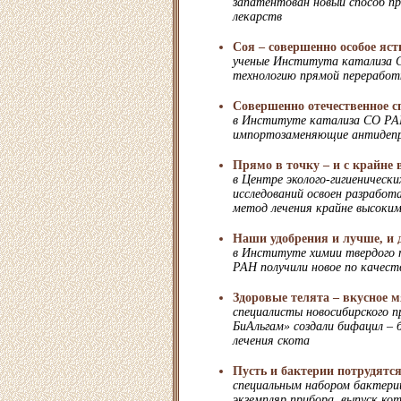
запатентован новый способ п
лекарств
Соя – совершенно особое яст
ученые Института катализа 
технологию прямой переработ
Совершенно отечественное с
в Институте катализа СО РА
импортозаменяющие антидеп
Прямо в точку – и с крайне 
в Центре эколого-гигиенически
исследований освоен разрабо
метод лечения крайне высоки
Наши удобрения и лучше, и 
в Институте химии твердого 
РАН получили новое по качест
Здоровые телята – вкусное м
специалисты новосибирского 
БиАльгам» создали бифацил – 
лечения скота
Пусть и бактерии потрудятс
специальным набором бактер
экземпляр прибора, выпуск ко