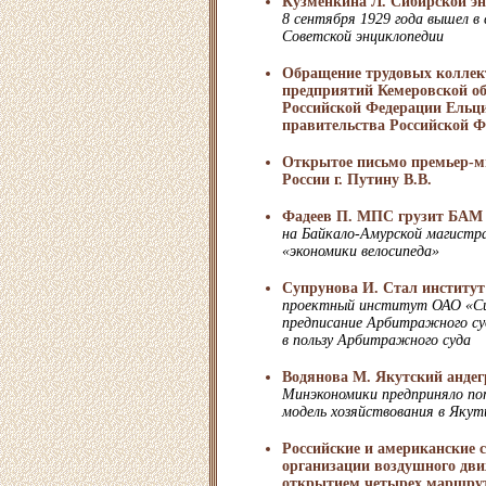
Кузменкина Л. Сибирской эн
8 сентября 1929 года вышел в
Советской энциклопедии
Обращение трудовых колле
предприятий Кемеровской об
Российской Федерации Ельци
правительства Российской Ф
Открытое письмо премьер-м
России г. Путину В.В.
Фадеев П. МПС грузит БАМ
на Байкало-Амурской магистр
«экономики велосипеда»
Супрунова И. Стал институт
проектный институт ОАО «Си
предписание Арбитражного су
в пользу Арбитражного суда
Водянова М. Якутский андег
Минэкономики предприняло п
модель хозяйствования в Якут
Российские и американские 
организации воздушного дви
открытием четырех маршрут