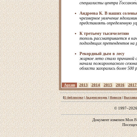
специалисты центра Госсанэпи
Андреева К. В наших солень
чрезмерное увлечение ядохим
представлять определенную уг
К третьему тысячелетию
тополь рассматривается в кач
подходящих претендентов на р
Рекордный дым в лесу
жаркое лето стало причиной с
начала пожароопасного сезона
области загорались более 500 
Архив
2013
2014
2015
2016
2017
[
О библиотеке
|
Академгородок
|
Новости
|
Выставк
© 1997–2026
Документ изменен Mon Feb
Посещен