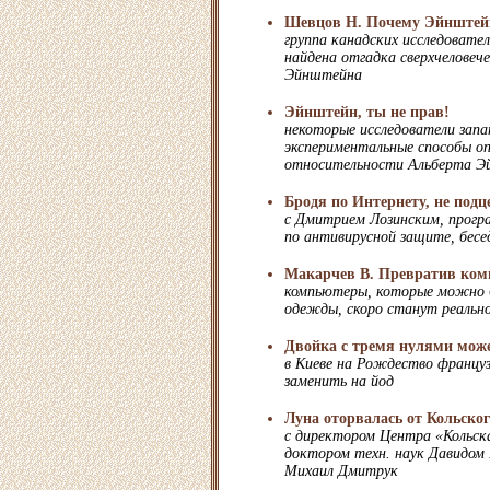
Шевцов Н. Почему Эйнштей
группа канадских исследовате
найдена отгадка сверхчеловеч
Эйнштейна
Эйнштейн, ты не прав!
некоторые исследователи зап
экспериментальные способы о
относительности Альберта 
Бродя по Интернету, не подц
с Дмитрием Лозинским, прогр
по антивирусной защите, бесе
Макарчев В. Превратив ком
компьютеры, которые можно 
одежды, скоро станут реальн
Двойка с тремя нулями мож
в Киеве на Рождество францу
заменить на йод
Луна оторвалась от Кольско
с директором Центра «Кольска
доктором техн. наук Давидом 
Михаил Дмитрук