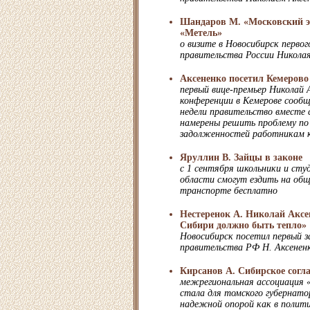
Шандаров М. «Московский эк
«Метель»
о визите в Новосибирск первог
правительства России Николая
Аксененко посетил Кемерово
первый вице-премьер Николай А
конференции в Кемерове сооб
недели правительство вместе
намерены решить проблему п
задолженностей работникам 
Яруллин В. Зайцы в законе
с 1 сентября школьники и сту
области смогут ездить на об
транспорте бесплатно
Нестеренок А. Николай Аксе
Сибири должно быть тепло»
Новосибирск посетил первый з
правительства РФ Н. Аксенен
Кирсанов А. Сибирское согл
межрегиональная ассоциация 
стала для томского губернат
надежной опорой как в полити