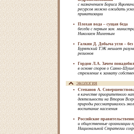
с назначением Бориса Яцкеви
ресурсов можно ожидать уско
приватизации
Плохая вода – сущая беда
беседа с первым зам. министр
Николаем Михеевым
Галкин Д. Добыча угля – бе
Бурятский ТЭК мешает разумн
регионов
Гордон Л.А. Зачем понадоби
в основе споров о Саяно-Шуш
стремление к захвату собстве
ЭКОЛОГИЯ
Степанов А. Совершенствова
в качестве приоритетного нап
деятельности на Втором Всеро
природы рассматривалось экол
воспитание населения
Российские правительствен
и общественные организации п
Национальной Стратегии сохр