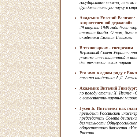
государством можно, только 
фундаментальную науку в стр
Академик Евгений Велихов:
второстепенной державой»
29 августа 1949 года была взо
атомная бомба. О том, была л
академика Евгения Велихова
В технопарках - спецрежим
Верховный Совет Украины прин
режиме инвестиционной и инн
для технологических парков
Его имя в одном ряду с Евк
памяти академика А.Д. Алекс
Академик Виталий Гинзбург: 
по поводу статьи Х. Изинга «
с естественно-научным миров
Гусев Б. Интеллект как гла
президент Российской инжене
председатель Совета движения
деятельности Общероссийског
общественного движения «Ин
России»