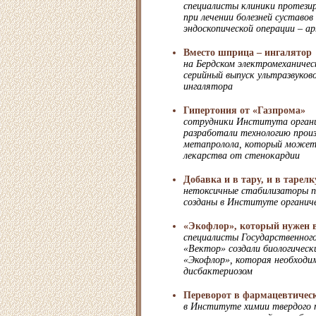
специалисты клиники протез
при лечении болезней сустав
эндоскопической операции – а
Вместо шприца – ингалятор
на Бердском электромеханичес
серийный выпуск ультразвуково
ингалятора
Гипертония от «Газпрома»
сотрудники Института орган
разработали технологию прои
метапролола, который может
лекарства от стенокардии
Добавка и в тару, и в тарелк
нетоксичные стабилизаторы 
созданы в Институте органич
«Экофлор», который нужен 
специалисты Государственного
«Вектор» создали биологическ
«Экофлор», которая необходи
дисбактериозом
Переворот в фармацевтиче
в Институте химии твердого