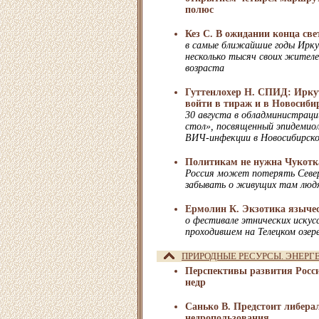
полюс
Кез С. В ожидании конца све
в самые ближайшие годы Ирк
несколько тысяч своих жителе
возраста
Гуттенлохер Н. СПИД: Ирку
войти в тираж и в Новосиби
30 августа в обладминистраци
стол», посвященный эпидемиол
ВИЧ-инфекции в Новосибирско
Политикам не нужна Чукотк
Россия может потерять Север
забывать о живущих там люд
Ермолин К. Экзотика языче
о фестивале этнических искус
проходившем на Телецком озер
ПРИРОДНЫЕ РЕСУРСЫ. ЭНЕРГ
Перспективы развития Росси
недр
Санько В. Предстоит либера
недропользования