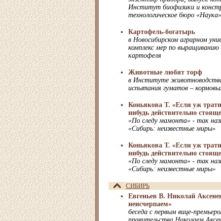
Институт биофизики и конст
технологическое бюро «Наука
Картофель-богатырь
в Новосибирском аграрном ун
комплекс мер по выращиванию
картофеля
Животные любят торф
в Институте животноводств
испытания гуматов – кормовы
Коньякова Т. «Если уж трати
нибудь действительно стоящ
«По следу мамонта» - так наз
«Сибирь: неизвестные миры»
Коньякова Т. «Если уж трати
нибудь действительно стоящ
«По следу мамонта» - так наз
«Сибирь: неизвестные миры»
СИБИРЬ
Евгеньев В. Николай Аксене
неисчерпаем»
беседа с первым вице-премьеро
правительства Николаем Аксе