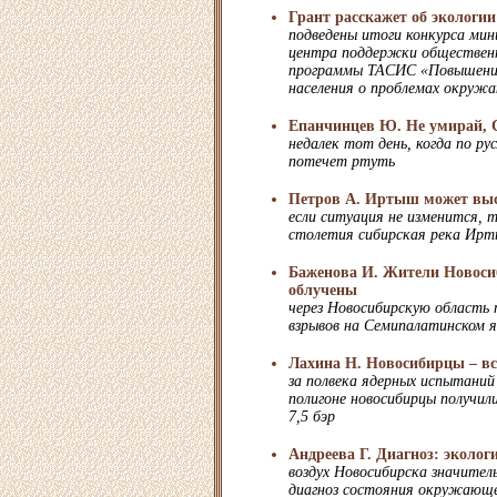
Грант расскажет об экологии
подведены итоги конкурса мин
центра поддержки общественн
программы ТАСИС «Повышени
населения о проблемах окруж
Епанчинцев Ю. Не умирай, 
недалек тот день, когда по р
потечет ртуть
Петров А. Иртыш может вы
если ситуация не изменится, т
столетия сибирская река Ирт
Баженова И. Жители Новоси
облучены
через Новосибирскую область 
взрывов на Семипалатинском я
Лахина Н. Новосибирцы – в
за полвека ядерных испытаний
полигоне новосибирцы получили
7,5 бэр
Андреева Г. Диагноз: эколог
воздух Новосибирска значитель
диагноз состояния окружающ