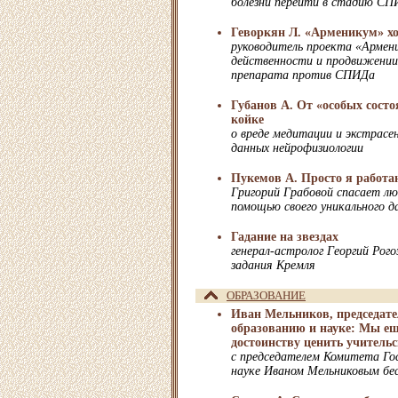
болезни перейти в стадию СП
Геворкян Л. «Арменикум» хо
руководитель проекта «Армени
действенности и продвижении
препарата против СПИДа
Губанов А. От «особых состо
койке
о вреде медитации и экстрасен
данных нейрофизиологии
Пукемов А. Просто я рабо
Григорий Грабовой спасает лю
помощью своего уникального д
Гадание на звездах
генерал-астролог Георгий Рого
задания Кремля
ОБРАЗОВАНИЕ
Иван Мельников, председате
образованию и науке: Мы ещ
достоинству ценить учительс
с председателем Комитета Го
науке Иваном Мельниковым бе