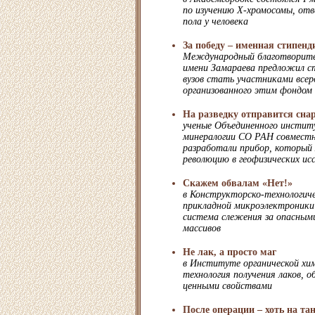
по изучению Х-хромосомы, отв
пола у человека
За победу – именная стипенд
Международный благотворите
имени Замараева предложил с
вузов стать участниками всеро
организованного этим фондом
На разведку отправится сна
ученые Объединенного институ
минералогии СО РАН совместно
разработали прибор, которы
революцию в геофизических ис
Скажем обвалам «Нет!»
в Конструкторско-технологич
прикладной микроэлектроник
система слежения за опасным
массивов
Не лак, а просто маг
в Институте органической хи
технология получения лаков, 
ценными свойствами
После операции – хоть на та