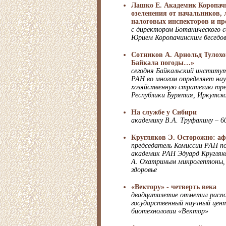
Лашко Е. Академик Коропач
озеленения от начальников,
налоговых инспекторов и пр
с директором Ботанического 
Юрием Коропачинским беседов
Сотников А. Арнольд Тулохо
Байкала погоды…»
сегодня Байкальский институ
РАН во многом определяет нау
хозяйственную стратегию тре
Республики Бурятия, Иркутск
На службе у Сибири
академику В.А. Труфакину – 6
Кругляков Э. Осторожно: аф
председатель Комиссии РАН по
академик РАН Эдуард Кругляк
А. Охатриным микролептоны,
здоровье
«Вектору» - четверть века
двадцатилетие отметил распо
государственный научный цент
биотехнологии «Вектор»