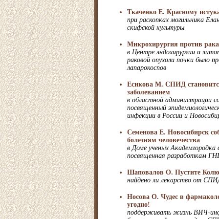
Ткаченко Е. Красному истука
при раскопках могильника Ел
скифской культуры
Микрохирургия против рака
в Центре эндохирургии и лито
раковой опухоли почки было п
лапарокоспов
Есикова М. СПИД становит
заболеванием
в областной администрации со
посвященный эпидемиологичес
инфекции в России и Новосиби
Семенова Е. Новосибирск со
болезням человечества
в Доме ученых Академгородка 
посвященная разработкам ГН
Шаповалов О. Пустите Колю
найдено ли лекарство от СПИ
Носова О. Чудес в фармакол
угодно!
поддерживать жизнь ВИЧ-инфи