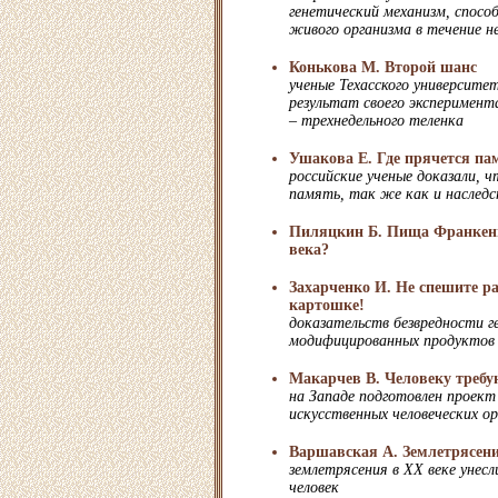
генетический механизм, спосо
живого организма в течение н
Конькова М. Второй шанс
ученые Техасского университе
результат своего эксперимент
– трехнедельного теленка
Ушакова Е. Где прячется па
российские ученые доказали, ч
память, так же как и наследс
Пиляцкин Б. Пища Франкен
века?
Захарченко И. Не спешите р
картошке!
доказательств безвредности г
модифицированных продуктов
Макарчев В. Человеку требу
на Западе подготовлен проек
искусственных человеческих ор
Варшавская А. Землетрясени
землетрясения в ХХ веке унес
человек