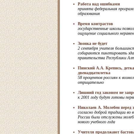
Работа над ошибками
принята федеральная програм
образования
Время контрастов
государственные школы позво
ощущение социального нераве
Звонка не будет
2 сентября учителя большинс
собираются пикетировать зда
правительства Республики Ал
Пинский А.А. Крепись, детка
двенадцатилетка
58 процентов россиян к возм
отрицательно
Лишний год законом не зап
к 2001 году будут готовы перв
Николаев А. Молебен перед 
согласно доброй традиции во в
России были отслужены молеб
нового учебного года
Учителя продолжают бастова