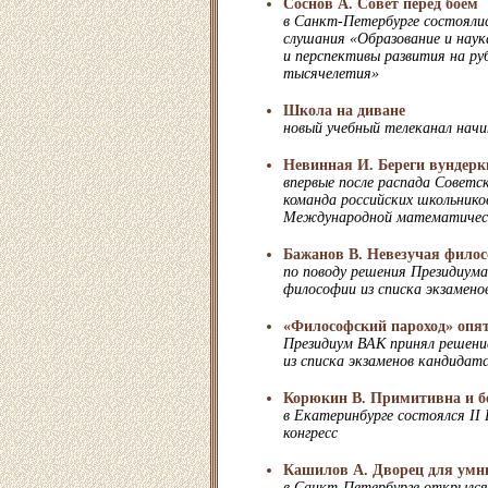
Соснов А. Совет перед боем
в Санкт-Петербурге состояли
слушания «Образование и наук
и перспективы развития на р
тысячелетия»
Школа на диване
новый учебный телеканал нач
Невинная И. Береги вундерк
впервые после распада Советс
команда российских школьнико
Международной математичес
Бажанов В. Невезучая фило
по поводу решения Президиум
философии из списка экзамен
«Философский пароход» опят
Президиум ВАК принял решен
из списка экзаменов кандидат
Корюкин В. Примитивна и б
в Екатеринбурге состоялся II
конгресс
Кашилов А. Дворец для умн
в Санкт-Петербурге открылся