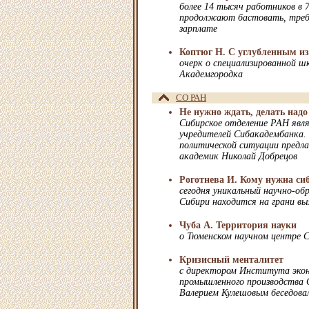
более 14 тысяч работников в 
продолжают бастовать, требу
зарплате
Коптюг Н. С углубленным и
очерк о специализированной шк
Академгородка
СО РАН
Не нужно ждать, делать надо
Сибирское отделение РАН явля
учредителей Сибакадембанка. 
политической ситуации предл
академик Николай Добрецов
Роготнева И. Кому нужна си
сегодня уникальный научно-об
Сибири находится на грани в
Чуба А. Территория науки
о Тюменском научном центре 
Кризисный менталитет
с директором Института экон
промышленного производства
Валерием Кулешовым беседова