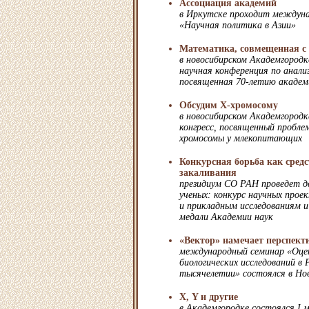
Ассоциация академий
в Иркутске проходит междун
«Научная политика в Азии»
Математика, совмещенная с
в новосибирском Академгород
научная конференция по анализ
посвященная 70-летию акаде
Обсудим Х-хромосому
в новосибирском Академгородк
конгресс, посвященный пробле
хромосомы у млекопитающих
Конкурсная борьба как средс
закаливания
президиум СО РАН проведет дв
ученых: конкурс научных про
и прикладным исследованиям и
медали Академии наук
«Вектор» намечает перспек
международный семинар «Оце
биологических исследований в 
тысячелетии» состоялся в Но
Х, Y и другие
в Академгородке состоялся I