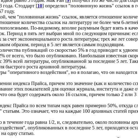
вдвое равно 5 годам. Мак Рай [
9
] получил это же число для со
 года. Стоддарт [
10
] определил "половинную жизнь" ссылок в ге
7 году.
ой, чем "половинная жизнь" ссылок, является отношение количе
тношение количества ссылок на литературу не более чем 6-летней
лополезными. По-видимому, вполне разумным будет взять в каче
ок. Период в пять лет выбран мной по следующим причинам: если
за счет экспоненциального роста литературы; трех же лет совер
Таким образом, период в 5 лет является самым подходящим.
количества публикаций со скоростью 5% в год приводит к удвоени
22% от всего, что было опубликовано. Наибольшая известная ско
и с 39% всей литературы, опубликованной за последние 5 лет. Та
ля быстрого роста архивной литературы.
ры "оперативного воздействия", но я полагаю, что он находится 
ении индекса Прайса, причем это значение (как и количество сс
вание этих показателей для оценки журнала, института и даже 
, что она будет содержать около 16 ссылок, причем только 2 или 
ндекс Прайса по всем типам наук равен примерно 50%, откуда сл
" статьям. Это означает, что на каждые 100 архивных статей при
 в течение года равна 1/2, и, следовательно, около половины ар
воздействия", опубликованных в последние 5 лет, приходятся оста
 на одну статью.