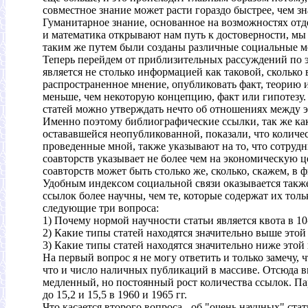
совместное знание может расти гораздо быстрее, чем з
Гуманитарное знание, основанное на возможностях отд
и математика открывают нам путь к достоверности, мы 
таким же путем были созданы различные социальные 
Теперь перейдем от приблизительных рассуждений по э
является не столько информацией как таковой, скольк
распространенное мнение, опубликовать факт, теорию и
меньше, чем некоторую концепцию, факт или гипотезу.
статей можно утверждать нечто об отношениях между 
Именно поэтому библиографические ссылки, так же как 
остававшейся неопубликованной, показали, что количес
проведенные мной, также указывают на то, что сотрудн
соавторств указывает не более чем на экономическую
соавторств может быть столько же, сколько, скажем, в
Удобным индексом социальной связи оказывается также
ссылок более научны, чем те, которые содержат их толь
следующие три вопроса:
1) Почему нормой научности статьи является квота в 1
2) Какие типы статей находятся значительно выше это
3) Какие типы статей находятся значительно ниже это
На первый вопрос я не могу ответить и только замечу,
что и число наличных публикаций в массиве. Отсюда вы
медленный, но постоянный рост количества ссылок. Парк
до 15,2 и 15,5 в 1960 и 1965 гг.
Что касается второго вопроса - об "очень научных" ста