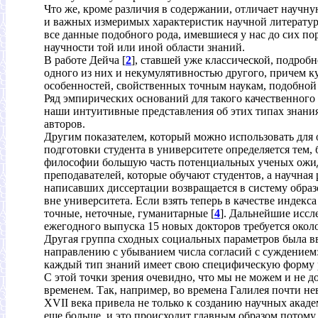
Что же, кроме различия в содержании, отличает научн
и важных измеримых характеристик научной литератур
все данные подобного рода, имевшиеся у нас до сих по
научности той или иной области знаний.
В работе Дейча [
2
], ставшей уже классической, подроб
одного из них и некумулятивностью другого, причем ку
особенностей, свойственных точным наукам, подобной
Ряд эмпирических оснований для такого качественного 
наши интуитивные представления об этих типах знания
авторов.
Другим показателем, который можно использовать для 
подготовки студента в университете определяется тем, 
философии большую часть потенциальных ученых ожидае
преподавателей, которые обучают студентов, а научная
написавших диссертации возвращается в систему образ
вне университета. Если взять теперь в качестве инде
точные, неточные, гуманитарные [
4
]. Дальнейшие иссл
ежегодного выпуска 15 новых докторов требуется около
Другая группа сходных социальных параметров была вв
направлению с убыванием числа согласий с суждением:
каждый тип знаний имеет свою специфическую форму р
С этой точки зрения очевидно, что мы не можем и не
временем. Так, например, во времена Галилея почти н
ХVII века привела не только к созданию научных ака
еще больше, и это происходит главным образом потому,