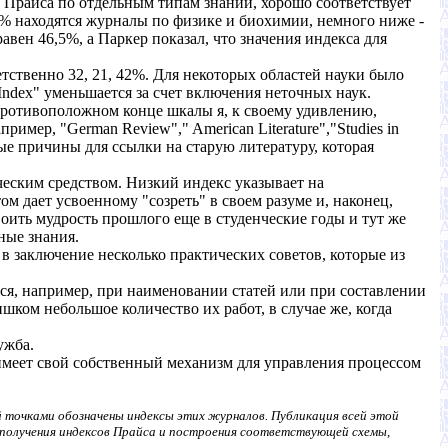
 Прайса по отдельным типам знаний, хорошо соответствует
% находятся журналы по физике и биохимии, немного ниже -
 равен 46,5%, а Паркер показал, что значения индекса для
ственно 32, 21, 42%. Для некоторых областей науки было
Index" уменьшается за счет включения неточных наук.
противоположном конце шкалы я, к своему удивлению,
мер, "German Review"," American Literature","Studies in
обые причины для ссылки на старую литературу, которая
ческим средством. Низкий индекс указывает на
м дает усвоенному "созреть" в своем разуме и, наконец,
воить мудрость прошлого еще в студенческие годы и тут же
ные знания.
 в заключение несколько практических советов, которые из
тся, например, при наименовании статей или при составлении
ишком небольшое количество их работ, в случае же, когда
ужба.
 имеет свой собственный механизм для управления процессом
 точками обозначены индексы этих журналов. Публикация всей этой
 получения индексов Прайса и построения соответствующей схемы,