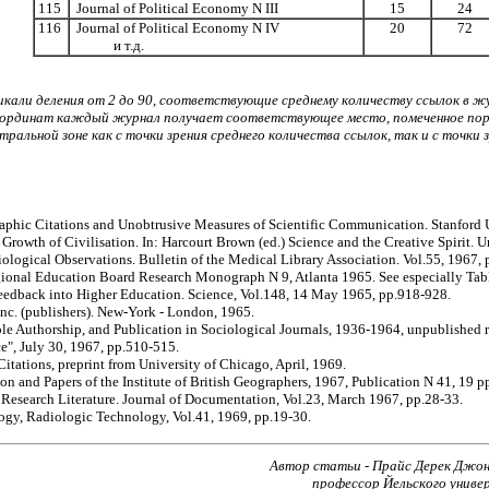
115
Journal of Political Economy N III
15
24
116
Journal of Political Economy N IV
20
72
и т.д.
кали деления от 2 до 90, соответствующие среднему количеству ссылок в жу
координат каждый журнал получает соответствующее место, помеченное поря
альной зоне как с точки зрения среднего количества ссылок, так и с точки 
raphic Citations and Unobtrusive Measures of Scientific Communication. Stanford 
owth of Civilisation. In: Harcourt Brown (ed.) Science and the Creative Spirit. Un
logical Observations. Bulletin of the Medical Library Association. Vol.55, 1967, 
onal Education Board Research Monograph N 9, Atlanta 1965. See especially Table
eedback into Higher Education. Science, Vol.148, 14 May 1965, pp.918-928.
c. (publishers). New-York - London, 1965.
e Authorship, and Publication in Sociological Journals, 1936-1964, unpublished r
ce", July 30, 1967, pp.510-515.
ations, preprint from University of Chicago, April, 1969.
 and Papers of the Institute of British Geographers, 1967, Publication N 41, 19 p
Research Literature. Journal of Documentation, Vol.23, March 1967, pp.28-33.
gy, Radiologic Technology, Vol.41, 1969, pp.19-30.
Автор статьи - Прайс Дерек Джон д
профессор Йельского универ