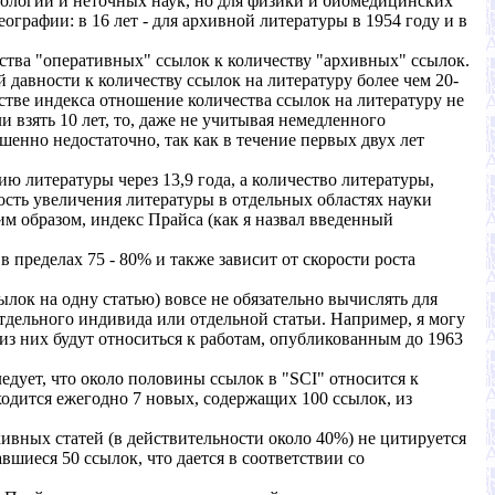
циологии и неточных наук, но для физики и биомедицинских
ографии: в 16 лет - для архивной литературы в 1954 году и в
ства "оперативных" ссылок к количеству "архивных" ссылок.
 давности к количеству ссылок на литературу более чем 20-
стве индекса отношение количества ссылок на литературу не
 взять 10 лет, то, даже не учитывая немедленного
шенно недостаточно, так как в течение первых двух лет
ю литературы через 13,9 года, а количество литературы,
рость увеличения литературы в отдельных областях науки
ким образом, индекс Прайса (как я назвал введенный
в пределах 75 - 80% и также зависит от скорости роста
ылок на одну статью) вовсе не обязательно вычислять для
отдельного индивида или отдельной статьи. Например, я могу
3 из них будут относиться к работам, опубликованным до 1963
едует, что около половины ссылок в "SCI" относится к
ходится ежегодно 7 новых, содержащих 100 ссылок, из
хивных статей (в действительности около 40%) не цитируется
вшиеся 50 ссылок, что дается в соответствии со