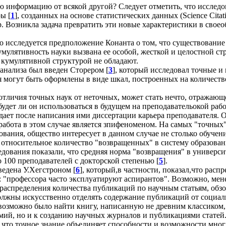
ую информацию от всякой другой? Следует отметить, что исслед
ы [
1
], созданных на основе статистических данных (Science Citat
р. Возникла задача превратить эти новые характеристики в свое
но исследуется предположение Конанта о том, что существовани
мулятивность науки вызвана ее особой, жесткой и целостной стр
 кумулятивной структурой не обладают.
анализа был введен Сторером [
3
], который исследовал точные и 
 могут быть оформлены в виде шкал, построенных на количестве
отличия точных наук от неточных, может стать нечто, отражающ
будет ли он использоваться в будущем на преподавательокой раб
т после написания ими диссертации карьера преподавателя. Об
 работа в этом случае является зпифеноменом. На самых "точных
ования, общество интересует в данном случае не столько обучен
кса относительное количество "возвращенных" в систему образов
едования показали, что средняя норма "возвращения" в универс
 100 преподавателей с докторской степенью [
5
].
едена У.Хегстроном [
6
], который,в частности, показал,что расп
 "профессора часто эксплуатируют аспирантов". Возможно, мен
аспределения количества публикаций по научным статьям, обзо
 должны искусственно отделять содержание публикаций от соци
евозможно было найти книгу, написанную не древним классиком
демий, но и к созданию научных журналов и публикациями стате
 что точное знание объединяет способности и возможности многи