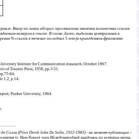
рнале. Внизу по линии абсцисс проставлены значения количества ссылок
дковым номером в списке. В схеме, далее, выделены центральная и
зрения % ссылок в течение лоследних 5 лет (в приведенном фрагменте
University Institute for Communication reasearch, October 1967.
iv.of Toronto Press, 1958, pp.3-51.
pp.75-84.
 1.2, p.14.
eport, Purdue University, 1964.
p.
е Солла (Price Derek John De Solla, 1922-1983) - на момент публикации -
ситета (г. Нью-Хевен), член Международной академии по истории науки.