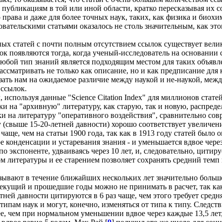
убликациям в той или иной области, кратко пересказывая их со
права и даже для более точных наук, таких, как физика и биохим
овательскими статьями оказалось не столь значительным, как эт
ых статей с почти полным отсутствием ссылок существует велик
лок появляются тогда, когда ученый-исследователь на основании
любой тип знаний является подходящим местом для таких объявле
ссматривать не только как описание, но и как предписание для
казать нам на ожидаемое различие между наукой и не-наукой, ме
 ссылок.
л, используя данные "Science Citation Index" для миллионов стат
ки на "архивную" литературу, как старую, так и новую, распр
лки на литературу "оперативного воздействия", сравнительно со
 (свыше 15-20-летней давности) хорошо соответствует увеличен
а чаще, чем на статьи 1900 года, так как в 1913 году статей было
 конденсации и устаревания знания - и уменьшается вдвое через к
о экспоненте, удваиваясь через 10 лет, и, следовательно, цитир
ом литературы и ее старением позволяет сохранять средний темп 
зывают в течение ближайших нескольких лет значительно больше
текущий и прошедшие годы можно не принимать в расчет, так ка
ей давности цитируются в 6 раз чаще, чем этого требует средняя 
ипам наук и могут, конечно, изменяться от типа к типу. Следств
ее, чем при нормальном уменьшении вдвое через каждые 13,5 лет