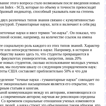
ование этого вопроса стало возможным после введения новых
ion Index - SCI), которые по объему и точности превосходят
образный индикатор, способный указывать нам на степень
е двух различных типов знания связано с кумулятивностью
уктурой. Гуманитарные науки, хотя и включают в себя ряд
неточные науки и ввел термин "не-наука". Он показал, что
нной основе, например, на количестве ссылок на имена
ее социальную роль каждого из этих типов знаний. Характер
оте или непосредственно в науке. Например, в истории и
ществу важно здесь то, что студенты превращаются в
" факультетах университетов, напротив, лишь 20%
ие новых студентов, сколько использование молодых ученых
ания, мы получим шкалу со следующим упорядочением наук:
итеты США составляет приблизительно 50% и что для
ределение "точные науки - гуманитарные науки" совпадает по
ее эмоционально насыщенным является его открытие, что
рным статьям и книгам.
альной коммуникации между их авторами, изменяющихся со
, а современным автором; научная же революция середины
й. Со временем социальные отношения ученых изменяются
х людей, а наука строит это объединение таким образом, что