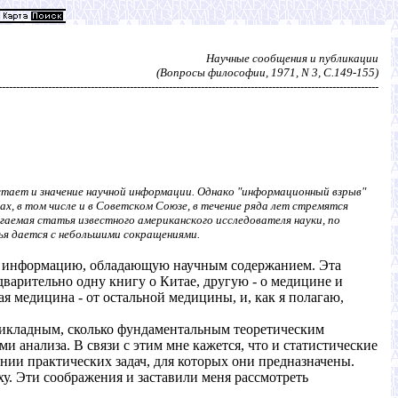
Научные сообщения и публикации
(Вопросы философии, 1971, N 3, С.149-155)
-----------------------------------------------------------------------------------------------------------
стает и значение научной информации. Однако "информационный взрыв"
, в том числе и в Советском Союзе, в течение ряда лет стремятся
гаемая статья известного американского исследователя науки, по
ья дается с небольшими сокращениями.
лько информацию, обладающую научным содержанием. Эта
дварительно одну книгу о Китае, другую - о медицине и
я медицина - от остальной медицины, и, как я полагаю,
прикладным, сколько фундаментальным теоретическим
анализа. В связи с этим мне кажется, что и статистические
нии практических задач, для которых они предназначены.
ху. Эти соображения и заставили меня рассмотреть