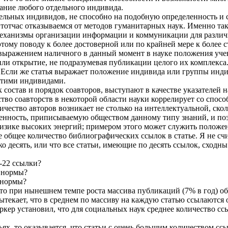
нание любого отдельного индивида.
ельных индивидов, не способно на подобную определенность и с
тотчас отказываемся от методов гуманитарных наук. Именно так
механизмы организации информации и коммуникации для различ
тому поводу к более достоверной или по крайней мере к более
о выражением наличного в данный момент в науке положения уч
ли открытие, не подразумевая публикации целого их комплекса. 
 Если же статья выражает положение индивида или группы индив
этими индивидами.
состав и порядок соавторов, выступают в качестве указателей 
тво соавторств в некоторой области науки коррелирует со спос
ичество авторов возникает не столько на интеллектуальной, скол
 ценность, приписываемую обществом данному типу знаний, и п
 физике высоких энергий; примером этого может служить положе
 общее количество библиографических ссылок в статье. Я не сч
ко десять, или что все статьи, имеющие по десять ссылок, сходн
0-22 ссылки?
й нормы?
й нормы?
 что при нынешнем темпе роста массива публикаций (7% в год) о
текает, что в среднем по массиву на каждую статью ссылаются о
ер установил, что для социальных наук среднее количество ссыло
тьях, то оказывается, что статьи с очень большим количеством с