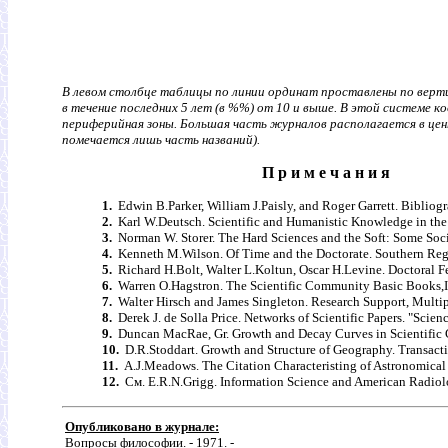
В левом столбце таблицы по линии ординат проставлены по верти
в течение последних 5 лет (в %%) от 10 и выше. В этой системе 
периферийная зоны. Большая часть журналов располагается в центр
помечается лишь часть названий).
П р и м е ч а н и я
1.
Edwin B.Parker, William J.Paisly, and Roger Garrett. Bibliog
2.
Karl W.Deutsch. Scientific and Humanistic Knowledge in the Gr
3.
Norman W. Storer. The Hard Sciences and the Soft: Some Socio
4.
Kenneth M.Wilson. Of Time and the Doctorate. Southern Regi
5.
Richard H.Bolt, Walter L.Koltun, Oscar H.Levine. Doctoral F
6.
Warren O.Hagstron. The Scientific Community Basic Books,In
7.
Walter Hirsch and James Singleton. Research Support, Multipl
8.
Derek J. de Solla Price. Networks of Scientific Papers. "Scien
9.
Duncan MacRae, Gr. Growth and Decay Curves in Scientific Cit
10.
D.R.Stoddart. Growth and Structure of Geography. Transaction
11.
A.J.Meadows. The Citation Characteristing of Astronomical 
12.
См. E.R.N.Grigg. Information Science and American Radiolo
Опубликовано в журнале:
Вопросы философии. - 1971. -