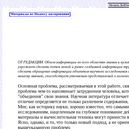
ОТ РЕДАКЦИИ. Объем информации во всех областях знания и культ
угрожает сделать поток новой и ранее созданной информации труд
сделать обращение информации объектом научного исследования с
нашему мнению, способствует уточнению представлений о количе
Основная проблема, рассматриваемая в этой работе, с
проблема чем-то напоминает затруднения человека, кот
"объединив" свои знания. Научная литература отличает
отличие определяется не только различием содержания,
Мне, как историку науки, хорошо известно, что самым
исследованиям, нацеленным на глубокое понимание дей
материалы и вычислительная техника могут принести в
Ясно, однако, и то, что только новый подход, а не ори
вышеуказанную проблему.