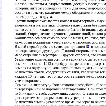
к обзорным статьям, открывающим доступ к последним п
истории, литературоведения, так и для международного 
состоит в том, что различие между обзорными и исслед
переходят друг в друга.
Третий вопрос оказывается более плодотворным - научн
экономика и математика. Обычно такие статьи без ссы
нечто есть или каким оно должно быть. По-видимому, 
знаний. Определение научности, данное мной, можно ра
Количество ссылок само по себе не может, конечно, у
некоторый показатель качественного строения системы
В моей первой работе о сетях цитирования [
8
] я показа
перекрывающие друг друга. С одной стороны, это ссыл
мере старения литературы. С другой стороны, это ссы
Увеличение количества ссылок на архивную литературу
ссылки на статьи 1913 года будут встречаться в два раз
ссылок на одну опубликованную статью падает - по мере
количество статей, содержащих ссылки, увеличивается п
каждые 10 лет, так что только соответствие между рост
уже говорилось.
Ссылки на литературу "оперативного воздействия" ока
литературы или ее нормальное устаревание. При этом 
публикации статей, содержащих ссылки. Статьи двухлетн
раза, причем эти цифры являются усреднением по всем т
количество ссылок убывает со временем гораздо быстр