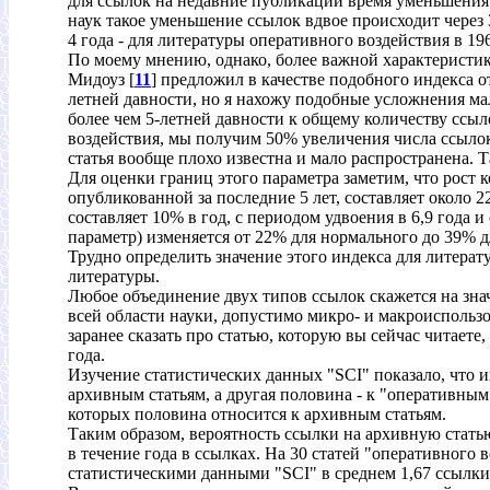
для ссылок на недавние публикации время уменьшения 
наук такое уменьшение ссылок вдвое происходит через 3
4 года - для литературы оперативного воздействия в 196
По моему мнению, однако, более важной характеристик
Мидоуз [
11
] предложил в качестве подобного индекса о
летней давности, но я нахожу подобные усложнения ма
более чем 5-летней давности к общему количеству ссыл
воздействия, мы получим 50% увеличения числа ссылок 
статья вообще плохо известна и мало распространена. 
Для оценки границ этого параметра заметим, что рост 
опубликованной за последние 5 лет, составляет около 
составляет 10% в год, с периодом удвоения в 6,9 года 
параметр) изменяется от 22% для нормального до 39% д
Трудно определить значение этого индекса для литерату
литературы.
Любое объединение двух типов ссылок скажется на знач
всей области науки, допустимо микро- и макроиспользо
заранее сказать про статью, которую вы сейчас читаете
года.
Изучение статистических данных "SCI" показало, что и
архивным статьям, а другая половина - к "оперативным
которых половина относится к архивным статьям.
Таким образом, вероятность ссылки на архивную статью
в течение года в ссылках. На 30 статей "оперативного 
статистическими данными "SCI" в среднем 1,67 ссылки