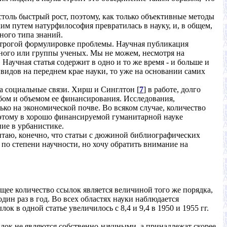
толь быстрый рост, поэтому, как только объективные методы
им путем натурфилософия превратилась в науку, и, в общем,
ного типа знаний.
 строгой формулировке проблемы. Научная публикация
еного или группы ученых. Мы не можем, несмотря на
Научная статья содержит в одно и то же время - и больше и
идов на переднем крае науки, то уже на основании самих
на социальные связи. Хирш и Синглтон [
7
] в работе, долго
обом и объемом ее финансирования. Исследования,
ько на экономической почве. Во всяком случае, количество
оэтому в хорошо финансируемой гуманитарной науке
ние в урбанистике.
итаю, конечно, что статьи с дюжиной библиографических
ы по степени научности, но хочу обратить внимание на
бщее количество ссылок является величиной того же порядка,
дин раз в год. Во всех областях науки наблюдается
к в одной статье увеличилось с 8,4 и 9,4 в 1950 и 1955 гг.
сылок не являются собственно-научными, а принадлежат скорее