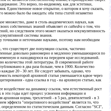
держание. Это верно, по-видимому, как для эстетики,
ия. Единственное новое открытие, о котором я хочу сказать,
ого можно было бы ожидать: оба типа статей незаметно
ое множество, даже в столь академических науках, как
 своих собственных знаний объявляет
ex cathedra
о том, что
ний, но следствием этого может оказаться некумулятивность
 кумулятивной системы знания.
жду точными и неточными науками, поэтому нам необходим
ей, что существует две популяции ссылок, частично
еделенные довольно равномерно и медленно уменьшающиеся по
временную и находящуюся на переднем крае исследований.
ию количества этой литературы. В современной работе
 опубликовано в два раза больше, чем в 1900. Количество
аждые 20 - 30 лет. Не следует забывать, однако, что
уемость некоторой архивной статьи уменьшается вдвое через
цитирования - одна ссылка в год - на архивную статью, как
е воздействие на динамику ссылок, чем естественный рост
к в эти годы идет процесс усвоения информации и
архивная норма, трехлетней - в 5 раз, девятилетней - в 3
ием эффекта "оперативного воздействия" является то, что
, определенном по статистическим данным. Согласно "SCI",