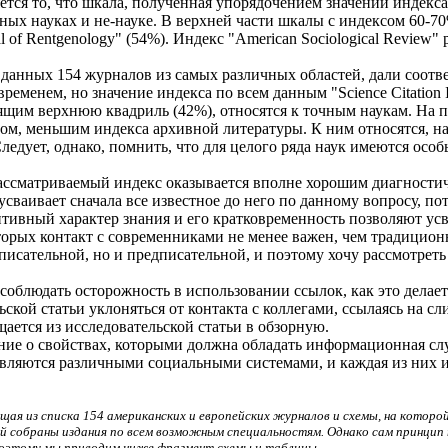
ся то, что шкала, полученная упорядочением значений индекса
ых науках и не-науке. В верхней части шкалы с индексом 60-70
al of Rentgenology" (54%). Индекс "American Sociological Review"
анных 154 журналов из самых различных областей, дали соответ
ременем, но значение индекса по всем данным "Science Citation 
дящим верхнюю квадриль (42%), относятся к точным наукам. На 
м, меньшим индекса архивной литературы. К ним относятся, напри
. Следует, однако, помнить, что для целого ряда наук имеются ос
рассматриваемый индекс оказывается вполне хорошим диагности
ваивает сначала все известное до него по данному вопросу, пото
итивный характер знания и его кратковременность позволяют ус
торых контакт с современниками не менее важен, чем традицион
описательной, но и предписательной, и поэтому хочу рассмотреть
соблюдать осторожность в использовании ссылок, как это делае
ьской статьи уклоняться от контакта с коллегами, ссылаясь на сл
ается из исследовательской статьи в обзорную.
ние о свойствах, которыми должна обладать информационная сл
а являются различными социальными системами, и каждая из них
 из списка 154 американских и европейских журналов и схемы, на которой
ей собраны издания по всем возможным специальностям. Однако сам принцип
 Поэтому мы приводим ниже фрагмент схемы и таблицы.