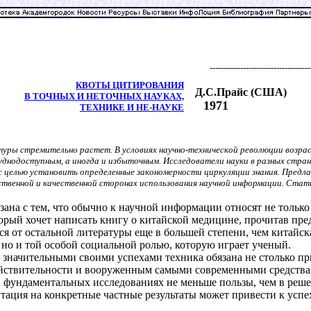
------------------------------------
КВОТЫ ЦИТИРОВАНИЯ
Д.С.Прайс (США)
В ТОЧНЫХ И НЕТОЧНЫХ НАУКАХ,
1971
ТЕХНИКЕ И НЕ-НАУКЕ
уры стремительно растет. В условиях научно-технической революции возра
нодоступным, а иногда и избыточным. Исследователи науки в разных странах
 целью установить определенные закономерности циркуляции знания. Предла
ственной и качественной сторонах использования научной информации. Стат
вязана с тем, что обычно к научной информации относят не то
орый хочет написать книгу о китайской медицине, прочитав пре
ся от остальной литературы еще в большей степени, чем китайска
 но и той особой социальной ролью, которую играет ученый.
и значительными своими успехами техника обязана не столько 
ствительности и вооруженным самыми современными средствами 
 фундаментальных исследованиях не меньше пользы, чем в реше
ентация на конкретные частные результаты может привести к успе