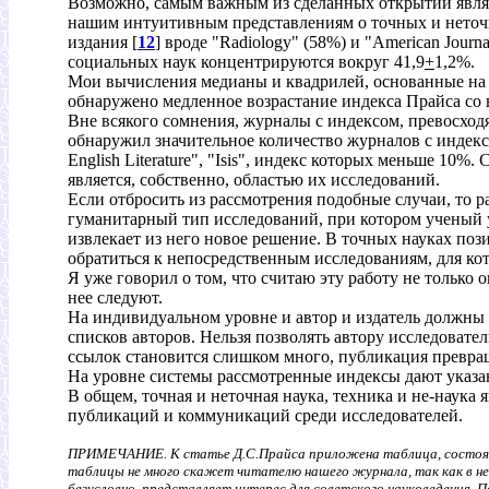
Возможно, самым важным из сделанных открытий являет
нашим интуитивным представлениям о точных и неточн
издания [
12
] вроде "Radiology" (58%) и "American Journ
социальных наук концентрируются вокруг 41,9
+
1,2%.
Мои вычисления медианы и квадрилей, основанные на д
обнаружено медленное возрастание индекса Прайса со в
Вне всякого сомнения, журналы с индексом, превосхо
обнаружил значительное количество журналов с индексо
English Literature", "Isis", индекс которых меньше 10%
является, собственно, областью их исследований.
Если отбросить из рассмотрения подобные случаи, то 
гуманитарный тип исследований, при котором ученый ус
извлекает из него новое решение. В точных науках поз
обратиться к непосредственным исследованиям, для ко
Я уже говорил о том, что считаю эту работу не только 
нее следуют.
На индивидуальном уровне и автор и издатель должны 
списков авторов. Нельзя позволять автору исследовател
ссылок становится слишком много, публикация превращ
На уровне системы рассмотренные индексы дают указа
В общем, точная и неточная наука, техника и не-наук
публикаций и коммуникаций среди исследователей.
ПРИМЕЧАНИЕ. К статье Д.С.Прайса приложена таблица, состоящая
таблицы не много скажет читателю нашего журнала, так как в н
безусловно, представляет интерес для советского науковедения.