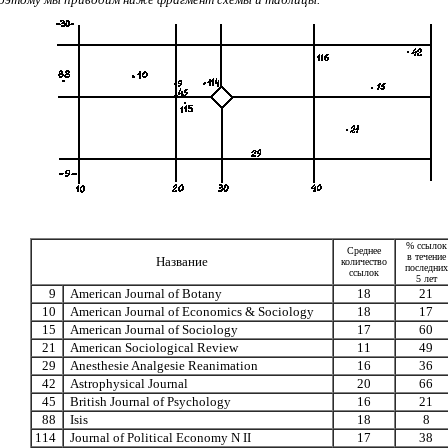
% ссылок
Среднее
в течение
Название
количество
последних
ссылок
5 лет
9
American Journal of Botany
18
21
10
American Journal of Economics & Sociology
18
17
15
American Journal of Sociology
17
60
21
American Sociological Review
11
49
29
Anesthesie Analgesie Reanimation
16
36
42
Astrophysical Journal
20
66
45
British Journal of Psychology
16
21
88
Isis
18
8
114
Journal of Political Economy N II
17
38