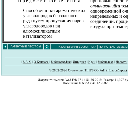
П р е д м е т и з о б р е т е н и я
при повышенной т
отличающийся
тем
Способ очистки ароматических
одновременной оч
углеводородов бензольного
непредельных и с
ряда путем пропускания паров
соединений, проце
углеводородов над
воздуха при темпе
алюмосиликатным
катализатором
|
ПАТЕНТНЫЕ РЕСУРСЫ
ИЗОБРЕТЕНИЯ В.А.КОПТЮГА
ПОЛНОТЕКСТОВЫЕ М
[
В.А.К.
|
О Коптюге
|
Библиография
|
Интернет
|
Идеи
|
Библиотека
|
Новости
© 2002-2026 Отделение ГПНТБ СО РАН (Новосибирск)
Документ изменен: Wed Feb 27 14:51:26 2019. Размер: 11,997 by
Посещение N 6333 с 31.12.2002