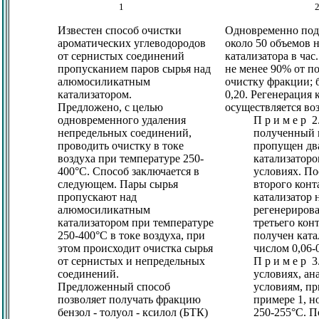
1
Известен способ очистки
Одновременно пода
ароматических углеводородов
около 50 объемов н
от сернистых соединений
катализатора в час
пропусканием паров сырья над
не менее 90% от п
алюмосиликатным
очистку фракции; 
катализатором.
0,20. Регенерация 
Предложено, с целью
осуществляется во
одновременного удаления
П р и м е р 2
непредельных соединений,
полученный в
проводить очистку в токе
пропущен два
воздуха при температуре 250-
катализаторо
400°С. Способ заключается в
условиях. По
следующем. Пары сырья
второго конт
пропускают над
катализатор 
алюмосиликатным
регенерирова
катализатором при температуре
третьего кон
250-400°С в токе воздуха, при
получен ката
этом происходит очистка сырья
числом 0,06-0
от сернистых и непредельных
П р и м е р 
соединений.
условиях, а
Предложенный способ
условиям, п
позволяет получать фракцию
примере 1, н
бензол - толуол - ксилол (БТК)
250-255°С. П