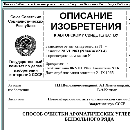
|
|
ОПИСАНИЕ
Союз Советских
|
|
Социалистических
|
|
ИЗОБРЕТЕНИЯ
Республик
|
|
|
|
К АВТОРСКОМУ СВИДЕТЕЛЬСТВУ
|
|
|
|
Зависимое от авт. свидетельства N -
|
|
Заявлено
28.VI.1963 (N 844343/23-4)
|
|
с присоединением заявки N -
|
|
Государственный
Приоритет -
|
|
комитет по делам
Опубликовано
06.VI1I.1965.
Бюллетень N
16
|
|
изобретений
Дата опубликования описания 21.IX.1965
и открытий СССР
|
|
Авторы
Н.Н.Ворожцов-младший; А.Г.Хмельницкий, 
изобретения
В.А.Коптюг
Заявитель
Новосибирский институт органической химии С
Академии наук СССР
СПОСОБ ОЧИСТКИ АРОМАТИЧЕСКИХ УГЛЕ
БЕНЗОЛЬНОГО РЯДА