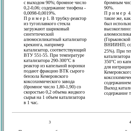
с выходом 90%; бромное число
бромным чис
0,2-0,06; содержание тиофена -
90%.
0,0098-0,0019%.
П р и м е р 
П р и м е р 1. В трубку-реактор
такие же, как
из тугоплавкого стекла
был использ
загружают шариковый
высокоглино
синтетический
алюмосилика
алюмосиликатный катализатор
(Горьковской
крекинга, например
ВНИИНП; со
катализатор, соответствующий
25%). При те
ВТУ 551-55. При температуре
катализатора 
катализатора 290-300°С в
350°С из кап
реактор из капельной воронки
для нитрации
подают фракцию ВТК сырого
Кемеровског
бензола Кемеровского
коксохимичес
коксохимического завода
содержанием
(бромное число 1,80-1,90) со
Выход катали
скоростью 0,2 объема жидкого
содержание т
сырья на 1 объем катализатора
в 1 час.
3