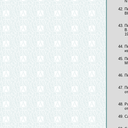
N 
П
В
П
В
1
П
из
П
М
П
П
о
Р
о
С