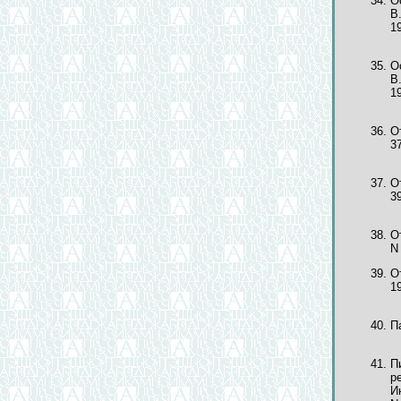
О
В
1
О
В
1
О
3
О
3
О
N 
О
19
П
П
р
И