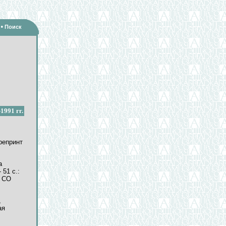
•
Поиск
1991 гг.
Препринт
а
 51 с.:
и СО
,
ая