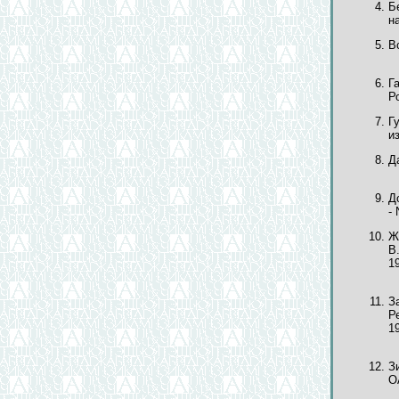
Б
н
В
Г
Р
Г
из
Д
Д
- 
Ж
В
1
З
Р
1
З
О