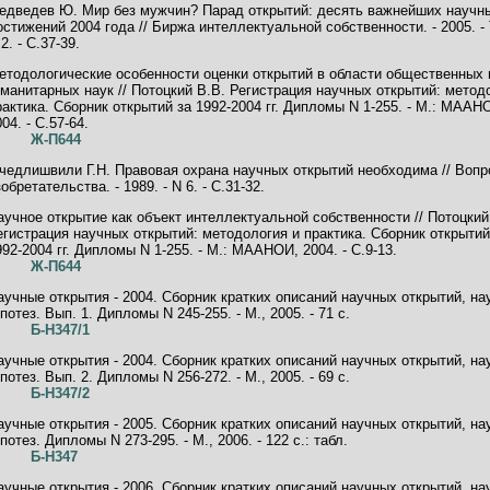
едведев Ю. Мир без мужчин? Парад открытий: десять важнейших научн
остижений 2004 года // Биржа интеллектуальной собственности. - 2005. - Т
2. - C.37-39.
етодологические особенности оценки открытий в области общественных 
уманитарных наук // Потоцкий В.В. Регистрация научных открытий: метод
рактика. Сборник открытий за 1992-2004 гг. Дипломы N 1-255. - М.: МААН
04. - C.57-64.
Ж-П644
чедлишвили Г.Н. Правовая охрана научных открытий необходима // Воп
обретательства. - 1989. - N 6. - C.31-32.
аучное открытие как объект интеллектуальной собственности // Потоцкий
егистрация научных открытий: методология и практика. Сборник открытий
992-2004 гг. Дипломы N 1-255. - М.: МААНОИ, 2004. - C.9-13.
Ж-П644
аучные открытия - 2004. Сборник кратких описаний научных открытий, н
ипотез. Вып. 1. Дипломы N 245-255. - М., 2005. - 71 с.
Б-Н347/1
аучные открытия - 2004. Сборник кратких описаний научных открытий, н
ипотез. Вып. 2. Дипломы N 256-272. - М., 2005. - 69 с.
Б-Н347/2
аучные открытия - 2005. Сборник кратких описаний научных открытий, н
потез. Дипломы N 273-295. - М., 2006. - 122 с.: табл.
Б-Н347
аучные открытия - 2006. Сборник кратких описаний научных открытий, н