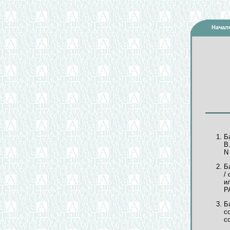
Начал
Б
В
N
Б
/
и
Р
Б
с
со