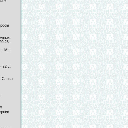
й //
просы
аучных
20-23.
 - М.:
 72 с.
: Слово:
ы
//
орник