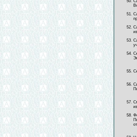
С
В
С
п
С
из
С
у
С
Эк
С
С
П
С
из
Ф
П
о