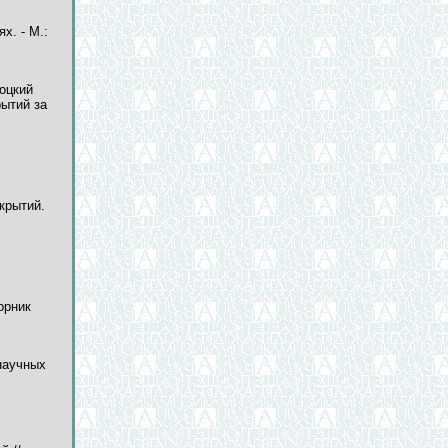
х. - М.:
тоцкий
рытий за
крытий.
орник
научных