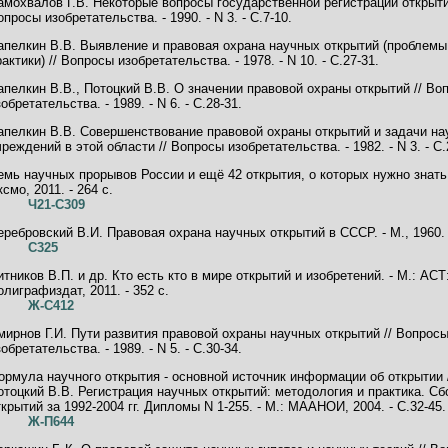
амохвалов Г.В. Некоторые вопросы государственной регистрации открыти
опросы изобретательства. - 1990. - N 3. - C.7-10.
апелкин В.В. Выявление и правовая охрана научных открытий (проблемы
рактики) // Вопросы изобретательства. - 1978. - N 10. - C.27-31.
апелкин В.В., Потоцкий В.В. О значении правовой охраны открытий // Во
обретательства. - 1989. - N 6. - C.28-31.
апелкин В.В. Совершенствование правовой охраны открытий и задачи н
чреждений в этой области // Вопросы изобретательства. - 1982. - N 3. - C.
емь научных прорывов России и ещё 42 открытия, о которых нужно знать.
смо, 2011. - 264 с.
Ч21-С309
еребровский В.И. Правовая охрана научных открытий в СССР. - М., 1960. -
С325
итников В.П. и др. Кто есть кто в мире открытий и изобретений. - М.: АСТ
олиграфиздат, 2011. - 352 с.
Ж-С412
мирнов Г.И. Пути развития правовой охраны научных открытий // Вопрос
обретательства. - 1989. - N 5. - C.30-34.
ормула научного открытия - основной источник информации об открытии 
отоцкий В.В. Регистрация научных открытий: методология и практика. Сб
ткрытий за 1992-2004 гг. Дипломы N 1-255. - М.: МААНОИ, 2004. - C.32-45.
Ж-П644