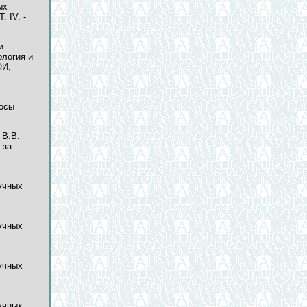
ых
. IV. -
и
ология и
ОИ,
росы
 В.В.
 за
аучных
аучных
аучных
аучных