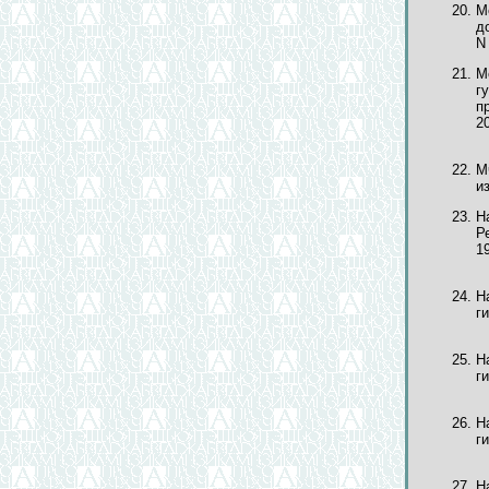
М
д
N 
М
г
п
20
М
из
Н
Р
1
Н
г
Н
г
Н
ги
Н