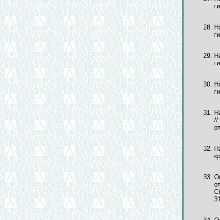
г
Н
г
Н
г
Н
г
Н
/
о
Н
кр
О
о
С
3