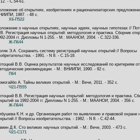
12. - C.54-61.
оложение об открытиях, изобретениях и рационализаторских предложения
НИИПИ, 1987. - 48 с.
Х6-П522
оложение о научных открытиях, научных идеях, научных гипотезах // По
.В. Регистрация научных открытий: методология и практика. Сборник отк
992-2004 гг. Дипломы N 1-255. - М.: МААНОИ, 2004. - C.322-336.
Ж-П644
оляк Э.А. Сохранить систему регистраций научных открытий // Вопросы
обретательства. - 1991. - N 8. - C.15-18.
отоцкий В.В. Оценка результатов научных исследований по критериям от
етодические рекомендации. - М.: ВНИИПИ, 1990. - 92 с.
П64
омогайбо А. Тайны великих открытий. - М.: Вече, 2011. - 352 с.
Ч21-П555
отоцкий В.В. Регистрация научных открытий: методология и практика. Сб
ткрытий за 1992-2004 гг. Дипломы N 1-255. - М.: МААНОИ, 2004. - 356 с.
Ж-П644
ябушева К.Н. и др. Организация работ по выявлению и правовой охране 
ткрытий // Вопросы изобретательства. - 1982. - N 8. - C.42-44.
амин Д.К. Сто великих научных открытий. - М.: Вече, 2003. - 473 с.
Ч21-С171