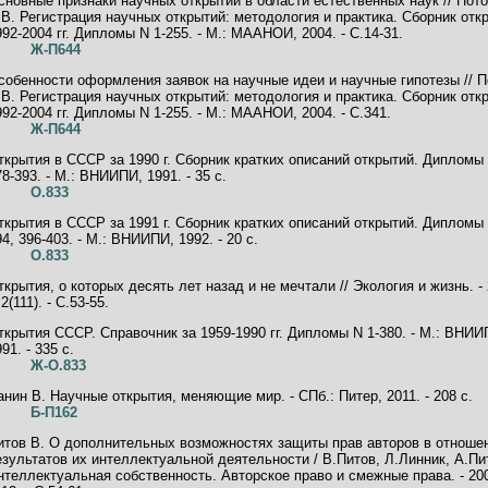
сновные признаки научных открытий в области естественных наук // Пот
.В. Регистрация научных открытий: методология и практика. Сборник отк
992-2004 гг. Дипломы N 1-255. - М.: МААНОИ, 2004. - C.14-31.
Ж-П644
собенности оформления заявок на научные идеи и научные гипотезы // П
.В. Регистрация научных открытий: методология и практика. Сборник отк
992-2004 гг. Дипломы N 1-255. - М.: МААНОИ, 2004. - C.341.
Ж-П644
ткрытия в СССР за 1990 г. Сборник кратких описаний открытий. Дипло
78-393. - М.: ВНИИПИ, 1991. - 35 с.
О.833
ткрытия в СССР за 1991 г. Сборник кратких описаний открытий. Дипло
94, 396-403. - М.: ВНИИПИ, 1992. - 20 с.
О.833
ткрытия, о которых десять лет назад и не мечтали // Экология и жизнь. - 
2(111). - C.53-55.
ткрытия СССР. Справочник за 1959-1990 гг. Дипломы N 1-380. - М.: ВНИИ
91. - 335 с.
Ж-О.833
анин В. Научные открытия, меняющие мир. - СПб.: Питер, 2011. - 208 с.
Б-П162
итов В. О дополнительных возможностях защиты прав авторов в отноше
езультатов их интеллектуальной деятельности / В.Питов, Л.Линник, А.Пит
нтеллектуальная собственность. Авторское право и смежные права. - 200