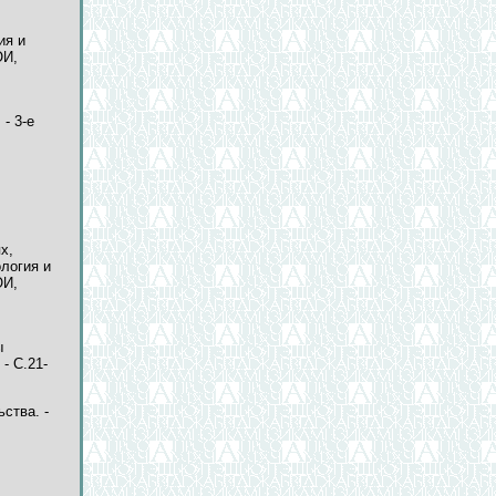
ия и
ОИ,
- 3-е
х,
ология и
ОИ,
ы
- C.21-
ства. -