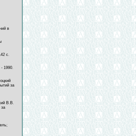
ний в
ы
42 с.
- 1990.
тоцкий
рытий за
ий В.В.
 за
ель;