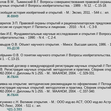
елов В.М., Тыминский В.Г. Вопросы совершенствования правовой охраны
аучных открытий // Вопросы изобретательства. - 1989. - N 12. - C.15-18.
сеобщая история изобретений и открытий. - М.: Эксмо, 2011. - 544 с.: ил.
Ж-В849
аврилов Э.П. Правовой охраны открытий и рационализаторских предложе
оссии не существует // Патенты и лицензии. - 2010. - N 4. - C.3-9.
убин И.Е. Фундаментальные научные исследования и открытия // Вопрос
обретательства. - 1990. - N 4. - C.2-4.
авыдов О.В. Объект научного открытия. - Минск: Высшая школа, 1986. - 1
Х6-Д138
обрынин О.В. О понятии научного открытия // Вопросы изобретательства. 
N 1. - C.13-15.
еневский договор о международной регистрации научных открытий // По
.В. Регистрация научных открытий: методология и практика. Сборник отк
992-2004 гг. Дипломы N 1-255. - М.: МААНОИ, 2004. - C.329-331.
Ж-П644
аявка на открытие: методические рекомендации по оформлению // Потоцк
егистрация научных открытий: методология и практика. Сборник открытий
992-2004 гг. Дипломы N 1-255. - М.: МААНОИ, 2004. - C.337-340.
Ж-П644
игуненко с.Н. Великие открытия. - М.: ООО изд-во АСТ; ООО изд-во Астр
АО Люкс, 2004. - 511 с.: ил.
Ч21-З.593