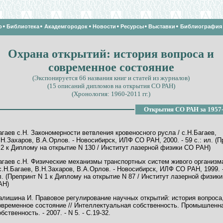
•
•
•
•
•
•
о
Библиотека
Академгородок
Новости
Ресурсы
Выставки
Библиография
Охрана открытий: история вопроса и
современное состояние
(Экспонируется 66 названия книг и статей из журналов)
(15 описаний дипломов на открытия СО РАН)
(Хронология: 1960-2011 гг.)
Открытия СО РАН за 1957-
агаев с.Н. Закономерности ветвления кровеносного русла / с.Н.Багаев,
.Н.Захаров, В.А.Орлов. - Новосибирск, ИЛФ СО РАН, 2000. - 59 с.: ил. (
 2 к Диплому на открытие N 130 / Институт лазерной физики СО РАН)
агаев с.Н. Физические механизмы транспортных систем живого организм
 с.Н.Багаев, В.Н.Захаров, В.А.Орлов. - Новосибирск, ИЛФ СО РАН, 1999. -
л. (Препринт N 1 к Диплому на открытие N 87 / Институт лазерной физик
АН)
алишина И. Правовое регулирование научных открытий: история вопроса
овременное состояние // Интеллектуальная собственность. Промышленн
бственность. - 2007. - N 5. - C.19-32.