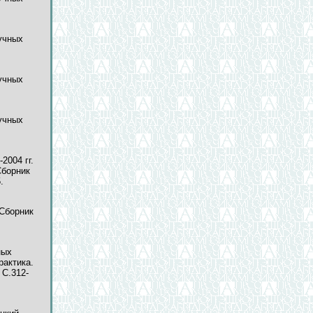
аучных
аучных
аучных
2004 гг.
Сборник
.
 Сборник
ных
рактика.
 C.312-