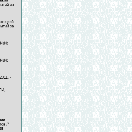
оцкий
рытий за
отоцкий
рытий за
мы №№
мы №№
2011. -
ПИ,
нии
ов //
9. -