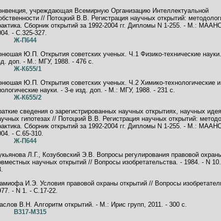
онвенция, учреждающая Всемирную Организацию Интеллектуальной
обственности // Потоцкий В.В. Регистрация научных открытий: методолог
рактика. Сборник открытий за 1992-2004 гг. Дипломы N 1-255. - М.: МААН
04. - C.325-327.
Ж-П644
онюшая Ю.П. Открытия советских ученых. Ч.1 Физико-технические науки. 
д. доп. - М.: МГУ, 1988. - 476 с.
Ж-К655/1
онюшая Ю.П. Открытия советских ученых. Ч.2 Химико-технологические и
ологические науки. - 3-е изд. доп. - М.: МГУ, 1988. - 231 с.
Ж-К655/2
раткие сведения о зарегистрированных научных открытиях, научных идея
аучных гипотезах // Потоцкий В.В. Регистрация научных открытий: метод
рактика. Сборник открытий за 1992-2004 гг. Дипломы N 1-255. - М.: МААН
04. - C.65-310.
Ж-П644
укьянова Л.Г., Козубовский Э.В. Вопросы регулирования правовой охран
овместных научных открытий // Вопросы изобретательства. - 1984. - N 10. 
.
амиофа И.Э. Условия правовой охраны открытий // Вопросы изобретатель
77. - N 1. - C.17-22.
аслов В.Н. Алгоритм открытий. - М.: Ирис групп, 2011. - 300 с.
В317-М315