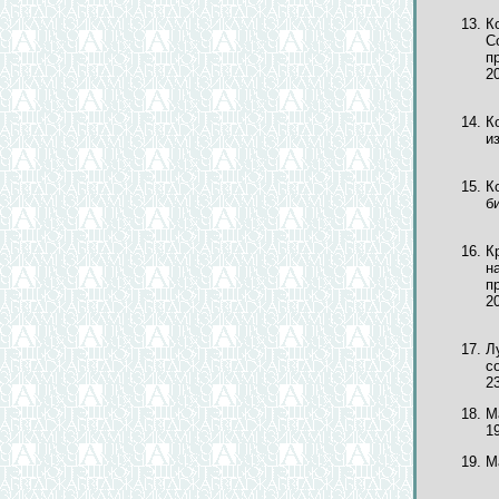
К
С
п
20
К
из
К
би
К
н
п
20
Л
с
23
М
19
М