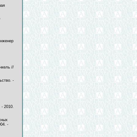
ная
е
Инженер
кель //
ьство. -
 - 2010.
жных
04. -