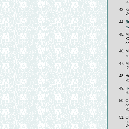
ра
К
Из
Л
и
М
Ю
со
М
и 
М
-2
Н
И
Н
Н.
О
о
Из
О
о
Из