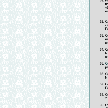
Р
п
«
и
С
с
Па
С
и
со
С
N
а
С
р
С
N 
С
Па
С
2
С