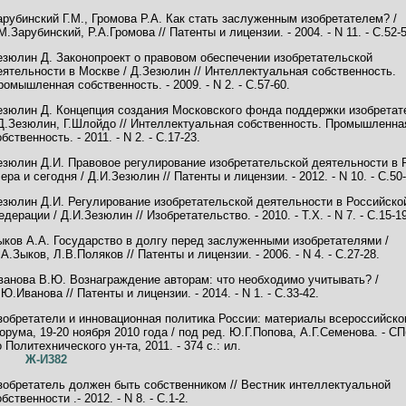
арубинский Г.М., Громова Р.А. Как стать заслуженным изобретателем? /
.М.Зарубинский, Р.А.Громова // Патенты и лицензии. - 2004. - N 11. - С.52-5
езюлин Д. Законопроект о правовом обеспечении изобретательской
еятельности в Москве / Д.Зезюлин // Интеллектуальная собственность.
ромышленная собственность. - 2009. - N 2. - С.57-60.
езюлин Д. Концепция создания Московского фонда поддержки изобретат
 Д.Зезюлин, Г.Шлойдо // Интеллектуальная собственность. Промышленна
бственность. - 2011. - N 2. - С.17-23.
езюлин Д.И. Правовое регулирование изобретательской деятельности в 
чера и сегодня / Д.И.Зезюлин // Патенты и лицензии. - 2012. - N 10. - С.50-
езюлин Д.И. Регулирование изобретательской деятельности в Российско
едерации / Д.И.Зезюлин // Изобретательство. - 2010. - Т.X. - N 7. - С.15-19
ыков А.А. Государство в долгу перед заслуженными изобретателями /
.А.Зыков, Л.В.Поляков // Патенты и лицензии. - 2006. - N 4. - С.27-28.
ванова В.Ю. Вознаграждение авторам: что необходимо учитывать? /
.Ю.Иванова // Патенты и лицензии. - 2014. - N 1. - С.33-42.
зобретатели и инновационная политика России: материалы всероссийско
орума, 19-20 ноября 2010 года / под ред. Ю.Г.Попова, А.Г.Семенова. - СП
о Политехнического ун-та, 2011. - 374 с.: ил.
Ж-И382
зобретатель должен быть собственником // Вестник интеллектуальной
бственности .- 2012. - N 8. - С.1-2.