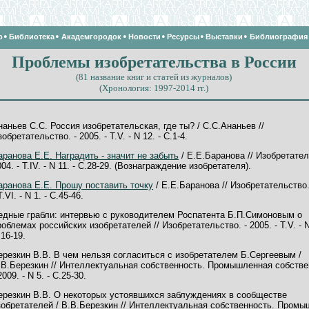
•
•
•
•
•
•
о
Библиотека
Академгородок
Новости
Ресурсы
Выставки
Библиография
Проблемы изобретательства в России
(81 название книг и статей из журналов)
(Хронология: 1997-2014 гг.)
наньев С.С. Россия изобретательская, где ты? / С.С.Ананьев //
обретательство. - 2005. - Т.V. - N 12. - С.1-4.
аранова Е.Е. Наградить - значит не забыть
/ Е.Е.Баранова // Изобретател
04. - Т.IV. - N 11. - С.28-29. (Вознаграждение изобретателя).
аранова Е.Е. Прошу поставить точку
/ Е.Е.Баранова // Изобретательство.
Т.VI. - N 1. - С.45-46.
едные грабли: интервью с руководителем Роспатента Б.П.Симоновым о
роблемах российских изобретателей // Изобретательство. - 2005. - Т.V. - N
.16-19.
ерезкин В.В. В чем нельзя согласиться с изобретателем Б.Сергеевым /
.В.Березкин // Интеллектуальная собственность. Промышленная собстве
2009. - N 5. - С.25-30.
ерезкин В.В. О некоторых устоявшихся заблуждениях в сообществе
зобретателей / В.В.Березкин // Интеллектуальная собственность. Пром