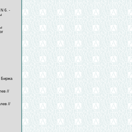
N 6. -
ы
лы
ог
/ Биржа
лев //
лев //