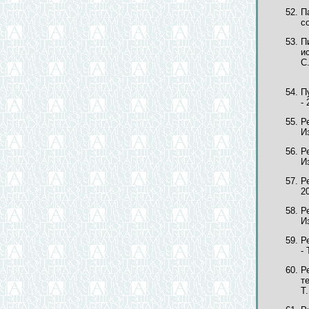
П
со
П
и
С
П
- 
Р
И
Р
Из
Р
20
Р
И
Р
- 
Р
т
Т.