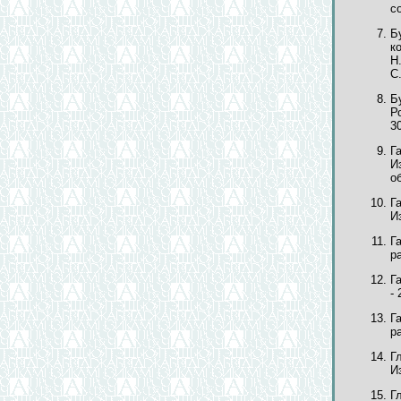
со
Б
к
Н
С
Б
Р
30
Г
И
о
Г
И
Г
ра
Г
- 
Г
р
Г
Из
Г