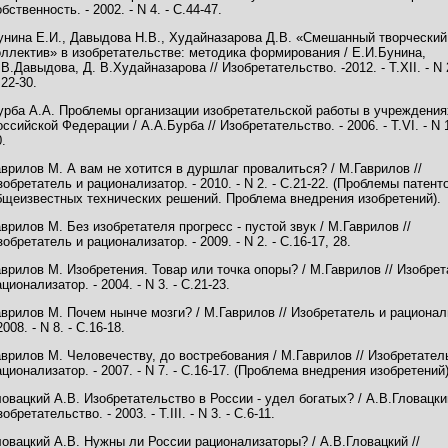
бственность. - 2002. - N 4. - С.44-47.
унина Е.И., Давыдова Н.В., Худайназарова Д.В. «Смешанный творческий
оллектив» в изобретательстве: методика формирования / Е.И.Бунина,
.В.Давыдова, Д. В.Худайназарова // Изобретательство. -2012. - Т.XII. - N 2
.22-30.
урба А.А. Проблемы организации изобретательской работы в учреждения
оссийской Федерации / А.А.Бурба // Изобретательство. - 2006. - Т.VI. - N 1
.
аврилов М. А вам не хотится в дуршлаг провалиться? / М.Гаврилов //
зобретатель и рационализатор. - 2010. - N 2. - С.21-22. (Проблемы патент
бщеизвестных технических решений. Проблема внедрения изобретений).
аврилов М. Без изобретателя прогресс - пустой звук / М.Гаврилов //
зобретатель и рационализатор. - 2009. - N 2. - С.16-17, 28.
аврилов М. Изобретения. Товар или точка опоры? / М.Гаврилов // Изобрет
ционализатор. - 2004. - N 3. - С.21-23.
аврилов М. Почем нынче мозги? / М.Гаврилов // Изобретатель и рационал
2008. - N 8. - С.16-18.
аврилов М. Человечеству, до востребования / М.Гаврилов // Изобретател
ационализатор. - 2007. - N 7. - С.16-17. (Проблема внедрения изобретений)
ловацкий А.В. Изобретательство в России - удел богатых? / А.В.Гловацкий
обретательство. - 2003. - Т.III. - N 3. - С.6-11.
ловацкий А.В. Нужны ли России рационализаторы? / А.В.Гловацкий //