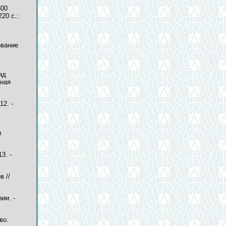
300
20 с.:
ование
яд
нная
12. -
и
3. -
в //
ии. -
во.