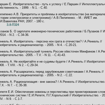
аршин Е. Изобретательство - путь к успеху / Е.Паршин // Интеллектуаль
бственность. - 1999. - N 1. - С.40.
илипенко А.В. Приоритеты и проблемы в изобретательстве (на материал
стории электросвязи и электроники) / А.В.Пилипенко. - М.: ИИЕТ им.
.И.Вавилова РАН, 2007. - 180 с.
З.8-П324
узанов Б. О зарплате инженерно-технических работников / Б.Пузанов // 
2014. - N 2. - С.34-36.
енкель А. Изобретатель - персона нон грата в отечестве? / А.Ренкель //
зобретатель и рационализатор. - 2005. - N 4. - С.20-21.
енкель А. Изобретательский туннель России обесточен Минфином / А.Рен
обретательство. -2005. - Т.V. - N 11. - С.41-43.
енкель А. Не изобретайте и не судимы будете / А.Ренкель // Изобретател
08. - Т.VIII. - N 2. - С.29-34.
енкель А. Расшаркались перед зарубежными советчиками / А.Ренкель //
зобретатель и рационализатор. - 2005. - N 2. - С.22.
енкель А. Рационализация - вне закона? / А.Ренкель // Изобретательство.
Т.X. - N 7. - С.35-38.
епетя Е.И. Обеспечение новизны и перспективы при проектировании сло
ехнических систем / Е.И.Репетя, П.Г.Хорольский // Изобретательство. - 20
IV. - N 9. - С.1-7.