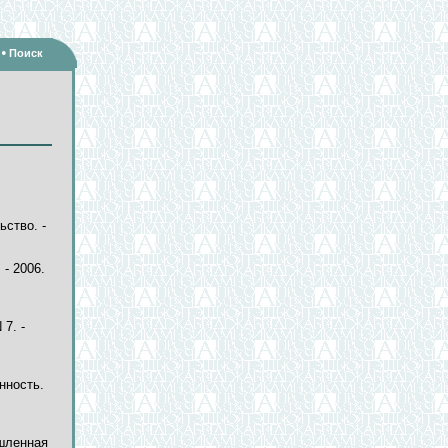
•
Поиск
ьство. -
 - 2006.
 7. -
нность.
ышленная