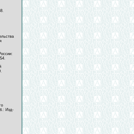
8.
ельства
я
России:
54.
й
.
го
б.: Изд-