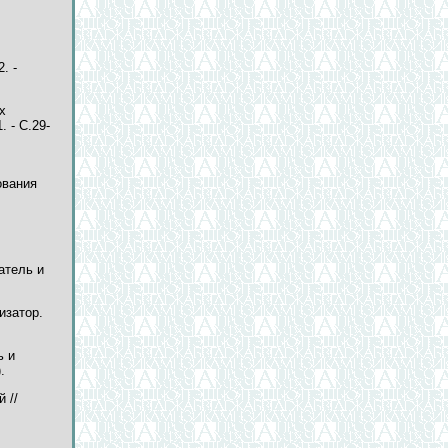
. -
х
. - С.29-
ования
атель и
изатор.
ь и
.
 //