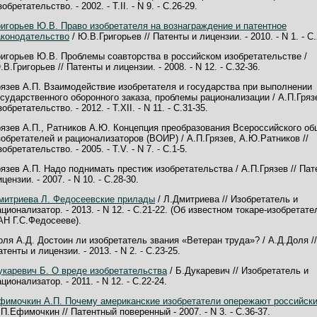
обретательство. - 2002. - Т.II. - N 9. - С.26-29.
ригорьев Ю.В. Право изобретателя на вознаграждение и патентное
аконодательство
/ Ю.В.Григорьев // Патенты и лицензии. - 2010. - N 1. - С.
ригорьев Ю.В. Проблемы соавторства в российском изобретательстве /
.В.Григорьев // Патенты и лицензии. - 2008. - N 12. - С.32-36.
рязев А.П. Взаимодействие изобретателя и государства при выполнении
осударственного оборонного заказа, проблемы рационализации / А.П.Грязе
обретательство. - 2012. - Т.XII. - N 11. - С.31-35.
рязев А.П., Ратников А.Ю. Концепция преобразования Всероссийского о
зобретателей и рационализаторов (ВОИР) / А.П.Грязев, А.Ю.Ратников //
обретательство. - 2005. - Т.V. - N 7. - С.1-5.
рязев А.П. Надо поднимать престиж изобретательства / А.П.Грязев // Пат
цензии. - 2007. - N 10. - С.28-30.
митриева Л. Федосеевские прилады
/ Л.Дмитриева // Изобретатель и
ационализатор. - 2013. - N 12. - С.21-22. (Об известном токаре-изобретат
АН Г.С.Федосееве).
оля А.Д. Достоин ли изобретатель звания «Ветеран труда»? / А.Д.Доля //
тенты и лицензии. - 2013. - N 2. - С.23-25.
укаревич Б. О вреде изобретательства
/ Б.Дукаревич // Изобретатель и
ционализатор. - 2011. - N 12. - С.22-24.
фимочкин А.П. Почему американские изобретатели опережают российск
.П.Ефимочкин // Патентный поверенный - 2007. - N 3. - С.36-37.