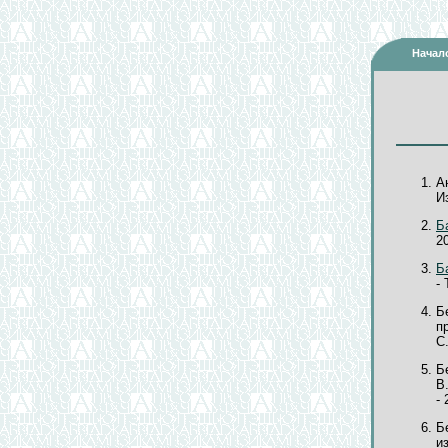
Начал
А
Из
Б
20
Б
- 
Б
п
С
Б
В
- 
Б
и