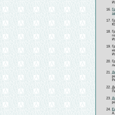
Из
Г
з
Г
Ю
Г
г
Из
Г
и
Из
Г
ли
Д
р
Р
Д
Па
Д
ра
Е
А