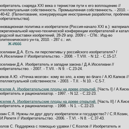
зобретатель снаряда XXI века о тернистом пути к его воплощению //
нтеллектуальная собственность. Промышленная собственность. - 2010. - 
.40-42. (Патентование, конкурирующие иностранные разработки, проблем
зобретательства).
нновационная политика и изобретатели (Россия-начало XXI в.): материа
ежрегиональной научно-технической конференции изобретателей и катал
ородской выставки изобретений, 28-29 апр. 2009 г. - СПб.: Изд-во
олитехнического ун-та, 2010. - 287 с.: ил.
Ж-И666
оселиани Д.А. Есть ли перспективы у российского изобретателя? /
А.Иоселиани // Изобретательство. - 2008. - Т.VIII. - N 12. - С.15-17.
оселиани Д.А. Изобретатель и западни закона / Д.А.Иоселиани //
обретательство. - 2007. - Т.VII. - N 9. - С.23-24.
апков А.Ю. «Утечка мозгов»: кому во зло, а кому во благо / А.Ю.Капков /
теллектуальной собственности. - 2003. - Т.II. - N 10. - С.5-7.
иселев А. Изобретательские плоды на древе открытий.
[Часть I] / А.Кисе
зобретатель и рационализатор. - 1997. - N 12. - С.22-23.
иселев А. Изобретательские плоды на древе открытий.
[Часть II] / А.Кисе
зобретатель и рационализатор. - 1998. - N 1. - С.22-23.
озин С.Я. Нужны ли друг другу изобретатели и государство? / С.Я.Козин,
И.Репетя // Изобретательство. -2006. - Т.VI. - N 8. - С.37-43.
озлов С. Поддержка с помощью удавки / С.Козлов // Изобретатель и