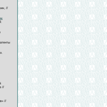
ин, //
их
9.
я
Патенты
о.
й
 //
» //