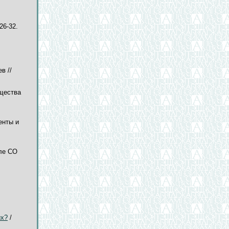
26-32.
в //
бщества
енты и
еле СО
их?
/