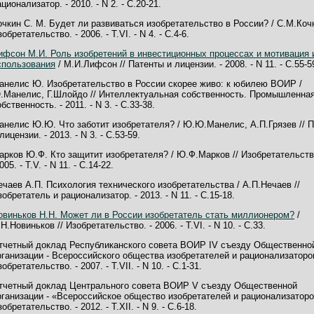
ционализатор. - 2010. - N 2. - С.20-21.
очкин С. М. Будет ли развиваться изобретательство в России? / С.М.Кочк
обретательство. - 2006. - Т.VI. - N 4. - С.4-6.
ифсон М.И. Роль изобретений в инвестиционных процессах и мотивация 
спользования
/ М.И.Лифсон // Патенты и лицензии. - 2008. - N 11. - С.55-5
анелис Ю. Изобретательство в России скорее живо: к юбилею ВОИР /
.Манелис, Г.Шлойдо // Интеллектуальная собственность. Промышленна
бственность. - 2011. - N 3. - С.33-38.
анелис Ю.Ю. Что заботит изобретателя? / Ю.Ю.Манелис, А.П.Грязев // 
лицензии. - 2013. - N 3. - С.53-59.
арков Ю.Ф. Кто защитит изобретателя? / Ю.Ф.Марков // Изобретательств
005. - Т.V. - N 11. - С.14-22.
ечаев А.П. Психология технического изобретательства / А.П.Нечаев //
зобретатель и рационализатор. - 2013. - N 11. - С.15-18.
овиньков Н.Н. Может ли в России изобретатель стать миллионером?
/
Н.Новиньков // Изобретательство. - 2006. - Т.VI. - N 10. - С.33.
тчетный доклад Республиканского совета ВОИР IV съезду Общественно
рганизации - Всероссийского общества изобретателей и рационализаторов
обретательство. - 2007. - Т.VII. - N 10. - С.1-31.
тчетный доклад Центрального совета ВОИР V съезду Общественной
рганизации - «Всероссийское общество изобретателей и рационализаторов
обретательство. - 2012. - Т.XII. - N 9. - С.6-18.