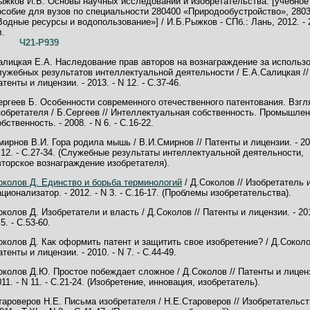
ыжков И.Б. Основы научных исследований и изобретательства: [учебное
особие для вузов по специальности 280400 «Природообустройство», 280
Водные ресурсы и водопользование»] / И.Б.Рыжков - СПб.: Лань, 2012. - 2
л.
Ч21-Р939
алицкая Е.А. Наследование прав авторов на вознаграждение за использ
лужебных результатов интеллектуальной деятельности / Е.А.Салицкая //
тенты и лицензии. - 2013. - N 12. - С.37-46.
ергеев Б. Особенности современного отечественного патентования. Взгл
зобретателя / Б.Сергеев // Интеллектуальная собственность. Промышле
бственность. - 2008. - N 6. - С.16-22.
мирнов В.И. Гора родила мышь / В.И.Смирнов // Патенты и лицензии. - 20
 12. - С.27-34. (Служебные результаты интеллектуальной деятельности,
вторское вознаграждение изобретателя).
околов Д. Единство и борьба терминологий
/ Д.Соколов // Изобретатель 
ационализатор. - 2012. - N 3. - С.16-17. (Проблемы изобретательства).
околов Д. Изобретатели и власть / Д.Соколов // Патенты и лицензии. - 201
5. - С.53-60.
околов Д. Как оформить патент и защитить свое изобретение? / Д.Соколо
тенты и лицензии. - 2010. - N 7. - С.44-49.
околов Д.Ю. Простое побеждает сложное / Д.Соколов // Патенты и лиценз
011. - N 11. - С.21-24. (Изобретение, инновация, изобретатель).
тароверов Н.Е. Письма изобретателя / Н.Е.Староверов // Изобретательст