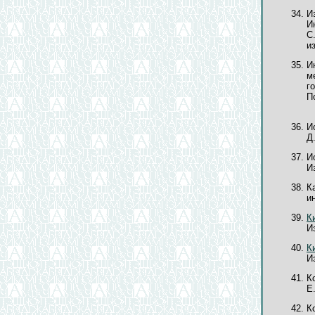
И
И
С
и
И
м
г
П
И
Д.
И
Из
К
ин
К
И
К
И
К
Е.
К