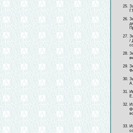
З
Г
З
д
П
З
/
со
З
в
З
Ф
З
А
И
Е
И
ф
в
И
со