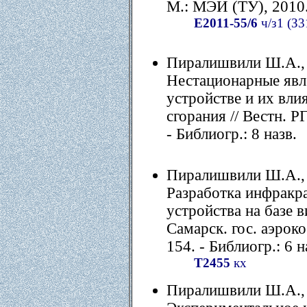
М.: МЭИ (ТУ), 2010. 
Е2011-55/6
ч/з1 (З3
Пиралишвили Ш.А.,
Нестационарные явл
устройстве и их вли
сгорания // Вестн. РГ
- Библиогр.: 8 назв.
Пиралишвили Ш.А., 
Разработка инфракра
устройства на базе в
Самарск. гос. аэрокос
154. - Библиогр.: 6 н
Т2455
кх
Пиралишвили Ш.А., 