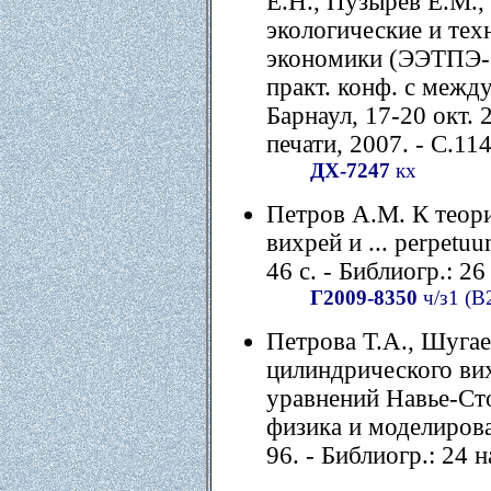
Е.Н., Пузырев Е.М., 
экологические и те
экономики (ЭЭТПЭ-20
практ. конф. с между
Барнаул, 17-20 окт. 
печати, 2007. - С.11
ДХ-7247
кх
Петров А.М. К теор
вихрей и ... perpetuu
46 с. - Библиогр.: 26
Г2009-8350
ч/з1 (В
Петрова Т.А., Шугае
цилиндрического ви
уравнений Навье-Сто
физика и моделирован
96. - Библиогр.: 24 н