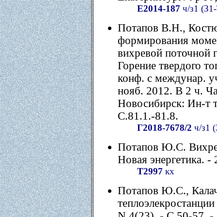
Е2014-187
ч/з1 (З1-
Потапов В.Н., Кост
формирования момен
вихревой поточной г
Горение твердого то
конф. с междунар. у
нояб. 2012. В 2 ч. Ча
Новосибирск: Ин-т 
С.81.1.-81.8.
Г2018-7678/2
ч/з1 (
Потапов Ю.С. Вихре
Новая энергетика. - 2
Т2997
кх
Потапов Ю.С., Кала
теплоэлекростанции /
N 4(23). - С.50-57. -