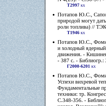
Т2997
кх
Потапов Ю.С., Сапог
природой могут дать
роли топлива) // ТЭК.
Т1946
кх
Потапов Ю.С., Фоми
и холодный ядерный 
движения. - Кишине
- 387 с. - Библиогр.:
Г2000-6201
кх
Потапов Ю.С., Фоми
Успехи вихревой теп
Фундаментальные пр
техники: тр. Конгрес
С.348-356. - Библиог