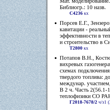
Мат. моделирование. -
Библиогр.: 10 назв.
С4236
кх
Порсев Е.Г., Зензер
кавитации - реальны
эффективности в теп
и строительство в Сиб
Т2800
кх
Потапов В.Н., Кост
вихревых газогенера
схемах подключения 
твердого топлива: до
междунар. участием,
В 2 ч. Часть 2(56.1-
теплофизики СО РАН,
Г2018-7678/2
ч/з1 (