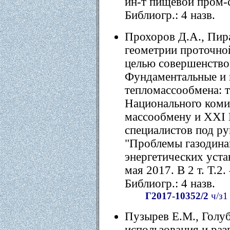
ин-т пищевой пром-ст
Библиогр.: 4 назв.
Прохоров Д.А., Пи
геометрии проточной
целью совершенствов
Фундаментальные и
тепломассообмена: т
Национального коми
массообмену и ХХI 
специалистов под ру
"Проблемы газодина
энергетических уста
мая 2017. В 2 т. Т.2.
Библиогр.: 4 назв.
Г2017-10352/2
ч/з1
Пузырев Е.М., Голу
использования и раз