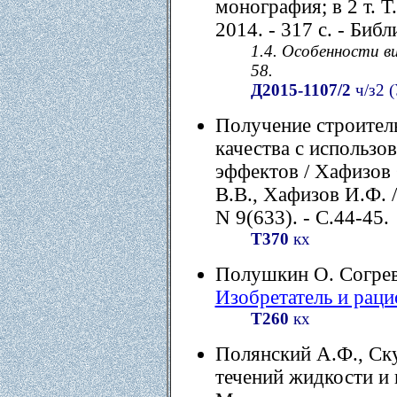
монография; в 2 т. 
2014. - 317 с. - Библ
1.4. Особенности ви
58.
Д2015-1107/2
ч/з2 (
Получение строител
качества с использ
эффектов / Хафизов 
В.В., Хафизов И.Ф. /
N 9(633). - С.44-45.
Т370
кх
Полушкин О. Согрева
Изобретатель и раци
Т260
кх
Полянский А.Ф., Ск
течений жидкости и г