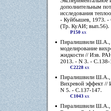
Экспериментальное 
дополнительным пот
исследования теплоо
- Куйбышев, 1973. - С
(Тр. КуАИ; вып.56).
Р150
кх
Пиралишвили Ш.А., 
моделирование вихр
жидкости // Изв. РА
2013. - N 3. - С.138-
С2228
кх
Пиралишвили Ш.А., 
Вихревой эффект // И
N 5. - С.137-147.
С1043
кх
Пиралишвили Ш.А., 