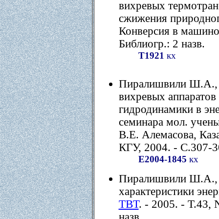
вихревых термотран
сжижения природного
Конверсия в машиност
Библиогр.: 2 назв.
Т1921
кх
Пиралишвили Ш.А., 
вихревых аппаратов
гидродинамики в эне
семинара мол. учены
В.Е. Алемасова, Каза
КГУ, 2004. - С.307-3
Е2004-1845
кх
Пиралишвили Ш.А., 
характеристики энер
ТВТ
. - 2005. - Т.43,
назв.