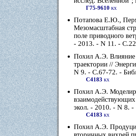
исслед. Вселенной"; 
Г75-9610
кх
Потапова Е.Ю., Пер
Мезомасштабная стр
поле приводного вет
- 2013. - N 11. - С.2
Похил А.Э. Влияние
траектории // Энергия
N 9. - С.67-72. - Биб
С4183
кх
Похил А.Э. Моделир
взаимодействующих ви
экол. - 2010. - N 8. -
С4183
кх
Похил А.Э. Продуци
вторичных вихрей п