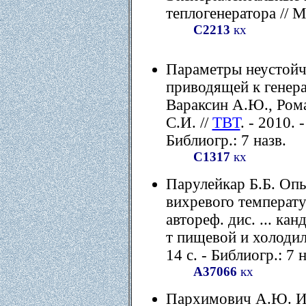
теплогенератора // М
С2213
кх
Параметры неустойч
приводящей к генера
Вараксин А.Ю., Рома
С.И. //
ТВТ
. - 2010. 
Библиогр.: 7 назв.
C1317
кх
Парулейкар Б.Б. Оп
вихревого температу
автореф. дис. ... кан
т пищевой и холодил
14 с. - Библиогр.: 7 н
А37066
кх
Пархимович А.Ю. И