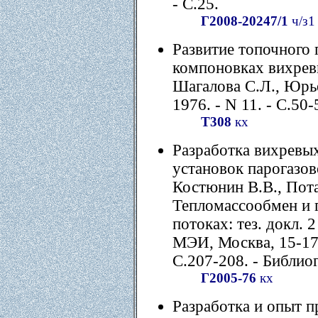
- С.25.
Г2008-20247/1
ч/з1
Развитие топочного 
компоновках вихрев
Шагалова С.Л., Юрье
1976. - N 11. - C.50-
Т308
кх
Разработка вихревых
установок парогазов
Костюнин В.В., Потап
Тепломассообмен и 
потоках: тез. докл. 
МЭИ, Москва, 15-17 
С.207-208. - Библиогр
Г2005-76
кх
Разработка и опыт п