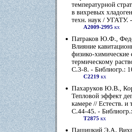
температурной стра
в вихревых хладогене
техн. наук / УГАТУ. -
А2009-2995
кх
Патраков Ю.Ф., Фед
Влияние кавитационн
физико-химические с
термическому раств
С.3-8. - Библиогр.: 1
С2219
кх
Пахаруков Ю.В., Ко
Тепловой эффект де
камере // Естеств. и 
С.44-45. - Библиогр.:
Т2875
кх
Пашицкий Э.А. Вихр