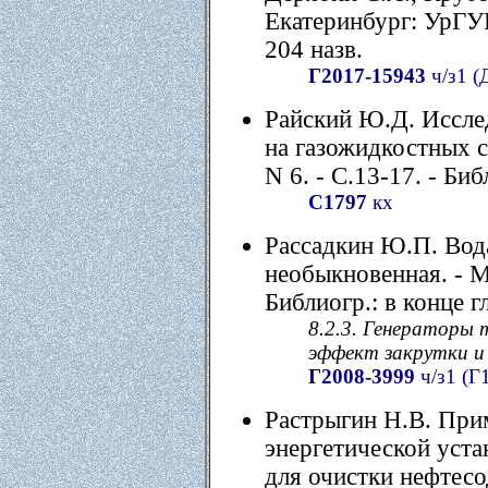
Екатеринбург: УрГУПС
204 назв.
Г2017-15943
ч/з1 (
Райский Ю.Д. Иссле
на газожидкостных с
N 6. - С.13-17. - Биб
С1797
кх
Рассадкин Ю.П. Вод
необыкновенная. - М.
Библиогр.: в конце г
8.2.3. Генераторы 
эффект закрутки и 
Г2008-3999
ч/з1 (Г
Растрыгин Н.В. При
энергетической уста
для очистки нефтесод