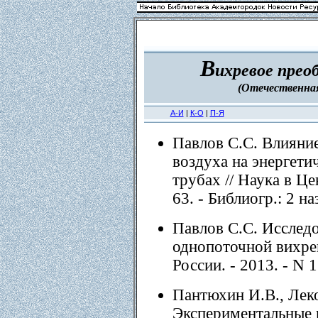
В
ихревое прео
(Отечественная
А-И
|
К-О
|
П-Я
Павлов С.С. Влияние
воздуха на энергети
трубах // Наука в Цен
63. - Библиогр.: 2 на
Павлов С.С. Исследо
однопоточной вихрев
России. - 2013. - N 1.
Пантюхин И.В., Леко
Экспериментальные 