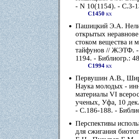
- N 10(1154). - С.3-1
С1450
кх
Пашицкий Э.А. Нели
открытых неравнове
стоком вещества и 
тайфунов // ЖЭТФ. - 
1194. - Библиогр.: 48
С1994
кх
Первушин А.В., Шир
Наука молодых - ин
материалы VI всерос
ученых, Уфа, 10 дек.
- С.186-188. - Библио
Перспективы исполь
для сжигания биотоп