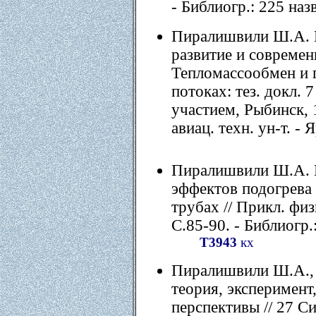
- Библиогр.: 225 назв
Пиралишвили Ш.А. В
развитие и современ
Тепломассообмен и 
потоках: тез. докл. 
участием, Рыбинск, 1
авиац. техн. ун-т. - 
Пиралишвили Ш.А. 
эффектов подогрева
трубах // Прикл. физи
С.85-90. - Библиогр.:
Т3943
кх
Пиралишвили Ш.А., 
теория, эксперимент
перспективы // 27 С