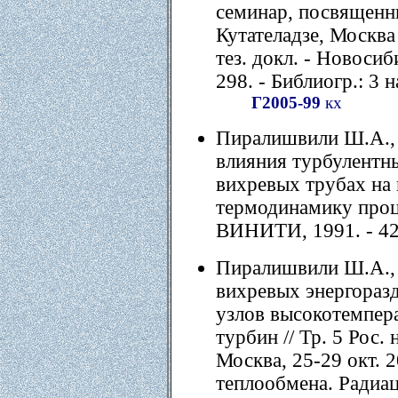
семинар, посвященны
Кутателадзе, Москва 
тез. докл. - Новоси
298. - Библиогр.: 3 н
Г2005-99
кх
Пиралишвили Ш.А., 
влияния турбулентны
вихревых трубах на
термодинамику проце
ВИНИТИ, 1991. - 42
Пиралишвили Ш.А., 
вихревых энергораз
узлов высокотемпер
турбин // Тр. 5 Рос.
Москва, 25-29 окт. 
теплообмена. Радиа