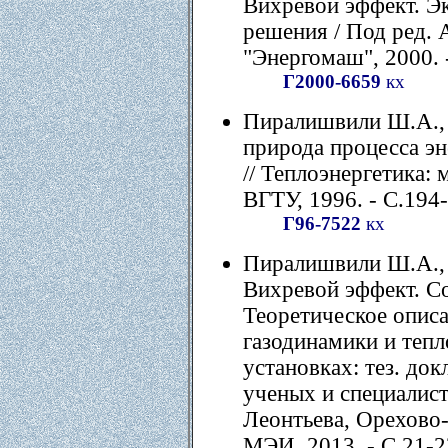
Вихревой эффект. Эк
решения / Под ред. 
"Энергомаш", 2000. -
Г2000-6659
кх
Пиралишвили Ш.А., 
природа процесса эн
// Теплоэнергетика: 
ВГТУ, 1996. - С.194
Г96-7522
кх
Пиралишвили Ш.А., 
Вихревой эффект. Со
Теоретическое описа
газодинамики и тепл
установках: тез. до
ученых и специалист
Леонтьева, Орехово-
МЭИ, 2013. - С.21-2