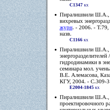
С1347
кх
Пиралишвили Ш.А., 
вихревых энергоразд
журн
. - 2006. - Т.79
назв.
С1166
кх
Пиралишвили Ш.А., 
энергоразделителей 
гидродинамики в эне
семинара мол. учены
В.Е. Алемасова, Каза
КГУ, 2004. - С.309-3
Е2004-1845
кх
Пиралишвили Ш.А.,
проектировочного ра
критериальных урав