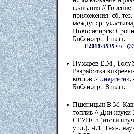
сжигания // Горение 
приложения: сб. тез.
междунар. участием,
Новосибирск: Срочна
Библиогр.: 1 назв.
Е2018-3595
ч/з1 (З
Пузырев Е.М., Голуб
Разработка вихревых
котлов //
Энергетик
.
Библиогр.: 8 назв.
Пшеницын В.М. Кав
топлив // Дни науки-
СГУПСа (итоги науч.
уч.г.). Ч.1. Техн. н