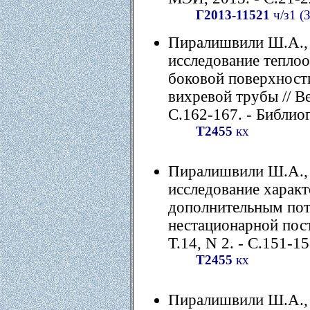
Г2013-11521
ч/з1 (
Пиралишвили Ш.А., 
исследование теплоо
боковой поверхност
вихревой трубы // Вес
С.162-167. - Библиогр
Т2455
кх
Пиралишвили Ш.А., 
исследование характ
дополнительным пот
нестационарной поста
Т.14, N 2. - С.151-15
Т2455
кх
Пиралишвили Ш.А., 