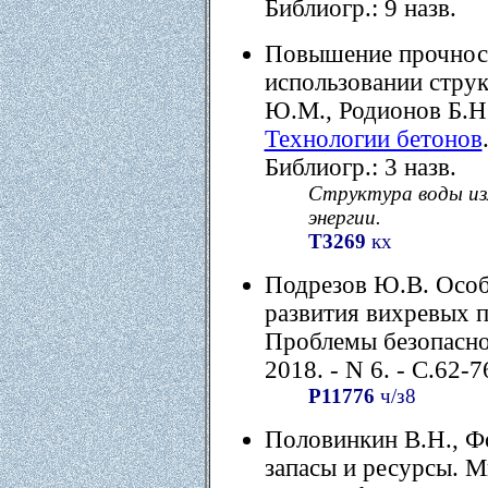
Библиогр.: 9 назв.
Повышение прочност
использовании стру
Ю.М., Родионов Б.Н.,
Технологии бетонов
Библиогр.: 3 назв.
Структура воды изм
энергии.
Т3269
кх
Подрезов Ю.В. Особ
развития вихревых п
Проблемы безопасно
2018. - N 6. - C.62-7
Р11776
ч/з8
Половинкин В.Н., Ф
запасы и ресурсы. М