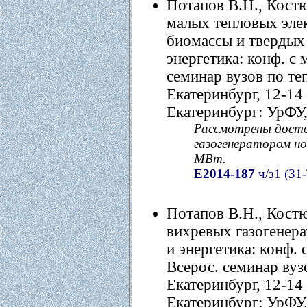
Потапов В.Н., Кост
малых тепловых элек
биомассы и твердых 
энергетика: конф. с
семинар вузов по те
Екатеринбург, 12-14 
Екатеринбург: УрФУ, 
Рассмотрены досто
газогенератором н
МВт.
Е2014-187
ч/з1 (З1-
Потапов В.Н., Кост
вихревых газогенера
и энергетика: конф.
Всерос. семинар вуз
Екатеринбург, 12-14 
Екатеринбург: УрФУ, 