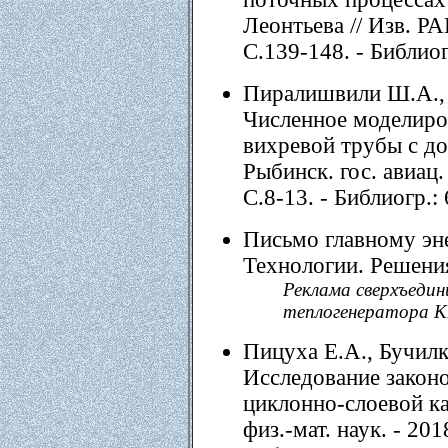
Леонтьева // Изв. РАН
С.139-148. - Библиог
Пиралишвили Ш.А., 
Численное моделиро
вихревой трубы с до
Рыбинск. гос. авиац. 
С.8-13. - Библиогр.: 
Письмо главному эне
Технологии. Решения.
Реклама сверхъедин
теплогенератора 
Пицуха Е.А., Бучилк
Исследование закон
циклонно-слоевой ка
физ.-мат. наук. - 2018