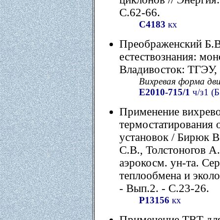
С.62-66.
С4183
кх
Преображенский Б.В
естествознания: моно
Владивосток: ТГЭУ, 2
Вихревая форма дви
Е2010-715/1
ч/з1 (Б
Применение вихрево
термостатирования 
установок / Бирюк В
С.В., Толстоногов А.
аэрокосм. ун-та. Се
теплообмена и эколо
- Вып.2. - С.23-26.
Р13156
кх
Применение ТВТ для