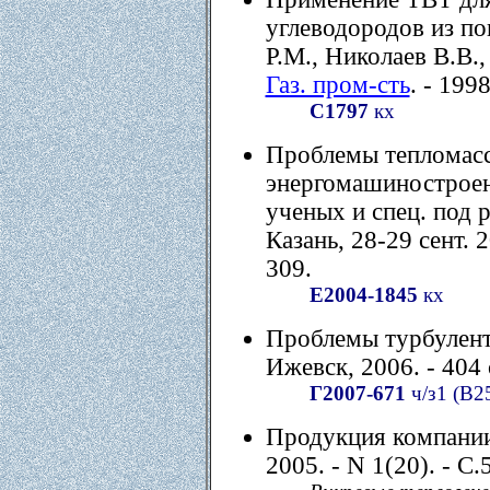
углеводородов из по
Р.М., Николаев В.В.,
Газ. пром-сть
. - 1998
С1797
кх
Проблемы тепломасс
энергомашиностроени
ученых и спец. под 
Казань, 28-29 сент. 2
309.
Е2004-1845
кх
Проблемы турбулентно
Ижевск, 2006. - 404 
Г2007-671
ч/з1 (В2
Продукция компании 
2005. - N 1(20). - С.