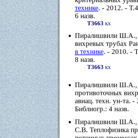
технике
. - 2012. - Т
6 назв.
Т3663
кх
Пиралишвили Ш.А.,
вихревых трубах Ра
в технике
. - 2010. - 
8 назв.
Т3663
кх
Пиралишвили Ш.А., 
противоточных вихре
авиац. техн. ун-та. - 
Библиогр.: 4 назв.
Пиралишвили Ш.А., 
С.В. Теплофизика пр
поточных процессах