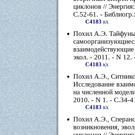
циклонов // Энергия: э
С.52-61. - Библиогр.:
С4183
кх
Похил А.Э. Тайфуны 
самоорганизующиеся
взаимодействующие си
экол. - 2011. - N 12. 
С4183
кх
Похил А.Э., Ситнико
Исследование взаим
на численной модели /
2010. - N 1. - С.34-4
С4183
кх
Похил А.Э., Сперан
возникновения, эво
циклонов // Энергия: э