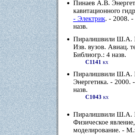
Пинаев А.В. Энерге
кавитационного гидр
- Электрик
. - 2008. 
назв.
Пиралишвили Ш.А. В
Изв. вузов. Авиац. те
Библиогр.: 4 назв.
С1141
кх
Пиралишвили Ш.А. В
Энергетика. - 2000. -
назв.
С1043
кх
Пиралишвили Ш.А. В
Физическое явление,
моделирование. - М.: