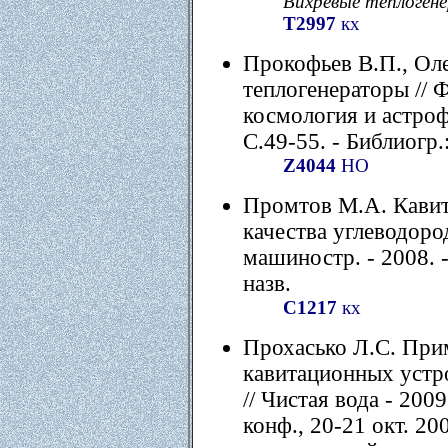
Вихревые теплоген
Т2997
кх
Прокофьев В.П., Ол
теплогенераторы // 
космология и астрофи
С.49-55. - Библиогр.:
Z4044
НО
Промтов М.А. Кавит
качества углеводоро
машиностр. - 2008. - 
назв.
С1217
кх
Прохасько Л.С. При
кавитационных устр
// Чистая вода - 2009
конф., 20-21 окт. 20