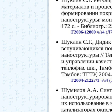
Шуклин С.Г. Регули
материалов и проце
формировании покр
наноструктуры: моно
172 с. - Библиогр.: 2
Г2006-12800
ч/з4 (Л
Шуклин С.Г., Дидик
вспучивающихся по
наноструктуры // Те
и управлении качес
теплофиз. шк., Тамбо
Тамбов: ТГТУ, 2004.
Г2004-21227/1
ч/з4 (
Шумилов А.А. Синте
наноструктурирован
их использование в
катализаторах окисле