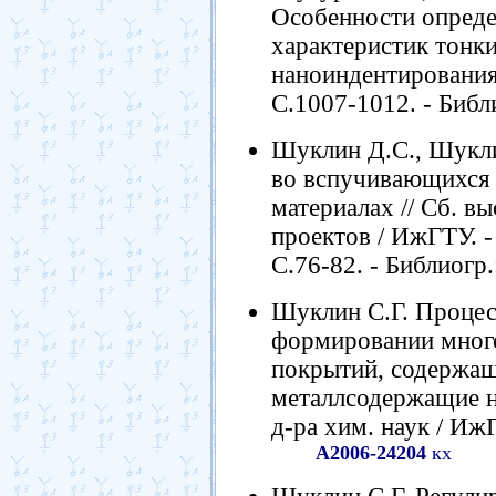
Особенности опреде
характеристик тонк
наноиндентирования /
С.1007-1012. - Библи
Шуклин Д.С., Шукли
во вспучивающихся
материалах // Сб. в
проектов / ИжГТУ. -
С.76-82. - Библиогр.:
Шуклин С.Г. Процес
формировании мног
покрытий, содержа
металлсодержащие на
д-ра хим. наук / ИжГ
А2006-24204
кх