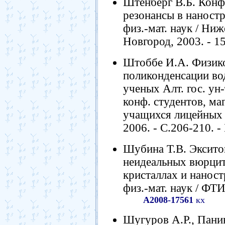
Штенберг В.Б. Конф
резонансы в наностру
физ.-мат. наук / Ниж
Новгород, 2003. - 15
Штоббе И.А. Физик
поликонденсации вод
ученых Алт. гос. ун-
конф. студентов, ма
учащихся лицейных к
2006. - С.206-210. - 
Шубина Т.В. Эксито
неидеальных вюрци
кристаллах и наностр
физ.-мат. наук / ФТИ
А2008-17561
кх
Шугуров А.Р., Пани