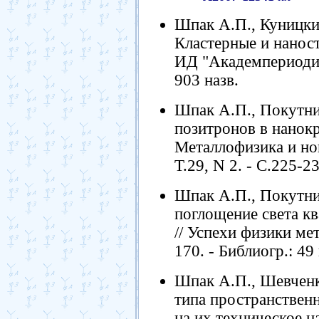
Шпак А.П., Куницки
Кластерные и наност
ИД "Академпериодика
903 назв.
Шпак А.П., Покутни
позитронов в нанокр
Металлофизика и нов
Т.29, N 2. - С.225-23
Шпак А.П., Покутни
поглощение света к
// Успехи физики мета
170. - Библиогр.: 49 
Шпак А.П., Шевченк
типа пространствен
на их техническое н