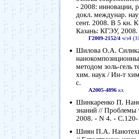
- 2008: инновации, 
докл. междунар. науч
сент. 2008. В 5 кн.
Казань: КГЭУ, 2008.
Г2009-2152/4
ч/з4 (З
Шилова О.А. Силик
нанокомпозиционны
методом золь-гель те
хим. наук / Ин-т хим
с.
А2005-4896
кх
Шинкаренко П. Нано
знаний // Проблемы 
2008. - N 4. - С.120
Шиян П.А. Нанотехн