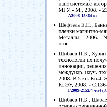
наносистемах: автореф
МГУ. - М., 2008. - 23
А2008-15364
кх
Шефтель Е.Н., Банн
пленки магнитно-мяг
Металлы. - 2006. - N
назв.
Шибаев П.Б., Хузин
технологии их получ
инновации, решения
междунар. науч.-техн
2008. В 5 кн. Кн.4.
КГЭУ, 2008. - С.136
Г2009-2152/4
ч/з4 (З
Шибаев П.Б., Шабае
основа современной