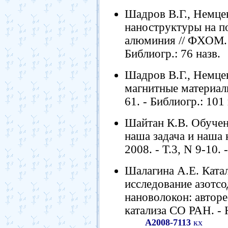
Шадров В.Г., Немце
наноструктуры на п
алюминия // ФХОМ. - 
Библиогр.: 76 назв.
Шадров В.Г., Немце
магнитные материалы
61. - Библиогр.: 101 
Шайтан К.В. Обучен
наша задача и наша 
2008. - Т.3, N 9-10. 
Шалагина А.Е. Ката
исследование азотс
нановолокон: автореф
катализа СО РАН. - 
А2008-7113
кх