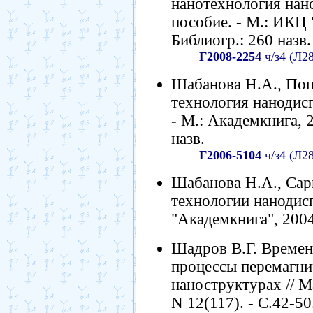
нанотехнология нан
пособие. - М.: ИКЦ "
Библиогр.: 260 назв.
Г2008-2254
ч/з4 (Л2
Шабанова Н.А., Поп
технология нанодисп
- М.: Академкнига, 2
назв.
Г2006-5104
ч/з4 (Л2
Шабанова Н.А., Сар
технологии нанодис
"Академкнига", 2004.
Шадров В.Г. Времен
процессы перемагни
наноструктурах // М
N 12(117). - С.42-50.