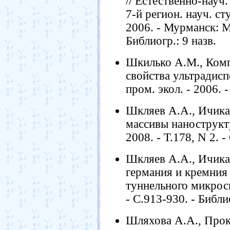
// Естественно-науч
7-й регион. науч. ст
2006. - Мурманск: М
Библиогр.: 9 назв.
Шкилько А.М., Ком
свойства ультрадисп
пром. экол. - 2006. -
Шкляев А.А., Ичика
массивы нанострукту
2008. - Т.178, N 2. -
Шкляев А.А., Ичика
германия и кремния
туннельного микроско
- С.913-930. - Библи
Шляхова А.А., Прок