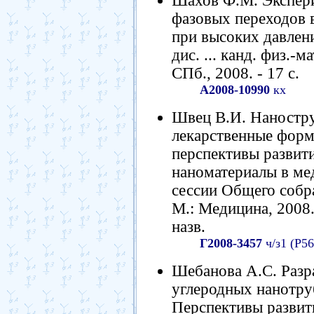
Шахов Ф.М. Экспери
фазовых переходов 
при высоких давлени
дис. ... канд. физ.-
СПб., 2008. - 17 с.
А2008-10990
кх
Швец В.И. Наностру
лекарственные форм
перспективы развит
наноматериалы в мед
cессии Общего собра
М.: Медицина, 2008. 
назв.
Г2008-3457
ч/з1 (Р56
Шебанова А.С. Разр
углеродных нанотруб
Перспективы развит