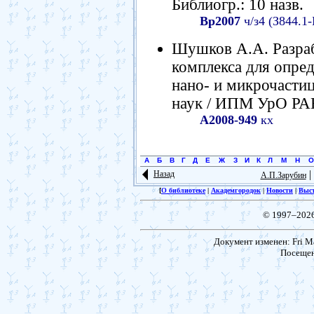
Библиогр.: 10 назв.
Вр2007
ч/з4 (З844.1
Шушков А.А. Разраб
комплекса для опре
нано- и микрочастиц:
наук / ИПМ УрО РАН.
А2008-949
кх
А
Б
В
Г
Д
Е
Ж
З
И
К
Л
М
Н
О
|
Назад
А.П.Зарубин
[
О библиотеке
|
Академгородок
|
Новости
|
Выс
© 1997–202
Документ изменен: Fri Ma
Посещен