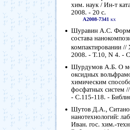
хим. наук / Ин-т ка
2008. - 20 с.
А2008-7341
кх
Шуравин А.С. Форм
состава нанокомпоз
компактировании // 
2008. - Т.10, N 4. - 
Шурдумов А.Б. О ме
оксидных вольфрамо
химическим способо
фосфатных систем // 
- С.115-118. - Библио
Шутов Д.А., Ситано
нанотехнологий: лаб
Иван. гос. хим.-техно