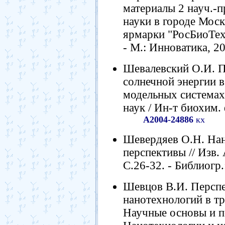
материалы 2 науч.-п
науки в городе Моск
ярмарки "РосБиоТех-
- М.: Инноватика, 20
Шевалевский О.И. 
солнечной энергии 
модельных системах: 
наук / Ин-т биохим. 
А2004-24886
кх
Шевердяев О.Н. Нан
перспективы // Изв. А
С.26-32. - Библиогр.
Шевцов В.И. Персп
нанотехнологий в тр
Научные основы и п