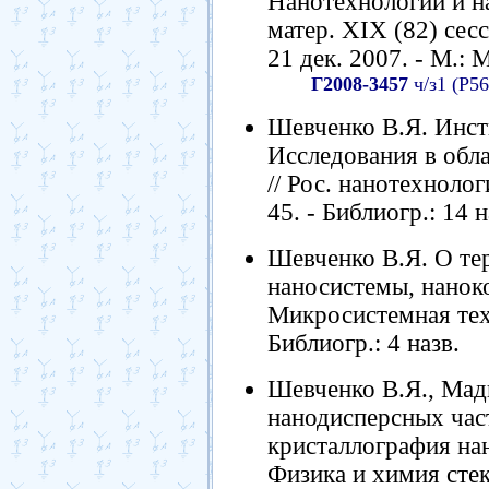
Нанотехнологии и н
матер. XIX (82) cе
21 дек. 2007. - М.: 
Г2008-3457
ч/з1 (Р56
Шевченко В.Я. Инст
Исследования в обл
// Рос. нанотехнологи
45. - Библиогр.: 14 н
Шевченко В.Я. О те
наносистемы, нанок
Микросистемная техни
Библиогр.: 4 назв.
Шевченко В.Я., Мад
нанодисперсных час
кристаллография нан
Физика и химия стекл