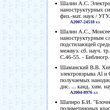
Шалин А.С. Электро
наноструктурных сист
физ.-мат. наук / УГУ.
А2007-24518
кх
Шалин А.С., Моисее
наноструктурным сл
подстилающей среды 
межвуз. сб. науч. тр
С.46-55. - Библиогр.
Шаманский В.В. Хим
электровзрыва Al и 
получаемых нанодис
дис. ... канд. хим. н
А2004-8976
кх
Шапиро Б.И. "Блочно
полиметиновых краси