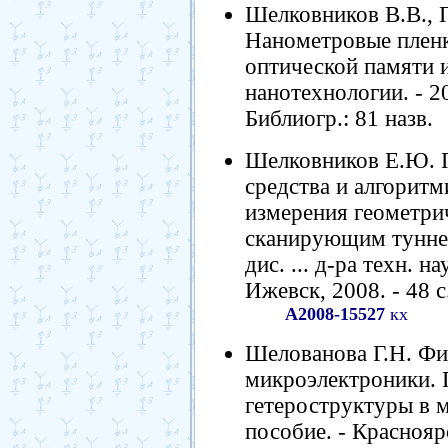
Шелковников В.В., 
Нанометровые пленк
оптической памяти и
нанотехнологии. - 200
Библиогр.: 81 назв.
Шелковников Е.Ю. 
средства и алгорит
измерения геометри
сканирующим тунне
дис. ... д-ра техн.
Ижевск, 2008. - 48 с
А2008-15527
кх
Шелованова Г.Н. Фи
микроэлектроники.
гетероструктуры в м
пособие. - Краснояр