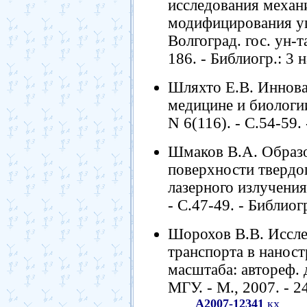
исследования механ
модифицирования уг
Волгоград. гос. ун-та
186. - Библиогр.: 3 н
Шляхто Е.В. Иннова
медицине и биологии
N 6(116). - С.54-59. 
Шмаков В.А. Образо
поверхности твердо
лазерного излучения 
- С.47-49. - Библиогр
Шорохов В.В. Иссле
транспорта в нанос
масштаба: автореф. ди
МГУ. - М., 2007. - 24
А2007-12341
кх