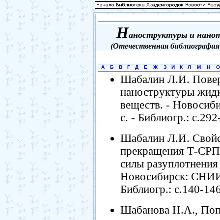
Н
аноструктуры и нано
(Отечественная библиография 1
А
Б
В
Г
Д
Е
Ж
З
И
К
Л
М
Н
О
Шабалин Л.И. Повер
наноструктуры жидк
веществ. - Новосиб
с. - Библиогр.: с.292
Шабалин Л.И. Свойс
прекращения Т-СРП
силы разуплотнения 
Новосибирск: СНИИГ
Библиогр.: с.140-146
Шабанова Н.А., Поп