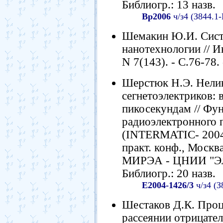
Библиогр.: 13 назв.
Вр2006
ч/з4 (З844.1
Шемакин Ю.И. Сист
нанотехнологии // И
N 7(143). - С.76-78. 
Шерстюк Н.Э. Нелин
сегнетоэлектриков: 
пикосекундам // Фу
радиоэлектронного 
(INTERMATIC- 2004)
практ. конф., Москва,
МИРЭА - ЦНИИ "Элек
Библиогр.: 20 назв.
Е2004-1426/3
ч/з4 (З
Шестаков Д.К. Проц
рассеянии отрицател