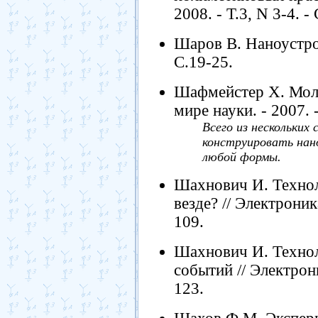
2008. - Т.3, N 3-4. -
Шаров В. Наноустройс
С.19-25.
Шафмейстер Х. Моле
мире науки. - 2007. -
Всего из нескольки
конструировать нан
любой формы.
Шахнович И. Техноло
везде? // Электроник
109.
Шахнович И. Технол
событий // Электрони
123.