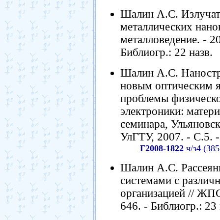
Шалин А.С. Излучат
металлических нанок
металловедение. - 20
Библиогр.: 22 назв.
Шалин А.С. Наностр
новым оптическим я
проблемы физическ
электроники: матери
семинара, Ульяновск,
УлГТУ, 2007. - С.5. -
Г2008-1822
ч/з4 (З85
Шалин А.С. Рассеян
системами с различ
организацией // ЖПС.
646. - Библиогр.: 23 