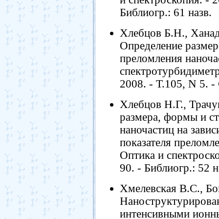
Библиогр.: 61 назв.
Хлебцов Б.Н., Ханад
Определение размера
преломления наноча
спектротурбидиметри
2008. - Т.105, N 5. -
Хлебцов Н.Г., Трачу
размера, формы и с
наночастиц на завис
показателя преломле
Оптика и спектроскоп
90. - Библиогр.: 52 н
Хмелевская В.С., Бо
Наноструктурирован
интенсивными ионны