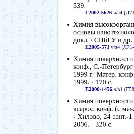
539.
Г2002-5626
ч/з4 (Л7
Химия высокооргани
основы нанотехнолог
докл. / СПбГУ и др. 
Е2005-571
ч/з4 (Л71
Химия поверхности 
конф., С.-Петербург 
1999 г.: Матер. ко
1999. - 170 с.
Е2000-1456
ч/з1 (Г5
Химия поверхности и
всерос. конф. (с ме
- Хилово, 24 сент.-1
2006. - 320 с.