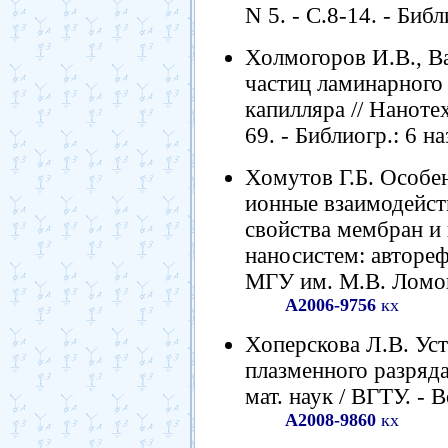
N 5. - С.8-14. - Библ
Холмогоров И.В., В
частиц ламинарного 
капилляра // Нанотех
69. - Библиогр.: 6 на
Хомутов Г.Б. Особе
ионные взаимодейст
свойства мембран и
наносистем: автореф. 
МГУ им. М.В. Ломоно
А2006-9756
кх
Хоперскова Л.В. Ус
плазменного разряда и
мат. наук / ВГТУ. - В
А2008-9860
кх