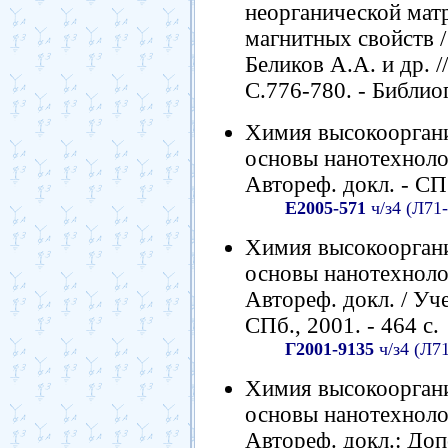
неорганической матр
магнитных свойств /
Беликов А.А. и др. //
С.776-780. - Библиог
Химия высокооргани
основы нанотехноло
Автореф. докл. - СПб.
Е2005-571
ч/з4 (Л71
Химия высокооргани
основы нанотехноло
Автореф. докл. / Уч
СПб., 2001. - 464 с.
Г2001-9135
ч/з4 (Л7
Химия высокооргани
основы нанотехноло
Автореф. докл.: Доп