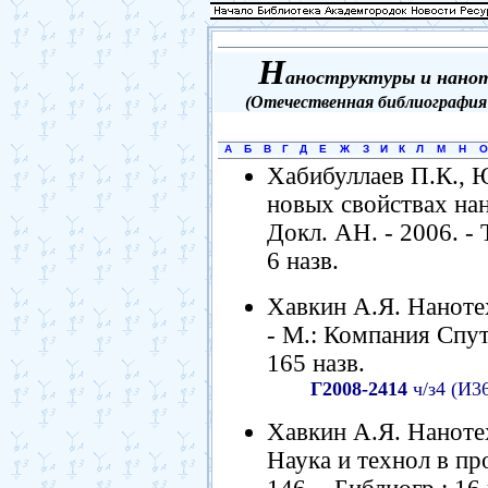
Н
аноструктуры и нано
(Отечественная библиография 1
А
Б
В
Г
Д
Е
Ж
З
И
К
Л
М
Н
О
Хабибуллаев П.К., 
новых свойствах нан
Докл. АН. - 2006. - Т
6 назв.
Хавкин А.Я. Нанотех
- М.: Компания Спутн
165 назв.
Г2008-2414
ч/з4 (И3
Хавкин А.Я. Нанотех
Наука и технол в про