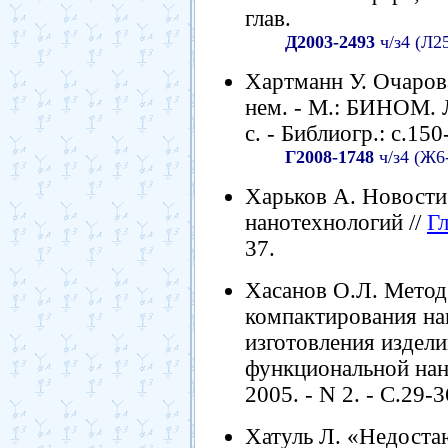
глав.
Д2003-2493
ч/з4 (Л2
Хартманн У. Очарова
нем. - М.: БИНОМ. Л
с. - Библиогр.: с.15
Г2008-1748
ч/з4 (Ж6
Харьков А. Новости
нанотехнологий //
Г
37.
Хасанов О.Л. Метод
компактирования на
изготовления издели
функциональной нано
2005. - N 2. - С.29-3
Хатуль Л. «Недостаю