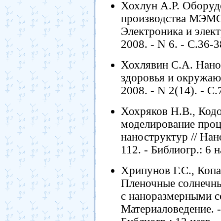
Хохлун А.Р. Оборуд
производства МЭМС,
Электроника и элект
2008. - N 6. - С.36-3
Хохлявин С.А. Нано
здоровья и окружающ
2008. - N 2(14). - С.
Хохряков Н.В., Код
моделирование про
наноструктур // Нано
112. - Библиогр.: 6 н
Хрипунов Г.С., Копа
Пленочные солнечны
с наноразмерными с
Материаловедение. - 