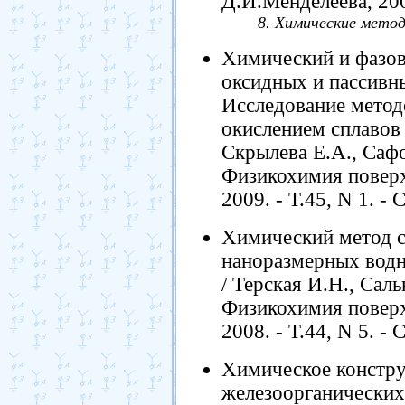
Д.И.Менделеева, 200
8. Химические метод
Химический и фазов
оксидных и пассивны
Исследование мето
окислением сплавов 
Скрылева Е.А., Сафо
Физикохимия поверх
2009. - Т.45, N 1. - 
Химический метод с
наноразмерных водн
/ Терская И.Н., Саль
Физикохимия поверх
2008. - Т.44, N 5. - 
Химическое констр
железоорганических