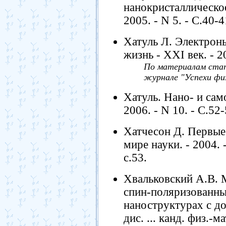
нанокристаллическое
2005. - N 5. - С.40-4
Хатуль Л. Электроны
жизнь - XXI век. - 20
По материалам стате
журнале "Успехи физ
Хатуль. Нано- и само
2006. - N 10. - С.52-
Хатчесон Д. Первые 
мире науки. - 2004. -
с.53.
Хвальковский А.В. 
спин-поляризованны
наноструктурах с д
дис. ... канд. физ.-м