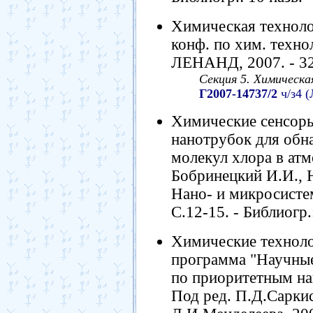
Химическая технолог
конф. по хим. технол
ЛЕНАНД, 2007. - 32
Секция 5. Химическа
Г2007-14737/2
ч/з4 (
Химические сенсоры
нанотрубок для обн
молекул хлора в атм
Бобринецкий И.И., 
Нано- и микросистемн
С.12-15. - Библиогр.
Химические техноло
программа "Научны
по приоритетным на
Под ред. П.Д.Саркис