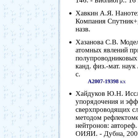
146. - Библиогр.: 16 
Хавкин А.Я. Нанотех
Компания Спутник+, 2
назв.
Хазанова С.В. Моде
атомных явлений п
полупроводниковых н
канд. физ.-мат. наук
с.
А2007-19398
кх
Хайдуков Ю.Н. Иссл
упорядочения и эфф
сверхпроводящих с
методом рефлектом
нейтронов: автореф. д
ОИЯИ. - Дубна, 2008