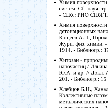
Химия поверхности 
систем: Сб. науч. тр
- СПб.: РИО СПбГТИ
Химия поверхности
детонационных нано
Кощеев А.П., Горохо
Журн. физ. химии. - 
1914. - Библиогр.: 3
Хитозан - природны
наночастиц / Ильина
Ю.А. и др. // Докл. А
201. - Библиогр.: 15 
Хлебцов Б.Н., Ханад
Коллективные плазм
металлических наноч
и спектроскопия. - 20