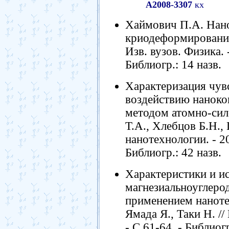
А2008-3307
кх
Хаймович П.А. Нан
криодеформирование
Изв. вузов. Физика. -
Библиогр.: 14 назв.
Характеризация чув
воздействию нанок
методом атомно-сил
Т.А., Хлебцов Б.Н., 
нанотехнологии. - 200
Библиогр.: 42 назв.
Характеристики и и
магнезиальноуглеро
применением нанотех
Ямада Я., Таки Н. //
- С.61-64. - Библиогр