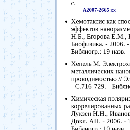
с.
А2007-2665
кх
Хемотаксис как спо
эффектов наноразме
Н.Б., Егорова Е.М., 
Биофизика. - 2006. - 
Библиогр.: 19 назв.
Хепель М. Электрох
металлических нано
проводимостью // Эл
- С.716-729. - Библи
Химическая поляриз
коррелированных ра
Лукзен Н.Н., Иванов 
Докл. АН. - 2006. - Т
Библиогр.: 10 назв.