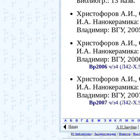
Библиогр.: 13 назв.
Христофоров А.И., 
И.А. Нанокерамика: у
Владимир: ВГУ, 2005.
Христофоров А.И., 
И.А. Нанокерамика: у
Владимир: ВГУ, 2006.
Вр2006
ч/з4 (Л42-Х.
Христофоров А.И., 
И.А. Нанокерамика: у
Владимир: ВГУ, 2007.
Вр2007
ч/з4 (Л42-Х.
А
Б
В
Г
Д
Е
Ж
З
И
К
Л
М
Н
О
|
Назад
А.П.Зарубин
[
О библиотеке
|
Академгородок
|
Новости
|
Выс