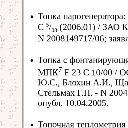
Топка парогенератора:
5
C
/
(2006.01) / ЗАО 
08
N 2008149717/06; заявл
Топка с фонтанирующим
7
МПК
F 23 C 10/00 /
Ю.С., Блохин А.И., Ща
Стельмах Г.П. - N 2004
опубл. 10.04.2005.
Топочная теплометрия 