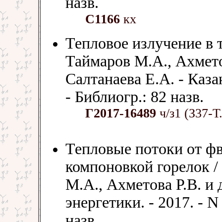
назв.
С1166
кх
Тепловое излучение в 
Таймаров М.А., Ахмето
Салтанаева Е.А. - Казан
- Библиогр.: 82 назв.
Г2017-16489
ч/з1 (З37-Т
Тепловые потоки от фв
компоновкой горелок /
М.А., Ахметова Р.В. и 
энергетики. - 2017. - N 
назв.