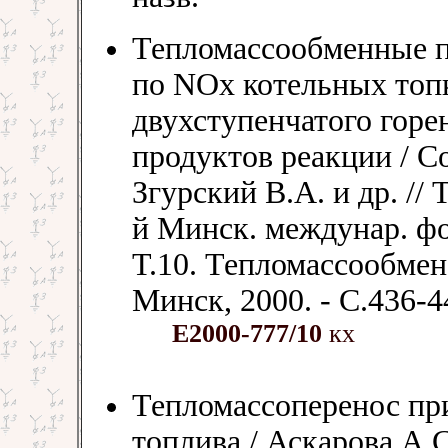
Тепломассообменные п
по NOх котельных топ
двухступенчатого горе
продуктов реакции / Со
Згурский В.А. и др. /
й Минск. междунар. фо
Т.10. Тепломассообмен 
Минск, 2000. - С.436-44
Е2000-777/10
кх
Тепломассоперенос пр
топлива / Аскарова А.С