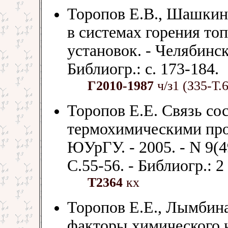
Торопов Е.В., Шашкин
в системах горения т
установок. - Челябинск
Библиогр.: с. 173-184.
Г2010-1987
ч/з1 (З35-Т.
Торопов Е.Е. Связь сос
термохимическими проц
ЮУрГУ. - 2005. - N 9(49
С.55-56. - Библиогр.: 2
Т2364
кх
Торопов Е.Е., Лымбин
факторы химического н