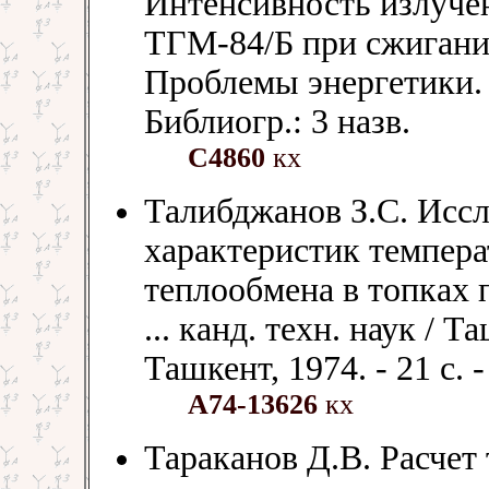
Интенсивность излучен
ТГМ-84/Б при сжигании 
Проблемы энергетики. - 
Библиогр.: 3 назв.
С4860
кх
Талибджанов З.С. Исс
характеристик темпера
теплообмена в топках п
... канд. техн. наук / Т
Ташкент, 1974. - 21 с. 
А74-13626
кх
Тараканов Д.В. Расчет