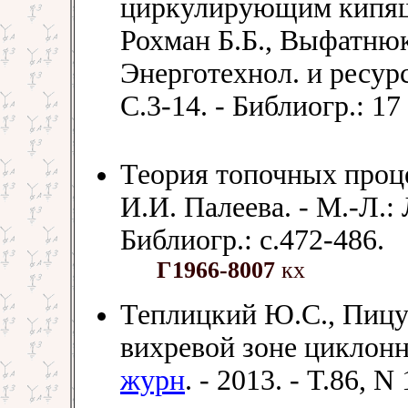
циркулирующим кипящ
Рохман Б.Б., Выфатнюк 
Энерготехнол. и ресурс
С.3-14. - Библиогр.: 17
Теория топочных проце
И.И. Палеева. - М.-Л.: 
Библиогр.: с.472-486.
Г1966-8007
кх
Теплицкий Ю.С., Пицух
вихревой зоне циклонн
журн
. - 2013. - Т.86, N