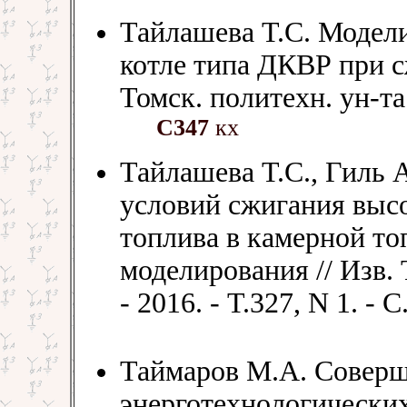
Тайлашева Т.С. Модел
котле типа ДКВР при с
Томск. политехн. ун-та. 
С347
кх
Тайлашева Т.С., Гиль 
условий сжигания выс
топлива в камерной то
моделирования // Изв.
- 2016. - Т.327, N 1. - 
Таймаров М.А. Соверш
энерготехнологических