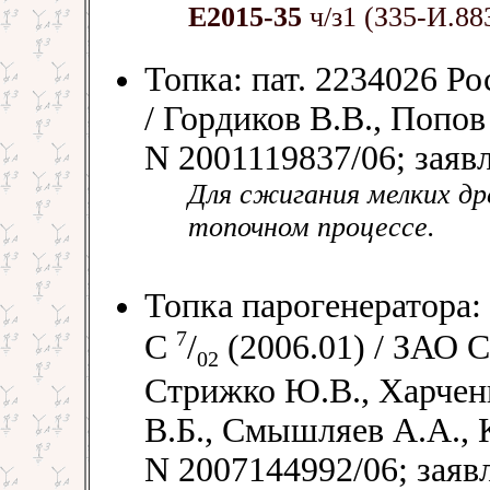
Е2015-35
ч/з1 (З35-И.88
Топка: пат. 2234026 Р
/ Гордиков В.В., Попо
N 2001119837/06; заявл
Для сжигания мелких др
топочном процессе.
Топка парогенератора:
7
C
/
(2006.01) / ЗАО 
02
Стрижко Ю.В., Харчен
В.Б., Смышляев А.А., 
N 2007144992/06; заявл