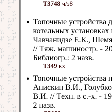
Т3748
ч/з8
Топочные устройства д
котельных установках 
Чавчанидзе Е.К., Шемя
// Тяж. машиностр. - 200
Библиогр.: 2 назв.
Т349
кх
Топочные устройства н
Анискин В.И., Голубко
В.И. // Техн. в с.-х. - 1
2 назв.