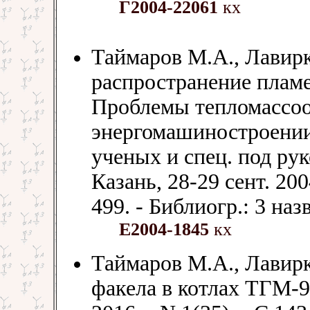
Г2004-22061
кх
Таймаров М.А., Лавир
распространение пламе
Проблемы тепломассоо
энергомашиностроении:
ученых и спец. под рук
Казань, 28-29 сент. 200
499. - Библиогр.: 3 назв
Е2004-1845
кх
Таймаров М.А., Лавир
факела в котлах ТГМ-9