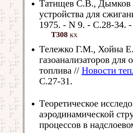
Татищев С.В., Дымков 
устройства для сжиган
1975. - N 9. - С.28-34. 
Т308
кх
Тележко Г.М., Хойна Е
газоанализаторов для 
топлива //
Новости те
С.27-31.
Теоретическое исследо
аэродинамической стр
процессов в надслоево