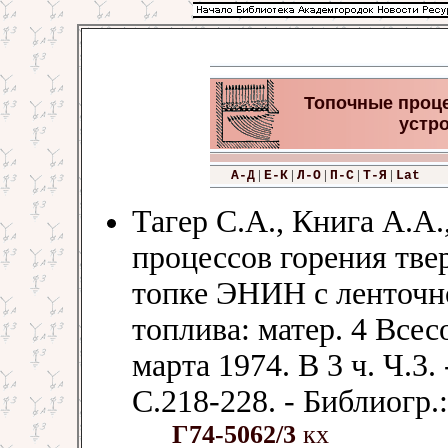
Топочные проц
устр
|
|
|
|
|
А-Д
Е-К
Л-О
П-С
Т-Я
Lat
Тагер С.А., Книга А.А
процессов горения тве
топке ЭНИН с ленточно
топлива: матер. 4 Всес
марта 1974. В 3 ч. Ч.3.
С.218-228. - Библиогр.:
Г74-5062/3
кх