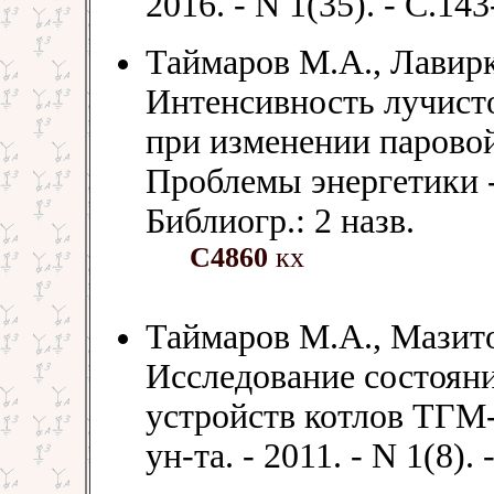
2016. - N 1(35). - С.143
Таймаров М.А., Лавирк
Интенсивность лучисто
при изменении паровой 
Проблемы энергетики - 2
Библиогр.: 2 назв.
С4860
кх
Таймаров М.А., Мазито
Исследование состояни
устройств котлов ТГМ-8
ун-та. - 2011. - N 1(8).