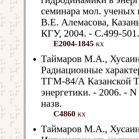
семинара мол. ученых и
В.Е. Алемасова, Казань,
КГУ, 2004. - С.499-501
Е2004-1845
кх
Таймаров М.А., Хусаино
Радиационные характер
ТГМ-84/А Казанской ТЭ
энергетики. - 2006. - N 
назв.
С4860
кх
Таймаров М.А., Хусаин