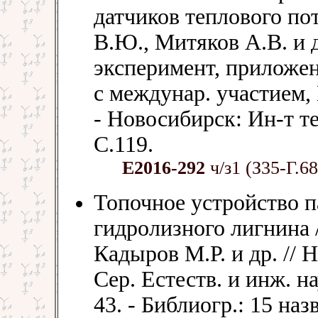
датчиков теплового по
В.Ю., Митяков А.В. и д
эксперимент, приложени
с междунар. участием, 
- Новосибирск: Ин-т т
С.119.
Е2016-292
ч/з1 (З35-Г.68
Топочное устройство п
гидролизного лигнина /
Кадыров М.Р. и др. //
Сер. Естеств. и инж. нау
43. - Библиогр.: 15 назв