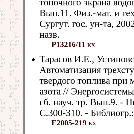
топочного экрана водог
Вып.11. Физ.-мат. и тех
Сургут. гос. ун-та, 2002
назв.
Р13216/11
кх
Тарасов И.Е., Устинов
Автоматизация трехст
твердого топлива при
азота // Энергосистемы
сб. науч. тр. Вып.9. - 
С.300-310. - Библиогр.:
Е2005-219
кх