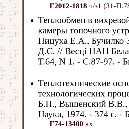
Е2012-1818
ч/з1 (З1-П.7
Теплообмен в вихрево
камеры топочного устр
Пицуха Е.А., Бучилко 
Д.С. // Весцi НАН Белару
Т.64, N 1. - С.87-97. - 
Теплотехнические осн
технологических проце
Б.П., Вышенский В.В.,
Наука, 1974. - 374 с. - 
Г74-13400
кх