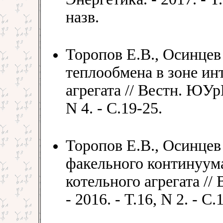
назв.
Торопов Е.В., Осинцев
теплообмена в зоне ин
агрегата // Вестн. ЮУрГ
N 4. - C.19-25.
Торопов Е.В., Осинцев
факельного континуума
котельного агрегата //
- 2016. - Т.16, N 2. - С.