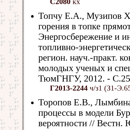
С2080
кх
Топчу Е.А., Музипов Х
горения в топке прямот
Энергосбережение и и
топливно-энергетическ
регион. науч.-практ. к
молодых ученых и спец
ТюмГНГУ, 2012. - С.258
Г2013-2244
ч/з1 (З1-Э.6
Торопов Е.В., Лымбин
процессы в модели Бу
вероятности // Вестн. 