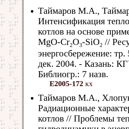
Таймаров М.А., Таймар
Интенсификация тепло
котлов на основе прим
MgO-Cr
O
-SiO
// Рес
2
3
2
энергосбережение: тр. 
дек. 2004. - Казань: КГ
Библиогр.: 7 назв.
Е2005-172
кх
Таймаров М.А., Хлопун
Радиационные характе
котлов // Проблемы те
гидродинамики в энерг