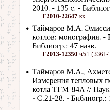
2010. - 135 с. - Библиог
Г2010-22647
кх
Таймаров М.А. Эмисси
котлов: монография. - К
Библиогр.: 47 назв.
Г2013-12350
ч/з1 (З361-
Таймаров М.А., Ахметов
Измерения тепловых по
котла ТГМ-84А // Наука 
- С.21-28. - Библиогр.: 