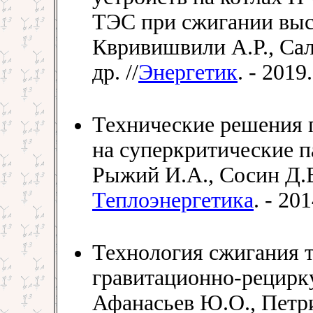
ТЭС при сжигании выс
Квривишвили А.Р., Са
др. //
Энергетик
. - 2019
Технические решения п
на суперкритические п
Рыжий И.А., Сосин Д.В.
Теплоэнергетика
. - 201
Технология сжигания 
гравитационно-рецирк
Афанасьев Ю.О., Петрик