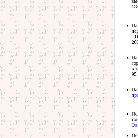
вы
С.8
Па
па
ТП
200
Па
го
в т
95.
Па
пр
Пе
то
Эле
Пе