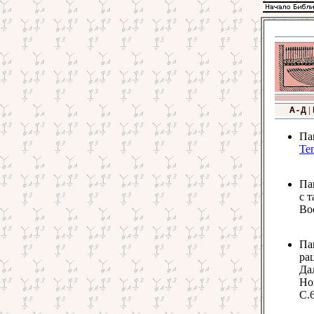
|
А-Д
Па
Те
Па
с 
Вос
Па
ра
Да
Нов
С.6