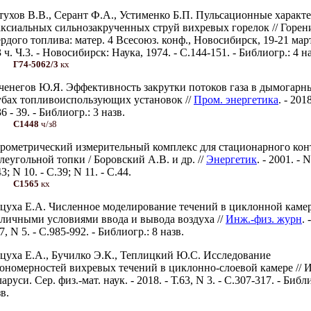
тухов В.В., Серант Ф.А., Устименко Б.П. Пульсационные характ
аксиальных сильнозакрученных струй вихревых горелок // Горен
ердого топлива: матер. 4 Всесоюз. конф., Новосибирск, 19-21 мар
 ч. Ч.3. - Новосибирск: Наука, 1974. - С.144-151. - Библиогр.: 4 на
Г74-5062/3
кх
ченегов Ю.Я. Эффективность закрутки потоков газа в дымогарн
убах топливоиспользующих установок //
Пром. энергетика
. - 2018
6 - 39. - Библиогр.: 3 назв.
С1448
ч/з8
рометрический измерительный комплекс для стационарного кон
леугольной топки / Боровский А.В. и др. //
Энергетик
. - 2001. - N
3; N 10. - С.39; N 11. - С.44.
С1565
кх
цуха Е.А. Численное моделирование течений в циклонной камер
зличными условиями ввода и вывода воздуха //
Инж.-физ. журн
. 
7, N 5. - С.985-992. - Библиогр.: 8 назв.
цуха Е.А., Бучилко Э.К., Теплицкий Ю.С. Исследование
кономерностей вихревых течений в циклонно-слоевой камере // 
аруси. Сер. физ.-мат. наук. - 2018. - Т.63, N 3. - С.307-317. - Библ
в.