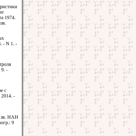
еристики
ие
та 1974.
зв.
ых
. - N 1. -
троля
 9. -
е с
- 2014. -
Изв. НАН
иогр.: 9