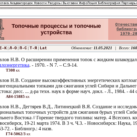
Отечеств
Топочные процессы и топочные
библиогр
устройства
1970-2
|
|
|
|
Обновление:
11.05.2021
| Всего:
16
Е-К
Л-О
П-С
Т-Я
Lat
влов Н.В. О расширении применения топок с жидким шлакоудале
плоэнергетика
. - 1970. - N 7. – С.9-14.
Т308
кх
влов Н.В. Создание высокоэффективных энергетических котлоаг
тангенциальными топками для сжигания углей Сибири и Дальнег
тока: дисс. ... д-ра техн. наук в форме науч. докл. - Л., 1984. - 44 с
А84-15885
кх
влов Н.В., Дегтярев В.Д., Литинецкий В.Я. Создание и исследо
циональных топочных устройств для сжигания бурых углей Сиб
льнего Востока // Горение твердого топлива: матер. 4 Всесоюз. ко
осибирск, 19-21 марта 1974. В 3 ч. Ч.3. - Новосибирск: Наука, 19
3-72. - Библиогр.: 4 назв.
Г74-5062/3
кх