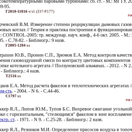
сокотемпературными паровыми турбинами: сб. ст. - М.: МГТУ, 20
9-95.
Г2010-11016
ч/з1 (З37-Р.177)
РЖ
рчевский В.М. Измерение степени рециркуляции дымовых газов
ровых котлах // Теория и практика построения и функциониров
: CONTROL-2005: тр. междунар. науч. конф., 4-6 окт. 2005. - М.
5. - С.78-82. - Библиогр.: 9 назв.
Г2005-1204
кх
трахин Ю.В., Пронин С.П., Зрюмов Е.А. Метод контроля качеств
рения газовоздушной смеси по контрасту цветовых компонентов
опке котельного агрегата // Ползуновский альманах. - 2012. - N 2.
 - Библиогр.: 4 назв.
Т2516
кх
цков Е.А. Метод расчета факелов в теплотехнических агрегатах /
ом-сть
. - 2004. - N 6. - С.44-46.
С1797
кх
РЖ 
ккер Я.Л., Липов Ю.М., Тупов Б.С. Вихревое сжигание угольно
пке с горизонтальным, "стелющимся" факелом в зоне воспламенен
ктр. ст
. - 1971. - N 9. - С.25-28. - Библиогр.: 2 назв.
ккер Я.Л., Резников М.И. Определение присосов воздуха в топо