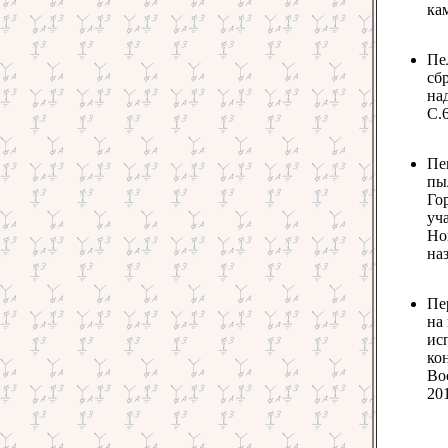
кам
Пе
сб
на
С.6
Пе
пы
Го
уча
Но
наз
Пе
на
ис
ко
Во
201