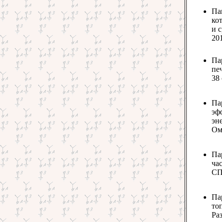
Па
ко
и 
201
Па
печ
38 
Па
эф
эн
Омс
Па
час
СПб
Па
то
Ра