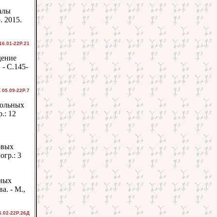
алы
. 2015.
16.01-22Р.21
дение
 - С.145-
 05.09-22Р.7
гольных
.: 12
овых
огр.: 3
йных
а. - М.,
.02-22Р.26Д