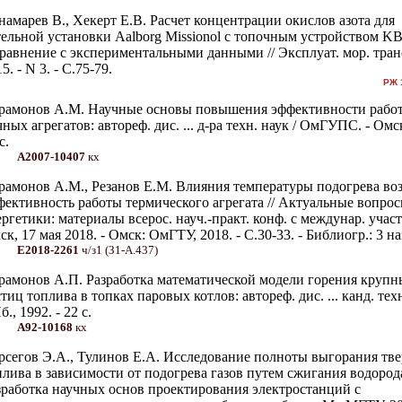
намарев В., Хекерт Е.В. Расчет концентрации окислов азота для
тельной установки Aalborg Missionol с топочным устройством K
сравнение с экспериментальными данными // Эксплуат. мор. транс
5. - N 3. - С.75-79.
РЖ 
рамонов А.М. Научные основы повышения эффективности рабо
ных агрегатов: автореф. дис. ... д-ра техн. наук / ОмГУПС. - Омск
с.
А2007-10407
кх
рамонов А.М., Резанов Е.М. Влияния температуры подогрева воз
фективность работы термического агрегата // Актуальные вопро
ергетики: материалы всерос. науч.-практ. конф. с междунар. учас
к, 17 мая 2018. - Омск: ОмГТУ, 2018. - С.30-33. - Библиогр.: 3 на
Е2018-2261
ч/з1 (З1-А.437)
рамонов А.П. Разработка математической модели горения крупн
тиц топлива в топках паровых котлов: автореф. дис. ... канд. техн
., 1992. - 22 с.
А92-10168
кх
рсегов Э.А., Тулинов Е.А. Исследование полноты выгорания тв
плива в зависимости от подогрева газов путем сжигания водорода
зработка научных основ проектирования электростанций с