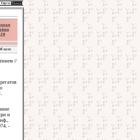
енная
афия
020
06
назв.
нием //
регатов
о
.
вание
ири и
нф.,
74. -