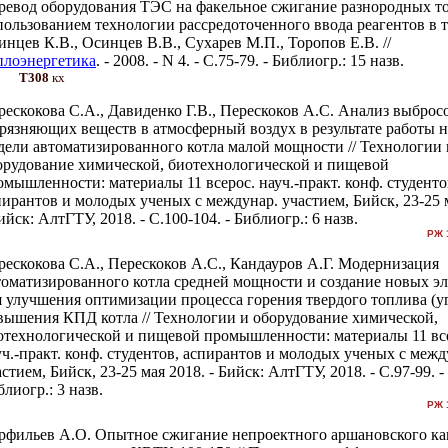
ревод оборудования ТЭС на факельное сжигание разнородных т
пользованием технологии рассредоточенного ввода реагентов в т
инцев К.В., Осинцев В.В., Сухарев М.П., Торопов Е.В. //
плоэнергетика
. - 2008. - N 4. - С.75-79. - Библиогр.: 15 назв.
Т308
кх
рескокова С.А., Давиденко Г.В., Перескоков А.С. Анализ выброс
грязняющих веществ в атмосферный воздух в результате работы 
дели автоматизированного котла малой мощности // Технологии 
орудование химической, биотехнологической и пищевой
омышленности: материалы 11 всерос. науч.-практ. конф. студенто
пирантов и молодых ученых с междунар. участием, Бийск, 23-25 
ийск: АлтГТУ, 2018. - С.100-104. - Библиогр.: 6 назв.
РЖ 
рескокова С.А., Перескоков А.С., Кандауров А.Г. Модернизация
томатизированного котла средней мощности и создание новых э
я улучшения оптимизации процесса горения твердого топлива (уг
вышения КПД котла // Технологии и оборудование химической,
отехнологической и пищевой промышленности: материалы 11 вс
уч.-практ. конф. студентов, аспирантов и молодых ученых с межд
стием, Бийск, 23-25 мая 2018. - Бийск: АлтГТУ, 2018. - С.97-99. -
лиогр.: 3 назв.
РЖ 
рфильев А.О. Опытное сжигание непроектного аршановского к