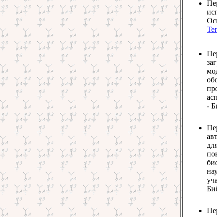
Пе
ис
Ос
Те
Пе
за
мо
об
пр
ас
- Б
Пе
ав
дл
по
би
на
уча
Биб
Пе