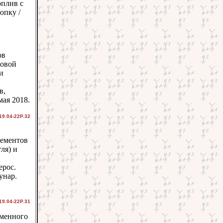
оплив с
опку /
ов
новой
и
в,
мая 2018.
19.04-22Р.32
лементов
ля) и
ерос.
унар.
19.04-22Р.31
аменного