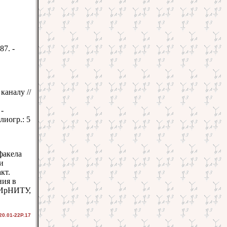
87. -
аналу //
 -
лиогр.: 5
факела
и
кт.
ния в
: ИрНИТУ,
20.01-22Р.17