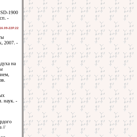
BSD-1900
п. -
16.09-22Р.22
ты
, 2007. -
духа на
сы
тием,
зв.
ых
. наук. -
ердого
 //