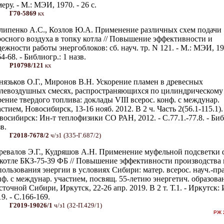
еру. - М.: МЭИ, 1970. - 26 с.
Г70-5869
кх
липенко А.С., Козлов Ю.А. Применение различных схем подачи
росного воздуха в топку котла // Повышение эффективности и
дежности работы энергоблоков: сб. науч. тр. N 121. - М.: МЭИ, 19
4-68. - Библиогр.: 1 назв.
Р10798/121
кх
нязьков О.Г., Миронов В.Н. Ускорение пламен в древесных
левоздушных смесях, распространяющихся по цилиндрическому к
рение твердого топлива: доклады VIII всерос. конф. с междунар.
стием, Новосибирск, 13-16 нояб. 2012. В 2 ч. Часть 2(56.1-115.1).
восибирск: Ин-т теплофизики СО РАН, 2012. - С.77.1.-77.8. - Биб
в.
Г2018-7678/2
ч/з1 (З35-Г.687/2)
ревалов Э.Г., Кудряшов А.Н. Применение муфельной подсветки 
 котле БКЗ-75-39 ФБ // Повышение эффективности производства 
пользования энергии в условиях Сибири: матер. всерос. науч.-пра
нф. с междунар. участием, посвящ. 55-летию энергетич. образова
сточной Сибири, Иркутск, 22-26 апр. 2019. В 2 т. Т.1. - Иркутск
9. - С.166-169.
Г2019-19026/1
ч/з1 (З2-П.429/1)
РЖ 