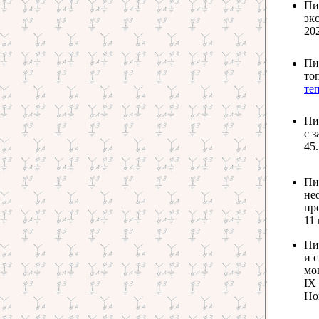
Пи
эк
202
Пи
то
те
Пи
с 
45.
Пи
не
пр
11 
Пи
и 
мо
IХ
Но