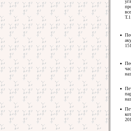
уг
пр
все
Т.1
Пе
аку
151
Пе
час
наз
Пе
пар
наз
Пе
кот
201