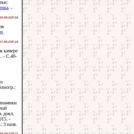
пки:
тика
. -
20.08-22Р.34
ов
ти
17.06-22Р.16
в камере
1. - С.40-
го
иблиогр.:
динамики
алой
. докл.
15. -
 3 назв.
16.09-22Р.11