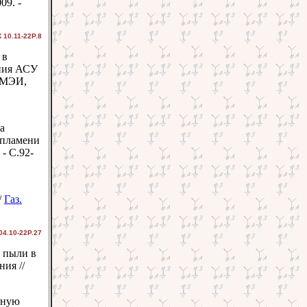
09. -
 10.11-22Р.8
 в
ания АСУ
: МЭИ,
а
 пламени
 - С.92-
/
Газ.
04.10-22Р.27
й пыли в
ия //
чную