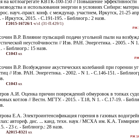
ля на котлоагрегате КВТК-100-150 // Повышение эффективности
оизводства и использования энергии в условиях Сибири: матери
рос. науч.-практ. конф. с междунар. участием, Иркутск, 21-25 апр
. - Иркутск, 2015. - С.191-195. - Библиогр.: 2 назв.
Г2015-16726/1
ч/з1 (З1-П.429/1)
РЖ 
сочин В.Р. Влияние пульсаций подачи угольной пыли на возбуж
стической неустойчивости // Изв. РАН. Энергетика. - 2005. - N 1.
. - Библиогр.: 15 назв.
С1043
кх
РЖ
сочин В.Р. Возбуждение акустических колебаний при горении у
тиц // Изв. РАН. Энергетика. - 2002. - N 1. - С.146-151. - Библиогр
в.
С1043
кх
тров А.И. Оценка причин повреждений обмуровок в топках суд
овых котлов // Вестн. МГТУ. - 2015. - Т.18, N 1. - С.17-19. - Библи
в.
трова Е.А. Электроинтенсификация горения в газовых водогре
лах: автореф. дис. ... канд. техн. наук / МСХА им. К.А. Тимирязев
5. - 23 с. - Библиогр.: 28 назв.
А2015-8321
кх
РЖ 16