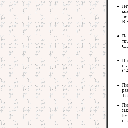
Пе
ко
тв
В 3
Пе
тр
С.3
Пи
пы
С.4
Пи
ра
Т.8
Пи
за
Бел
наз