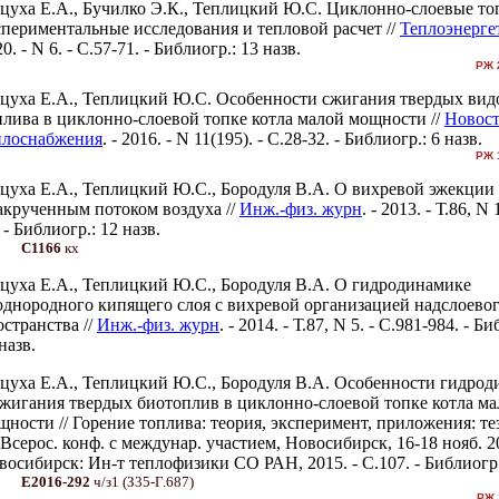
цуха Е.А., Бучилко Э.К., Теплицкий Ю.С. Циклонно-слоевые то
спериментальные исследования и тепловой расчет //
Теплоэнерге
0. - N 6. - С.57-71. - Библиогр.: 13 назв.
РЖ 
цуха Е.А., Теплицкий Ю.С. Особенности сжигания твердых вид
плива в циклонно-слоевой топке котла малой мощности //
Новос
плоснабжения
. - 2016. - N 11(195). - С.28-32. - Библиогр.: 6 назв.
РЖ 
цуха Е.А., Теплицкий Ю.С., Бородуля В.А. О вихревой эжекции 
закрученным потоком воздуха //
Инж.-физ. журн
. - 2013. - Т.86, N 
 - Библиогр.: 12 назв.
С1166
кх
цуха Е.А., Теплицкий Ю.С., Бородуля В.А. О гидродинамике
однородного кипящего слоя с вихревой организацией надслоево
остранства //
Инж.-физ. журн
. - 2014. - Т.87, N 5. - С.981-984. - Б
назв.
цуха Е.А., Теплицкий Ю.С., Бородуля В.А. Особенности гидро
сжигания твердых биотоплив в циклонно-слоевой топке котла м
щности // Горение топлива: теория, эксперимент, приложения: тез
 Всерос. конф. с междунар. участием, Новосибирск, 16-18 нояб. 20
восибирск: Ин-т теплофизики СО РАН, 2015. - С.107. - Библиогр.:
Е2016-292
ч/з1 (З35-Г.687)
РЖ 