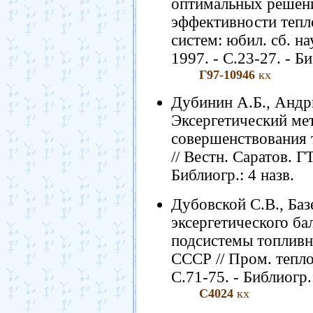
оптимальных решен
эффективности тепл
систем: юбил. сб. на
1997. - С.23-27. - Би
Г97-10946
кх
Дубинин А.Б., Андр
Эксергетический ме
совершенствования 
// Вестн. Саратов. ГТ
Библиогр.: 4 назв.
Дубовской С.В., Баз
эксергетического ба
подсистемы топливн
СССР // Пром. теплот
С.71-75. - Библиогр.
С4024
кх