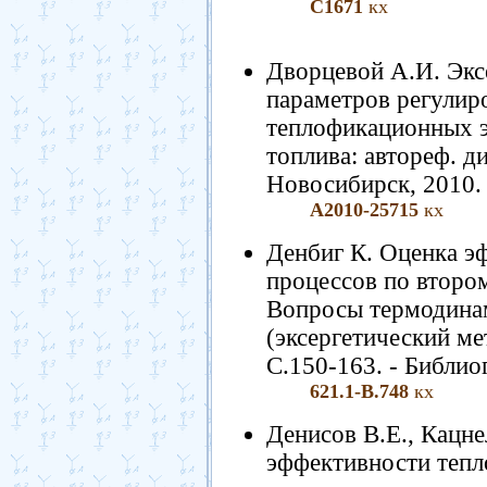
С1671
кх
Дворцевой А.И. Экс
параметров регулир
теплофикационных э
топлива: автореф. дис
Новосибирск, 2010. 
А2010-25715
кх
Денбиг К. Оценка э
процессов по второ
Вопросы термодинам
(эксергетический мет
С.150-163. - Библиог
621.1-В.748
кх
Денисов В.Е., Кацн
эффективности тепл