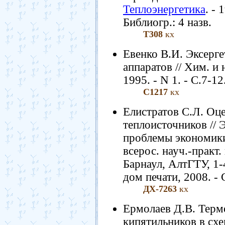
Теплоэнергетика
. - 
Библиогр.: 4 назв.
Т308
кх
Евенко В.И. Эксерг
аппаратов // Хим. и
1995. - N 1. - С.7-12
С1217
кх
Елистратов С.Л. Оц
теплоисточников // Э
проблемы экономик
всерос. науч.-практ.
Барнаул, АлтГТУ, 1-
дом печати, 2008. - 
ДХ-7263
кх
Ермолаев Д.В. Терм
кипятильников в сх