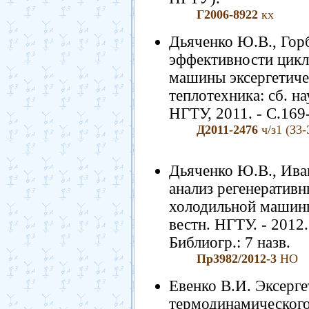
Г2006-8922
кх
Дьяченко Ю.В., Гор
эффективности цикл
машины эксергетиче
теплотехника: сб. на
НГТУ, 2011. - С.169-
Д2011-2476
ч/з1 (З3-
Дьяченко Ю.В., Ива
анализ регенератив
холодильной машины
вестн. НГТУ. - 2012. 
Библиогр.: 7 назв.
Пр3982/2012-3
НО
Евенко В.И. Эксерге
термодинамического