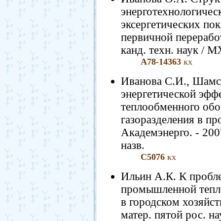
энерготехнологичес
эксергетических пок
первичной переработк
канд. техн. наук / М
А78-14363
кх
Иванова С.И., Шамс
энергетической эфф
теплообменного обо
газоразделения в про
Академэнерго. - 2007
назв.
С5076
кх
Ильин А.К. К пробл
промышленной тепло
в городском хозяйст
матер. пятой рос. на