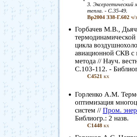
3. Эксергетический
тепла. - С.35-49.
Вр2004 З38-Г.602
ч/
Горбачев М.В., Дья
термодинамической
цикла воздушнохоло
авиационной СКВ с 
метода // Науч. вестн
С.103-112. - Библиог
С4521
кх
Горленко А.М. Терм
оптимизация многоц
систем //
Пром. энер
Библиогр.: 2 назв.
С1448
кх