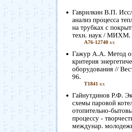
Гаврилкин В.П. Исс
анализ процесса те
на трубках с покрыти
техн. наук / МИХМ. -
А76-12740
кх
Гажур А.А. Метод о
критерия энергетич
оборудования // Вест
96.
Т1841
кх
Гайнутдинов Р.Ф. Эк
схемы паровой кот
отопительно-бытовы
процессу - творчес
междунар. молодежн