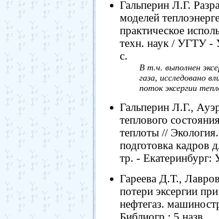
Гальперин Л.Г. Разр
моделей теплоэнерг
практическое использ
техн. наук / УГТУ - 
с.
В т.ч. выполнен эк
газа, исследовано в
поток эксергии теп
Гальперин Л.Г., Ауэ
теплового состояния
теплоты // Экология
подготовка кадров д
тр. - Екатеринбург:
Гареева Д.Т., Лавро
потери эксергии при
нефтегаз. машиностр.
Библиогр.: 5 назв.