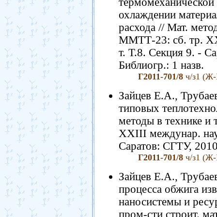
термомеханической 
охлаждении материа
расхода // Мат. мето
ММТТ-23: сб. тр. ХХ
т. Т.8. Секция 9. - С
Библиогр.: 1 назв.
Г2011-701/8
ч/з1 (Ж-
Зайцев Е.А., Трубае
типовых теплотехнол
методы в технике и 
ХХIII междунар. науч
Саратов: СГТУ, 2010.
Г2011-701/8
ч/з1 (Ж-
Зайцев Е.А., Трубае
процесса обжига изв
наносистемы и ресу
пром-сти строит. ма