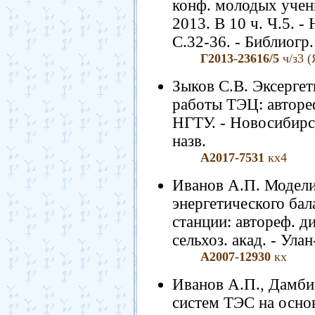
конф. молодых учен
2013. В 10 ч. Ч.5. -
С.32-36. - Библиогр.:
Г2013-23616/5
ч/з3 (
Зыков С.В. Эксерге
работы ТЭЦ: автореф.
НГТУ. - Новосибирск,
назв.
А2017-7531
кх4
Иванов А.П. Модели
энергетического бал
станции: автореф. дис
сельхоз. акад. - Улан
А2007-12930
кх
Иванов А.П., Дамби
систем ТЭС на основ