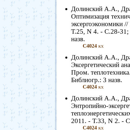
Долинский А.А., Др
Оптимизация технич
эксергоэкономики // 
Т.25, N 4. - C.28-31;
назв.
С4024
кх
Долинский А.А., Др
Эксергетический ана
Пром. теплотехника. 
Библиогр.: 3 назв.
С4024
кх
Долинский А.А., Др
Энтропийно-эксерге
теплоэнергетических
2011. - Т.33, N 2. - 
С4024
кх