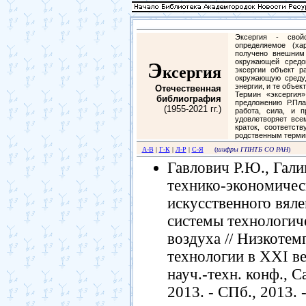
Эксергия - свой
определяемое (ха
получено внешним
окружающей средо
Э
ксергия
эксергии объект р
окружающую среду,
энергии, и те объе
Отечественная
Термин «эксергия
библиография
предложению Р.Пла
(1955-2021 гг.)
работа, сила, и 
удовлетворяет все
краток, соответст
родственным термин
А-В
|
Г-К
|
Л-Р
|
С-Я
(
шифры ГПНТБ СО РАН
)
Гавлович Р.Ю., Гали
технико-экономичес
искусственного вял
системы технологич
воздуха // Низкоте
технологии в ХХI ве
науч.-техн. конф., С
2013. - СПб., 2013. 