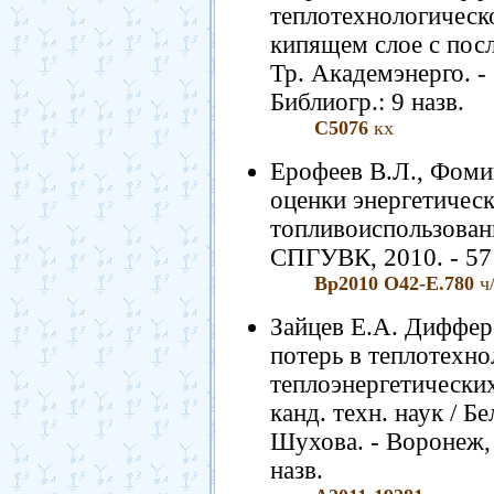
теплотехнологическ
кипящем слое с пос
Тр. Академэнерго. - 2
Библиогр.: 9 назв.
С5076
кх
Ерофеев В.Л., Фоми
оценки энергетичес
топливоиспользовани
СПГУВК, 2010. - 57 с
Вр2010 О42-Е.780
ч/
Зайцев Е.А. Диффер
потерь в теплотехно
теплоэнергетических 
канд. техн. наук / Бе
Шухова. - Воронеж, 2
назв.