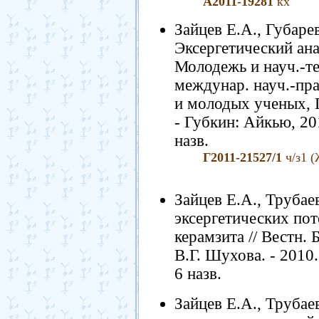
А2011-19281
кх
Зайцев Е.А., Губаре
Эксергетический ана
Молодежь и науч.-тех
междунар. науч.-пра
и молодых ученых, Гу
- Губкин: Айкью, 201
назв.
Г2011-21527/1
ч/з1 (
Зайцев Е.А., Труба
эксергетических пот
керамзита // Вестн. 
В.Г. Шухова. - 2010.
6 назв.
Зайцев Е.А., Трубае