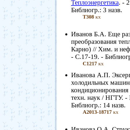
Теплоэнергетика
. - 
Библиогр.: 3 назв.
Т308
кх
Иванов Б.А. Еще ра
преобразования теп
Карно) // Хим. и неф
- С.17-19. - Библиогр
С1217
кх
Иванова А.П. Эксер
холодильных машин 
кондиционирования во
техн. наук / НГТУ. -
Библиогр.: 14 назв.
А2013-18717
кх
Иванова О.А. Струк