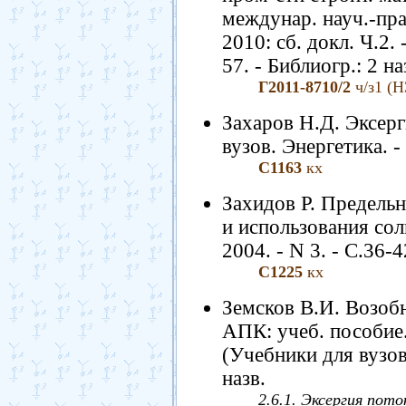
междунар. науч.-прак
2010: сб. докл. Ч.2.
57. - Библиогр.: 2 на
Г2011-8710/2
ч/з1 (Н
Захаров Н.Д. Эксерг
вузов. Энергетика. - 
С1163
кх
Захидов Р. Предель
и использования сол
2004. - N 3. - С.36-4
С1225
кх
Земсков В.И. Возоб
АПК: учеб. пособие. 
(Учебники для вузов.
назв.
2.6.1. Эксергия пото