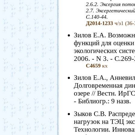
2.6.2. Эксергия пото
2.7. Эксергетически
С.140-44.
Д2014-1233
ч/з1 (З6-
Зилов Е.А. Возможн
функций для оценки
экологических систем
2006. - N 3. - С.269
С4659
кх
Зилов Е.А., Анневил
Долговременная дин
озере // Вестн. ИрГС
- Библиогр.: 9 назв.
Зыков С.В. Распреде
нагрузок на ТЭЦ экс
Технологии. Инновац