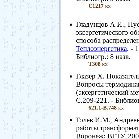
С1217
кх
Гладунцов А.И., Пу
эксергетического о
способа распределен
Теплоэнергетика
. - 
Библиогр.: 8 назв.
Т308
кх
Глазер Х. Показател
Вопросы термодинам
(эксергетический мет
С.209-221. - Библиог
621.1-В.748
кх
Голев И.М., Андрее
работы трансформато
Воронеж: ВГТУ, 2003.