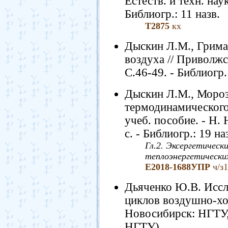
Естеств. и техн. наук
Библиогр.: 11 назв.
Т2875
кх
Дыскин Л.М., Грима
воздуха // Приволжск
С.46-49. - Библиогр.:
Дыскин Л.М., Моро
термодинамического 
учеб. пособие. - Н.
с. - Библиогр.: 19 на
Гл.2. Эксергетическ
теплоэнергетических
Е2018-1688УПР
ч/з1
Дьяченко Ю.В. Исс
циклов воздушно-хо
Новосибирск: НГТУ, 
НГТУ).