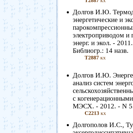
Т2887
кх
Долгов И.Ю. Термод
энергетические и эк
парокомпрессионных
электроприводом и п
энерг. и экол. - 2011
Библиогр.: 14 назв.
Т2887
кх
Долгов И.Ю. Энерге
анализ систем энер
сельскохозяйственн
с когенерационными
МЭСХ. - 2012. - N 5.
С2213
кх
Долгополов И.С., Т
эксергодиссипативна