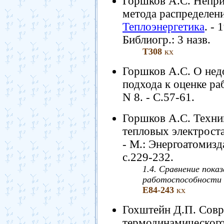
Горшков А.С. Непри
метода распределени
Теплоэнергетика
. - 
Библиогр.: 3 назв.
Т308
кх
Горшков А.С. О недо
подхода к оценке р
N 8. - С.57-61.
Горшков А.С. Техни
тепловых электростан
- М.: Энергоатомизда
с.229-232.
1.4. Сравнение пока
работоспособности (э
Е84-243
кх
Гохштейн Д.П. Сов
термодинамического