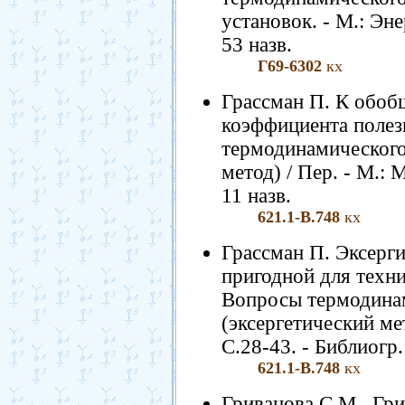
установок. - М.: Эне
53 назв.
Г69-6302
кх
Грассман П. К обо
коэффициента полез
термодинамического
метод) / Пер. - М.: 
11 назв.
621.1-В.748
кх
Грассман П. Эксерги
пригодной для техни
Вопросы термодинам
(эксергетический мет
С.28-43. - Библиогр.
621.1-В.748
кх
Гриванова С.М., Гр