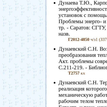
Дунаева Т.Ю., Карп
энергоэффективност
установок с помощью
Проблемы энерго- и 
тр. - Саратов: СГТУ,
назв.
Г2012-4850
ч/з1 (З37
Дунаевский С.Н. Во
преобразования тепл
Акт. проблемы соврем
С.211-219. - Библиог
Т2757
кх
Дунаевский С.Н. Те
реализация которого
механическую работ
рабочим телом тепло