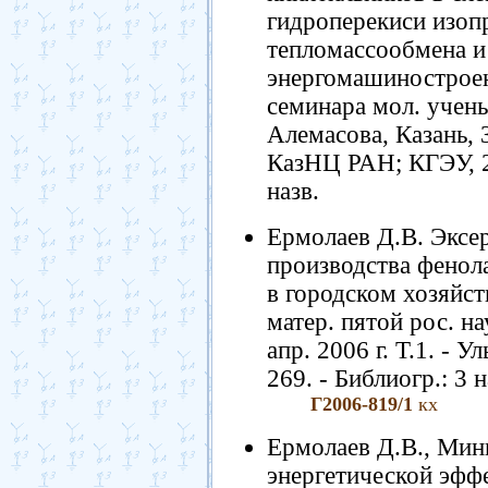
гидроперекиси изоп
тепломассообмена и
энергомашиностроен
семинара мол. учены
Алемасова, Казань, 
КазНЦ РАН; КГЭУ, 20
назв.
Ермолаев Д.В. Эксе
производства фенола
в городском хозяйст
матер. пятой рос. на
апр. 2006 г. Т.1. - У
269. - Библиогр.: 3 н
Г2006-819/1
кх
Ермолаев Д.В., Минг
энергетической эфф