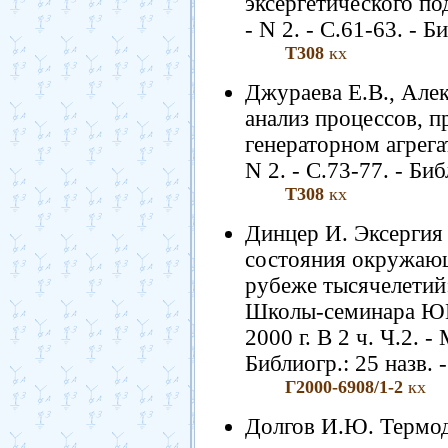
эксергетического по
- N 2. - С.61-63. - Б
Т308
кх
Джураева Е.В., Але
анализ процессов, п
генераторном агрега
N 2. - С.73-77. - Биб
Т308
кх
Динцер И. Эксергия
состояния окружающ
рубеже тысячелетий:
Школы-семинара ЮН
2000 г. В 2 ч. Ч.2. -
Библиогр.: 25 назв. 
Г2000-6908/1-2
кх
Долгов И.Ю. Термод