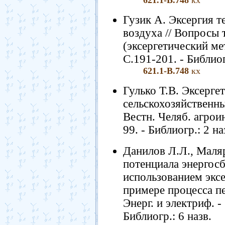
621.1-В.748
кх
Гузик А. Эксергия т
воздуха // Вопросы
(эксергетический мет
С.191-201. - Библиог
621.1-В.748
кх
Гулько Т.В. Эксерге
сельскохозяйственны
Вестн. Челяб. агроинж
99. - Библиогр.: 2 на
Данилов Л.Л., Маля
потенциала энергос
использованием эксе
примере процесса пе
Энерг. и электриф. - 
Библиогр.: 6 назв.