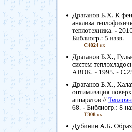
Драганов Б.Х. К фе
анализа теплофизиче
теплотехника. - 2010.
Библиогр.: 5 назв.
С4024
кх
Драганов Б.Х., Гуль
систем теплохладосн
АВОК. - 1995. - С.2
Драганов Б.Х., Хал
оптимизация повер
аппаратов //
Теплоэн
68. - Библиогр.: 8 на
Т308
кх
Дубинин А.Б. Образ