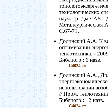
топологоэксергетиче
технологических сист
науч. тр. ДметАУ. -
Металлургическая Ак
С.67-71.
Долинский А.А. К в
оптимизации энергет
теплотехника. - 2009.
Библиогр.: 6 назв.
С4024
кх
Долинский А.А., Др
энергоэкономическо
использовании возо
// Пром. теплотехника
Библиогр.: 12 назв.
С4024
кх