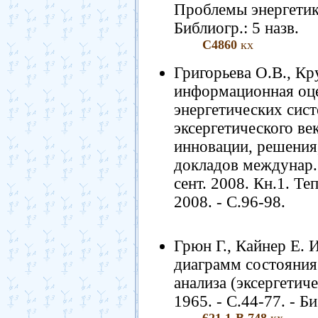
Проблемы энергетики.
Библиогр.: 5 назв.
С4860
кх
Григорьева О.В., Кр
информационная оце
энергетических сист
эксергетического ве
инновации, решения
докладов междунар. 
сент. 2008. Кн.1. Те
2008. - С.96-98.
Грюн Г., Кайнер Е. 
диаграмм состояния
анализа (эксергетиче
1965. - С.44-77. - Би