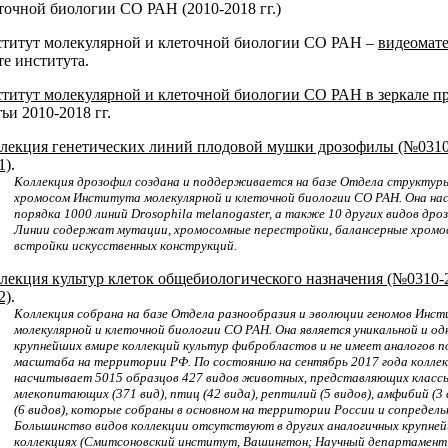
точной биологии СО РАН (2010-2018 гг.)
титут молекулярной и клеточной биологии СО РАН –
видеомат
те института.
титут молекулярной и клеточной биологии СО РАН в зеркале п
тьи 2010-2018 гг.
лекция генетических линий плодовой мушки дрозофилы (№0310
1)
.
Коллекция дрозофил создана и поддерживается на базе Отдела структур
хромосом Института молекулярной и клеточной биологии СО РАН. Она н
порядка 1000 линий Drosophila melanogaster, а также 10 других видов дро
Линии содержат мутации, хромосомные перестройки, балансерные хромо
встройки искусственных конструкций.
лекция культур клеток общебиологического назначения (№0310-
2)
.
Коллекция собрана на базе Отдела разнообразия и эволюции геномов Инс
молекулярной и клеточной биологии СО РАН. Она является уникальной и од
крупнейших вмире коллекций культур фибробластов и не имеет аналогов п
масштаба на территории РФ. По состоянию на сентябрь 2017 года колле
насчитывает 5015 образцов 427 видов животных, представляющих класс
млекопитающих (371 вид), птиц (42 вида), рептилий (5 видов), амфибий (3 
(6 видов), которые собраны в основном на территории России и сопредель
Большинство видов коллекции отсутствуют в других аналогичных крупне
коллекциях (Смитсоновский институт, Вашингтон; Научный департамент