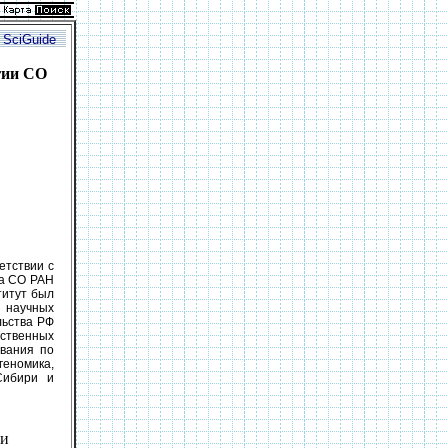
|
SciGuide
гии СО
етствии с
ма СО РАН
титут был
 научных
льства РФ
мственных
вания по
еномика,
Сибири и
 и