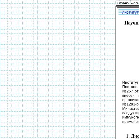
Институ
Научн
Институт
Постанов
№257 от 
внесен 
организа
№1293-р 
Министе
следующ
иммуног
применен
Дис