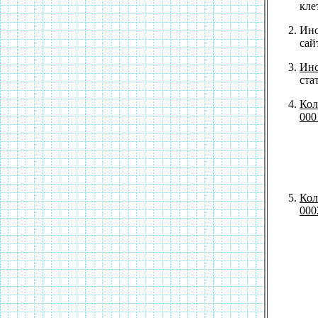
кле
Инс
сай
Инс
ста
Кол
000
Кол
000