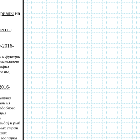
ериалы
на
рессы
:
-2016-
ы и функции
асчитывает
зофил.
сомы,
2016-
титута
ной из
одобного
кция
ы
вида) и рыб
ных стран.
йших
 зоопарка