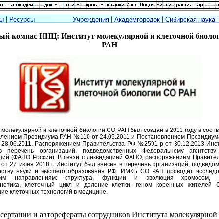
|
|
|
ты
Ресурсы
Учреждения
Академгородок
Сибирская наука
ый компас ННЦ: Институт молекулярной и клеточной биоло
РАН
 молекулярной и клеточной биологии СО РАН был создан в 2011 году в соотв
лением Президиума РАН №110 от 24.05.2011 и Постановлением Президиу
28.06.2011. Распоряжением Правительства РФ №2591-р от 30.12.2013 Инс
в перечень организаций, подведомственных Федеральному агентству
ций (ФАНО России). В связи с ликвидацией ФАНО, распоряжением Правите
от 27 июня 2018 г. Институт был внесен в перечень организаций, подведо
рству науки и высшего образования РФ. ИМКБ СО РАН проводит исследо
им направлениям: структура, функции и эволюция хромосом, г
енетика, клеточный цикл и деление клетки, геном коренных жителей 
ие клеточных технологий в медицине.
сертации и авторефераты
сотрудников Института молекулярной