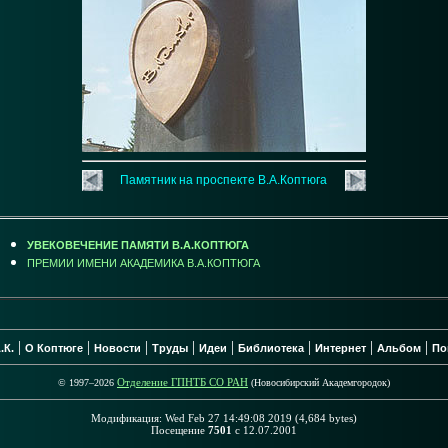
Памятник на проспекте В.А.Коптюга
УВЕКОВЕЧЕНИЕ ПАМЯТИ В.А.КОПТЮГА
ПРЕМИИ ИМЕНИ АКАДЕМИКА В.А.КОПТЮГА
|
|
|
|
|
|
|
|
.К.
О Коптюге
Новости
Труды
Идеи
Библиотека
Интернет
Альбом
По
Отделение ГПНТБ СО РАН
© 1997–2026
(Новосибирский Академгородок)
Модификация: Wed Feb 27 14:49:08 2019 (4,684 bytes)
Посещение
7501
с 12.07.2001