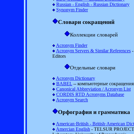
Russian - English - Russian Dictionary
Synonym Finder
Словари сокращений
Коллекции словарей
Acronym Finder
Acronym Servers & Similar References
-
Editors
Отдельные словари
Acronym Dictionary
BABEL
-- компьютерные сокращения
Canonical Abbreviation / Acronym List
CORDIS RTD Acronyms Database
Acronym Search
Орфография и грамматика
American·British - British·American Dic
Amercian English
- TELSUR PROJECT at