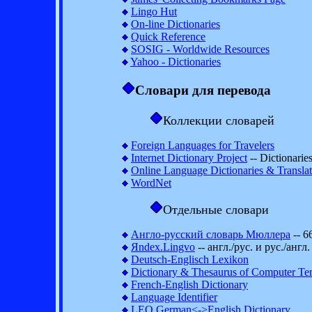
Lingo Hut
On-line Dictionaries
Quick Reference
SOSIG - Worldwide Resources
Yahoo - Dictionaries
Словари для перевода
Коллекции словарей
Foreign Languages for Travelers
Internet Dictionary Project
-- Dictionarie
Online Language Dictionaries & Translat
WordNet
Отдельные словари
Англо-русский словарь Мюллера
-- 6
Яndex.Lingvo
-- англ./рус. и рус./англ.
Deutsch-Englisch Lexikon
Dictionary & Thesaurus of Computer Te
French-English Dictionary
Language Identifier
LEO German<->English Dictionary