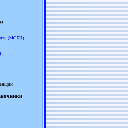
ки
ентр (МОБЦ)
е
t
женщин
авочники