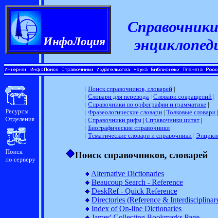
Справочники
ИнфоЛоция
энциклопед
|
Поиск cправочников, словарей
|
|
Словари для перевода
|
Словари сокращений
|
|
Справочники по орфографии и грамматике
|
Ресурсы
|
Фразеологические словари
|
Толковые словари
Отделения
|
Справочники рифм
|
Справочники цитат
|
|
Биографические справочники
|
|
Тематические словари и справочники
|
Энцикл
Поиск
Поиск cправочников, словарей
по серверу
Alternative Dictionaries
Beaucoup Search - Reference
DeskRef - Quick Reference
Directories (Reference & Interdisciplinar
Index of On-line Dictionaries
James' Collecting Bookmarks Page