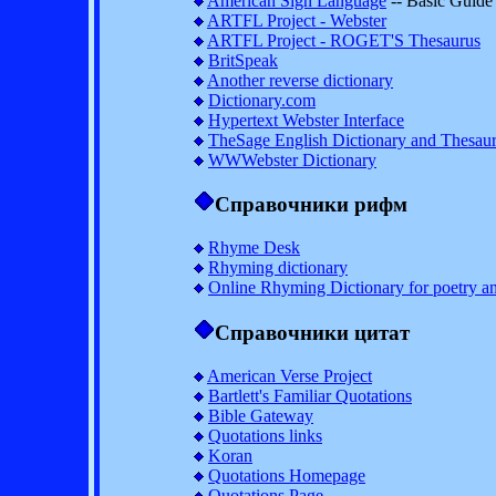
American Sign Language
-- Basic Guide
ARTFL Project - Webster
ARTFL Project - ROGET'S Thesaurus
BritSpeak
Another reverse dictionary
Dictionary.com
Hypertext Webster Interface
TheSage English Dictionary and Thesau
WWWebster Dictionary
Справочники рифм
Rhyme Desk
Rhyming dictionary
Online Rhyming Dictionary for poetry a
Справочники цитат
American Verse Project
Bartlett's Familiar Quotations
Bible Gateway
Quotations links
Koran
Quotations Homepage
Quotations Page