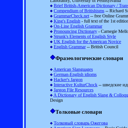
Laboratory, University of Pennsylvania
Brief British-American Dictionary / Trans
Compendium of Britishisms
-- Richard S
GrammarCheck.net
-- free Online Gram
King's English
- full text of the 1st editi
On-Line English Grammar
Pronouncing Dictionary
- Carnegie Mello
Strunk's Elements of English Style
UK English for the American Novice
English Grammar
-- British Council
Фразеологические словари
American Slanguages
German-English idioms
Hacker's Jargon
Interactive KulturChock
-- шведские и
Jargon File Resources
A Dictionary of English Slang & Colloqu
Design
Толковые словари
Толковый словарь Ожегова