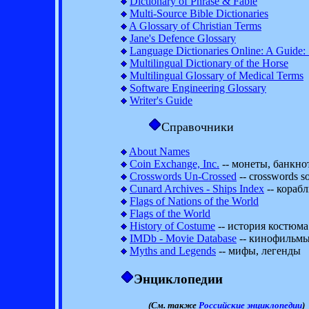
Dictionary of Phrase & Fable
Multi-Source Bible Dictionaries
A Glossary of Christian Terms
Jane's Defence Glossary
Language Dictionaries Online: A Guide: 
Multilingual Dictionary of the Horse
Multilingual Glossary of Medical Terms
Software Engineering Glossary
Writer's Guide
Справочники
About Names
Coin Exchange, Inc.
-- монеты, банкно
Crosswords Un-Crossed
-- crosswords so
Cunard Archives - Ships Index
-- кораб
Flags of Nations of the World
Flags of the World
History of Costume
-- история костюма
IMDb - Movie Database
-- кинофильм
Myths and Legends
-- мифы, легенды
Энциклопедии
(См. также
Российские энциклопедии
)