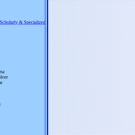
Scholarly & Specialized
ты
lver
ли
ы