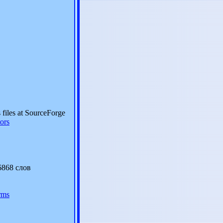
s files at SourceForge
ors
6868 слов
rms