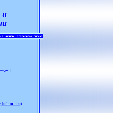
 и
ии
|
опедии
|
y Information)