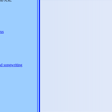
 to ASL
rus
nd songwriting