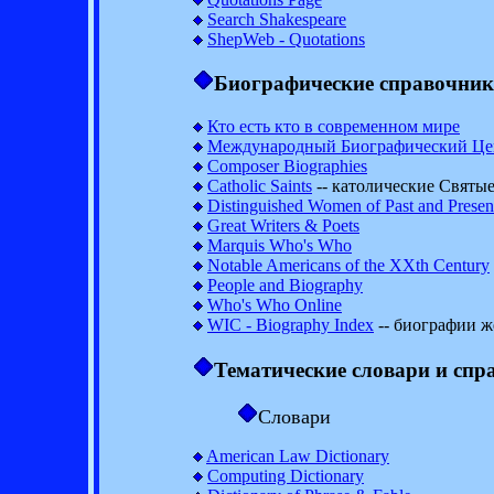
Search Shakespeare
ShepWeb - Quotations
Биографические справочни
Кто есть кто в современном мире
Международный Биографический Ц
Composer Biographies
Catholic Saints
-- католические Святы
Distinguished Women of Past and Presen
Great Writers & Poets
Marquis Who's Who
Notable Americans of the XXth Century
People and Biography
Who's Who Online
WIC - Biography Index
-- биографии 
Тематические словари и спр
Словари
American Law Dictionary
Computing Dictionary