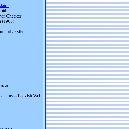
lator
mith
mar Checker
on (1908)
n University
диомы
ialisms
-- Peevish Web