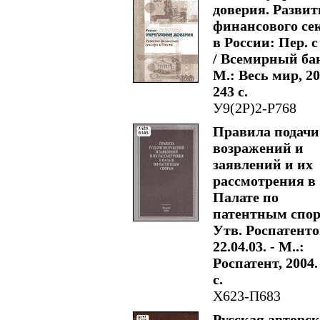
доверия. Развит
финансового се
в России: Пер. с
/ Всемирный бан
М.: Весь мир, 20
243 с.
У9(2Р)2-Р768
Правила подачи
возражений и
заявлений и их
рассмотрения в
Палате по
патентным спор
Утв. Роспатенто
22.04.03. - М..:
Роспатент, 2004. 
с.
Х623-П683
Русская авторс