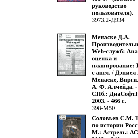
руководство
пользователя).
З973.2-Д934
Менаске Д.А.
Производительн
Web-служб: Ана
оценка и
планирование: 
с англ. / Дэниел 
Менаске, Вирги
А. Ф. Алмейда. -
СПб.: ДиаСофт
2003. - 466 с.
З98-М50
Соловьев С.М. 
по истории Росс
М.: Астрель: АС