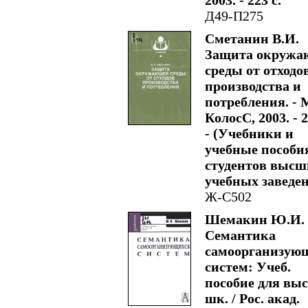
2003. - 223 с.
Д49-П275
Сметанин В.И.
Защита окружа
среды от отходо
производства и
потребления. - 
КолосС, 2003. - 2
- (Учебники и
учебные пособи
студентов высш
учебных заведен
Ж-С502
Шемакин Ю.И.
Семантика
самоорганизую
систем: Учеб.
пособие для вы
шк. / Рос. акад.