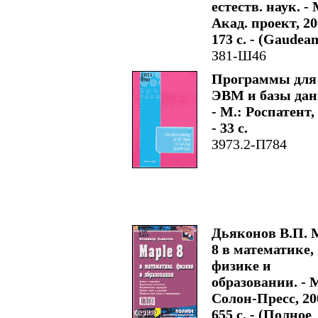
естеств. наук. - 
Акад. проект, 20
173 с. - (Gaudea
З81-Ш46
Программы для
ЭВМ и базы дан
- М.: Роспатент,
- 33 с.
З973.2-П784
Дьяконов В.П. 
8 в математике,
физике и
образовании. - М
Солон-Пресс, 200
655 с. - (Полное