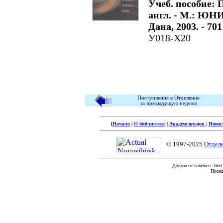
Учеб. пособие: П
англ. - М.: ЮН
Дана, 2003. - 701 
У018-Х20
Поступления в Отделение
за предыдущую неделю
[
Начало
|
О библиотеке
|
Академгородок
|
Новос
© 1997-2025
Отдел
Документ изменен: Wed F
Посещ