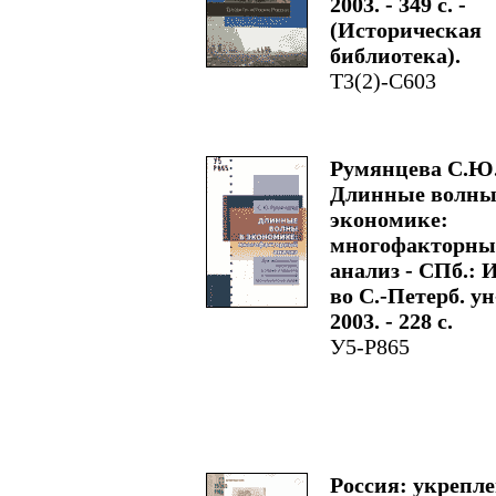
2003. - 349 с. -
(Историческая
библиотека).
Т3(2)-С603
Румянцева С.Ю
Длинные волны
экономике:
многофакторны
анализ - СПб.: И
во С.-Петерб. ун
2003. - 228 с.
У5-Р865
Россия: укрепл