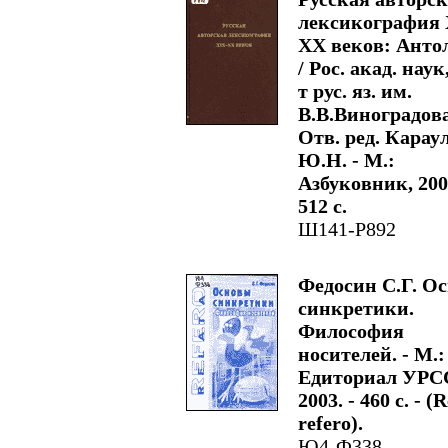
лексикография 
XX веков: Анто
/ Рос. акад. наук
т рус. яз. им.
В.В.Виноградов
Отв. ред. Карау
Ю.Н. - М.:
Азбуковник, 2003
512 с.
Ш141-Р892
Федосин С.Г. О
синкретики.
Философия
носителей. - М.:
Едиториал УРС
2003. - 460 с. - (
refero).
Ю4-Ф338