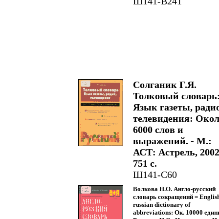
Ш141-В241
Солганик Г.Я.
Толковый словарь
Язык газеты, радио
телевидения: Око
6000 слов и
выражений. - М.:
АСТ: Астрель, 2002.
751 с.
Ш141-С60
Волкова Н.О. Англо-русский
словарь сокращений = Englis
russian dictionary of
abbreviations: Ок. 10000 едини