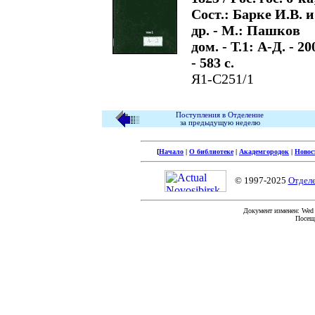
Сост.: Барке И.В. и
др. - М.: Пашков
дом. - Т.1: А-Д. - 20
- 583 с.
Я1-С251/1
Поступления в Отделение
за предыдущую неделю
[
Начало
|
О библиотеке
|
Академгородок
|
Новос
© 1997-2025
Отдел
Документ изменен: Wed F
Посеще