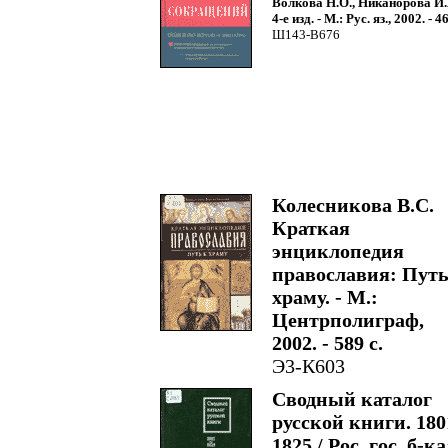
Волкова Н.О., Никанорова И.А
4-е изд. - М.: Рус. яз., 2002. - 46
Ш143-В676
Колесникова В.С.
Краткая
энциклопедия
православия: Путь
храму. - М.:
Центрполиграф,
2002. - 589 с.
Э3-К603
Сводный каталог
русской книги. 180
1825 / Рос. гос. б-ка