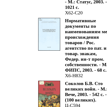
- М.: Статус, 2003. -
1021 с.
Х62-С20
Нормативные
документы по
наименованиям ме
происхождения
товаров / Рос.
агентство по пат. и
товар. знакам,
Федер. ин-т пром.
собственности. - М
ФИПС, 2003. - 68 с.
Х6-Н832
Соколов Б.В. Сто
великих войн. - М.
Вече, 2003. - 542 с. -
(100 великих).
Ц-С594