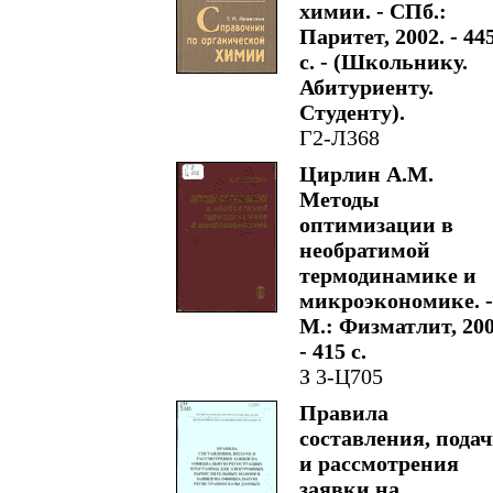
химии. - СПб.:
Паритет, 2002. - 44
с. - (Школьнику.
Абитуриенту.
Студенту).
Г2-Л368
Цирлин А.М.
Методы
оптимизации в
необратимой
термодинамике и
микроэкономике. -
М.: Физматлит, 200
- 415 с.
З 3-Ц705
Правила
составления, пода
и рассмотрения
заявки на