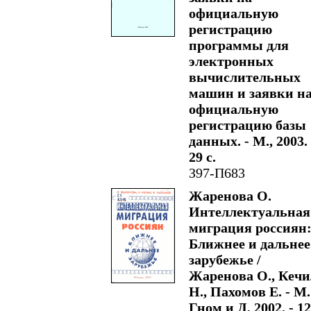
официальную
регистрацию
программы для
электронных
вычислительных
машин и заявки н
официальную
регистрацию базы
данных. - М., 2003. 
29 с.
З97-П683
Жаренова О.
Интеллектуальная
миграция россиян
Ближнее и дальнее
зарубежье /
Жаренова О., Кечи
Н., Пахомов Е. - М.
Гном и Д, 2002. - 1