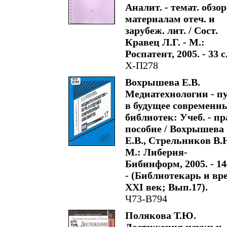
Аналит. - темат. обзор
материалам отеч. и
зарубеж. лит. / Сост.
Кравец Л.Г. - М.:
Роспатент, 2005. - 33 с
Х-П278
Вохрышева Е.В.
Медиатехнологии - п
в будущее современн
библиотек: Учеб. - пр
пособие / Вохрышева
Е.В., Стрельников В.Н
М.: Либерия-
Бибинформ, 2005. - 14
- (Библиотекарь и вр
XXI век; Вып.17).
Ч73-В794
Полякова Т.Ю.