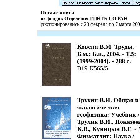
Новые книги
из фондов Отделения ГПНТБ СО РАН
(экспонировались с 28 февраля по 7 марта 2006
Ковеня В.М. Труды. -
Б.м.: Б.и., 2004. - Т.5:
(1999-2004). - 288 с.
В19-К565/5
Трухин В.И. Общая и
экологическая
геофизика: Учебник /
Трухин В.И., Показее
К.В., Куницын В.Е. - 
Физматлит: Наука /