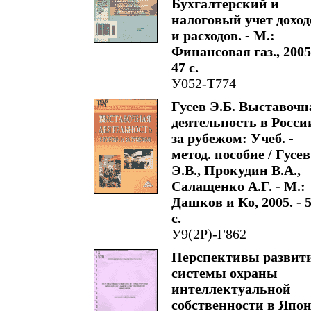
Бухгалтерский и
налоговый учет доход
и расходов. - М.:
Финансовая газ., 2005.
47 с.
У052-Т774
Гусев Э.Б. Выставочн
деятельность в Росси
за рубежом: Учеб. -
метод. пособие / Гусев
Э.В., Прокудин В.А.,
Салащенко А.Г. - М.:
Дашков и Ко, 2005. - 
с.
У9(2Р)-Г862
Перспективы развит
системы охраны
интеллектуальной
собственности в Япо