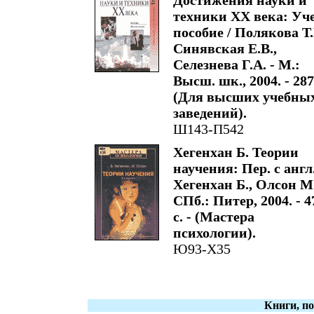
Достижения науки и
техники XX века: Уче
пособие / Полякова Т
Синявская Е.В.,
Селезнева Г.А. - М.:
Высш. шк., 2004. - 287 
(Для высших учебны
заведений).
Ш143-П542
Хегенхан Б. Теории
научения: Пер. с англ.
Хегенхан Б., Олсон М.
СПб.: Питер, 2004. - 4
с. - (Мастера
психологии).
Ю93-Х35
Книги, п