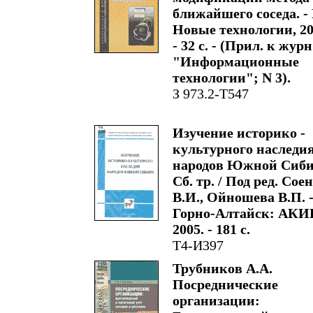
ближайшего соседа. -
Новые технологии, 20
- 32 с. - (Прил. к журн
"Информационные
технологии"; N 3).
З 973.2-Т547
Изучение историко -
культурного наследи
народов Южной Сиби
Сб. тр. / Под ред. Сое
В.И., Ойношева В.П. 
Горно-Алтайск: АКИ
2005. - 181 с.
Т4-И397
Трубников А.А.
Посреднические
организации: