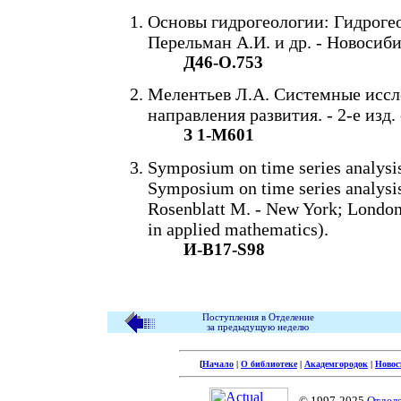
Основы гидрогеологии: Гидрогео
Перельман А.И. и др. - Новосибир
Д46-О.753
Мелентьев Л.А. Системные иссл
направления развития. - 2-е изд. 
З 1-М601
Symposium on time series analysi
Symposium on time series analysis
Rosenblatt M. - New York; London:
in applied mathematics).
И-В17-S98
Поступления в Отделение
за предыдущую неделю
[
Начало
|
О библиотеке
|
Академгородок
|
Новос
© 1997-2025
Отдел