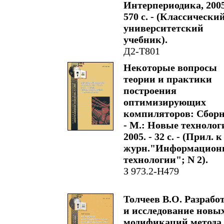
Интерпериодика, 2005
570 с. - (Классически
университетский
учебник).
Д2-Т801
Некоторые вопросы
теории и практики
построения
оптимизирующих
компиляторов: Сборн
- М.: Новые технолог
2005. - 32 с. - (Прил. к
журн."Информацион
технологии"; N 2).
З 973.2-Н479
Толчеев В.О. Разрабо
и исследование новы
модификаций метода