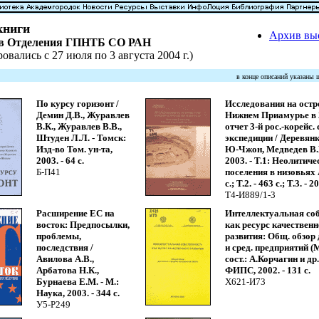
книги
Архив вы
ов Отделения ГПНТБ СО РАН
овались с 27 июля по 3 августа 2004 г.)
в конце описаний указаны
По курсу горизонт /
Исследования на остр
Демин Д.В., Журавлев
Нижнем Приамурье в 
В.К., Журавлев В.В.,
отчет 3-й рос.-корейс.
Штуден Л.Л. - Томск:
экспедиции / Деревянк
Изд-во Том. ун-та,
Ю-Чжон, Медведев В.Е
2003. - 64 с.
2003. - Т.1: Неолитиче
Б-П41
поселения в низовьях 
с.; Т.2. - 463 с.; Т.3. - 2
Т4-И889/1-3
Расширение ЕС на
Интеллектуальная со
восток: Предпосылки,
как ресурс качествен
проблемы,
развития: Общ. обзор
последствия /
и сред. предприятий (М
Авилова А.В.,
сост.: А.Корчагин и др.
Арбатова Н.К.,
ФИПС, 2002. - 131 с.
Бурнаева Е.М. - М.:
Х621-И73
Наука, 2003. - 344 с.
У5-Р249