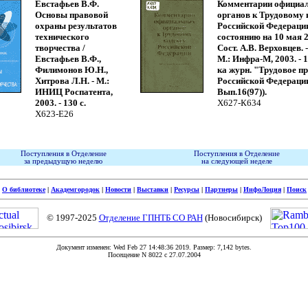
Евстафьев В.Ф.
Комментарии официа
Основы правовой
органов к Трудовому 
охраны результатов
Российской Федераци
технического
состоянию на 10 мая 20
творчества /
Сост. А.В. Верховцев. - 
Евстафьев В.Ф.,
М.: Инфра-М, 2003. - 11
Филимонов Ю.Н.,
ка журн. "Трудовое п
Хитрова Л.Н. - М.:
Российской Федераци
ИНИЦ Роспатента,
Вып.16(97)).
2003. - 130 с.
Х627-К634
Х623-Е26
Поступления в Отделение
Поступления в Отделение
за предыдущую неделю
на следующей неделе
|
О библиотеке
|
Академгородок
|
Новости
|
Выставки
|
Ресурсы
|
Партнеры
|
ИнфоЛоция
|
Поиск
© 1997-2025
Отделение ГПНТБ СО РАН
(Новосибирск)
Документ изменен: Wed Feb 27 14:48:36 2019. Размер: 7,142 bytes.
Посещение N 8022 c 27.07.2004