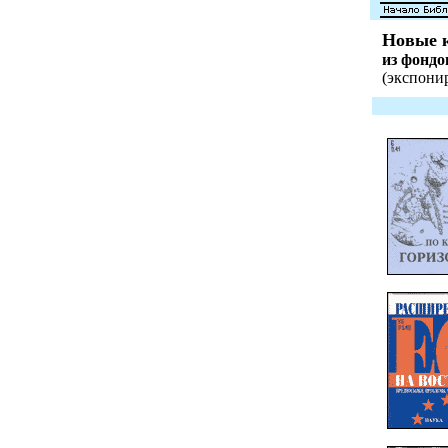
Новые 
из фонд
(экспонир