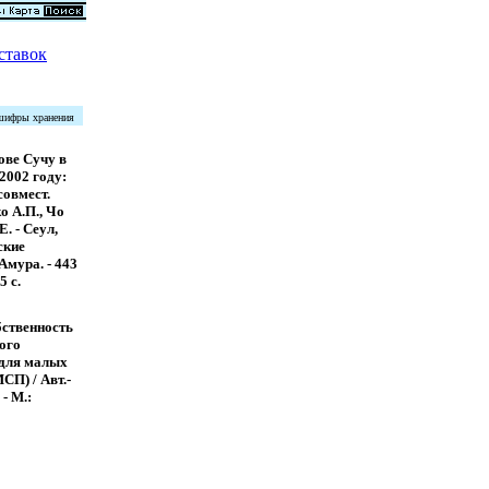
ставок
 шифры хранения
ове Сучу в
2002 году:
 совмест.
о А.П., Чо
. - Сеул,
ские
Амура. - 443
05 с.
бственность
ного
 для малых
СП) / Авт.-
 - М.: