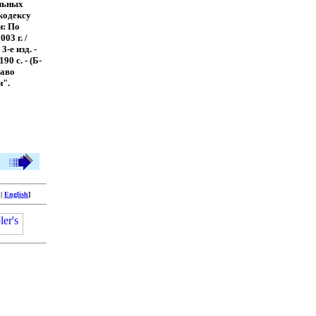
льных
кодексу
и: По
03 г. /
3-е изд. -
90 с. - (Б-
раво
и".
|
English
]