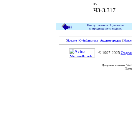
с.
Ч3-З.317
Поступления в Отделение
за предыдущую неделю
[
Начало
|
О библиотеке
|
Академгородок
|
Новос
© 1997-2025
Отдел
Документ изменен: Wed F
Посещ