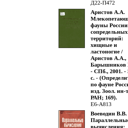
Д22-П472
Аристов А.А.
Млекопетающ
фауны России
сопредельных
территорий:
хищные и
ластоногие /
Аристов А.А.,
Барышников 
- СПб., 2001. -
с. - (Определ
по фауне Росс
изд. Зоол. ин-
РАН; 169).
Е6-А813
Воеводин В.В.
Параллельны
вычисления: