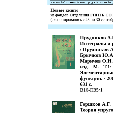
Новые книги
из фондов Отделения ГПНТБ СО
(экспонировались с 23 по 30 сентябр
Прудников А.
Интегралы и 
/ Прудников А
Брычков Ю.А.
Маричев О.И. 
изд. - М. - Т.1:
Элементарны
функции. - 200
631 с.
В16-П85/1
Горшков А.Г.
Теория упруг