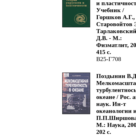
и пластичнос
Учебник /
Горшков А.Г.,
Старовойтов Э
Тарлаковски
Д.В. - М.:
Физматлит, 200
415 с.
В25-Г708
Поздынин В.Д
Мелкомасшта
турбулентнось
океане / Рос. а
наук. Ин-т
океанологии 
П.П.Ширшова.
М.: Наука, 200
202 с.