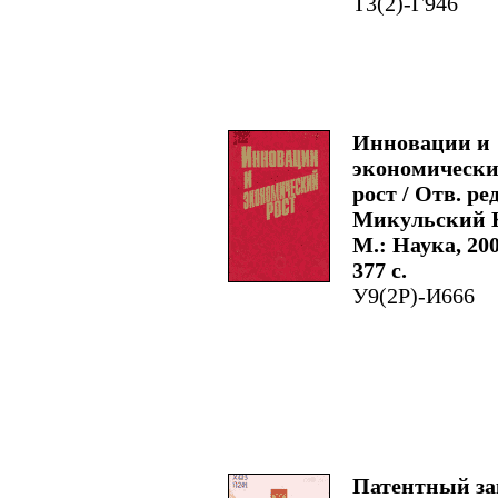
Т3(2)-Г946
Инновации и
экономическ
рост / Отв. ред
Микульский К
М.: Наука, 200
377 с.
У9(2Р)-И666
Патентный за