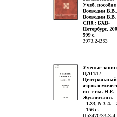
Учеб. пособие 
Воеводин В.В.
Воеводин В.В. 
СПб.: БХВ-
Петербург, 200
599 с.
З973.2-В63
Ученые запис
ЦАГИ /
Центральный
аэрокосмичес
ин-т им. Н.Е.
Жуковского. -
- Т.33, N 3-4. -
- 156 с.
Пр3470/33-3-4