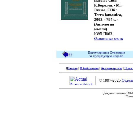
массы / Сост.
К.Королев. - М.:
Эксмо; СПб.:
Terra fantastica,
2003. - 794 с. -
(Антология
мысли).
Ю95-П863
Оглавление книги
Поступления в Отделение
за предыдущую неделю
[
Начало
|
О библиотеке
|
Академгородок
|
Новос
© 1997-2025
Отдел
Документ изменен: Wed 
Посещ