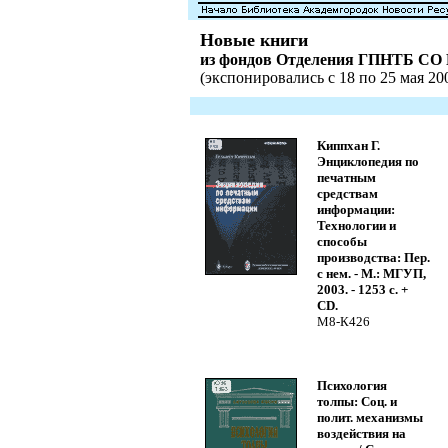
Новые книги
из фондов Отделения ГПНТБ СО
(экспонировались с 18 по 25 мая 200
Киппхан Г.
Энциклопедия по
печатным
средствам
информации:
Технологии и
способы
производства: Пер.
с нем. - М.: МГУП,
2003. - 1253 с. +
CD.
М8-К426
Психология
толпы: Соц. и
полит. механизмы
воздействия на