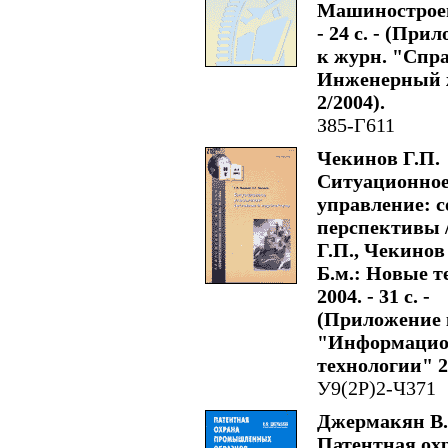
Машиностроен
- 24 с. - (При
к журн. "Спр
Инженерный 
2/2004).
З85-Г611
Чекинов Г.П.
Ситуационно
управление: с
перспективы 
Г.П., Чекинов 
Б.м.: Новые т
2004. - 31 с. -
(Приложение 
"Информаци
технологии" 2
У9(2Р)2-Ч371
Джермакян В
Патентная ох