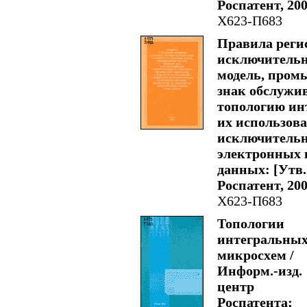
Роспатент, 2004
Х623-П683
Правила регис
исключительно
модель, пром
знак обслужи
топологию ин
их использова
исключительн
электронных 
данных: [Утв. 
Роспатент, 2004
Х623-П683
Топологии
интегральны
микросхем /
Информ.-изд.
центр
Роспатента;