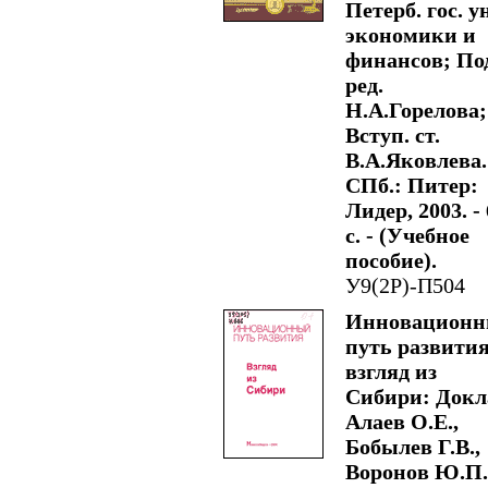
Петерб. гос. у
экономики и
финансов; По
ред.
Н.А.Горелова;
Вступ. ст.
В.А.Яковлева.
СПб.: Питер:
Лидер, 2003. -
с. - (Учебное
пособие).
У9(2Р)-П504
Инновацион
путь развития
взгляд из
Сибири: Докла
Алаев О.Е.,
Бобылев Г.В.,
Воронов Ю.П.