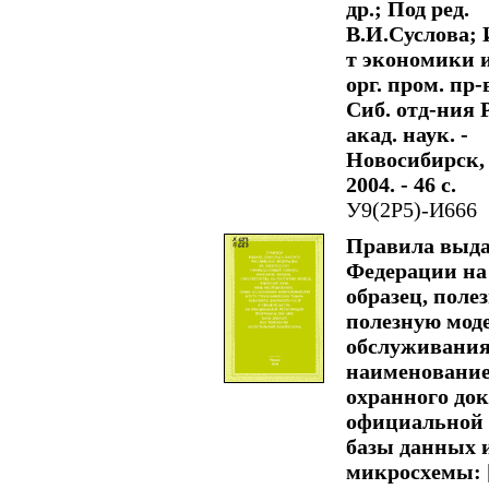
др.; Под ред.
В.И.Суслова; 
т экономики 
орг. пром. пр-
Сиб. отд-ния Р
акад. наук. -
Новосибирск,
2004. - 46 с.
У9(2Р5)-И666
Правила выда
Федерации на
образец, поле
полезную моде
обслуживания
наименование
охранного док
официальной 
базы данных 
микросхемы: [