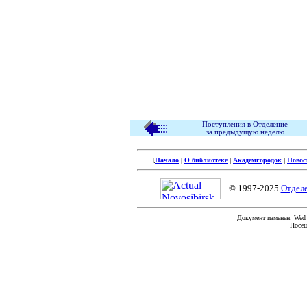
Поступления в Отделение
за предыдущую неделю
[
Начало
|
О библиотеке
|
Академгородок
|
Новос
© 1997-2025
Отдел
Документ изменен: Wed F
Посещ