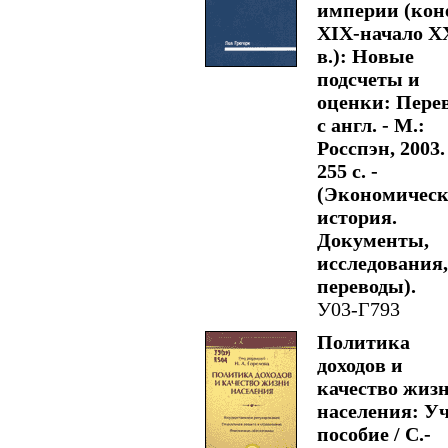
империи (кон
XIX-начало X
в.): Новые
подсчеты и
оценки: Пере
с англ. - М.:
Росспэн, 2003. 
255 с. -
(Экономическ
история.
Документы,
исследования,
переводы).
У03-Г793
Политика
доходов и
качество жиз
населения: Уч
пособие / С.-