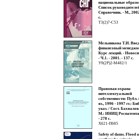
национальные образо
Список руководителе
Справочник. - М., 2002
с.
Т3(2)7-С53
Мельникова Т.И. Введ
финансовый менеджм
Курс лекций. - Новоси
- Ч.1. - 2001. - 137 с.
У9(2Р)2-М482/1
Правовая охрана
интеллектуальной
собственности: Публ. 
яз., 1996 - 1997 гг.: Б
указ. / Сост. Бахвалов
М.: ИНИЦ Роспатента,
- 278 с.
Х621-П685
Safety of dams. Flood 