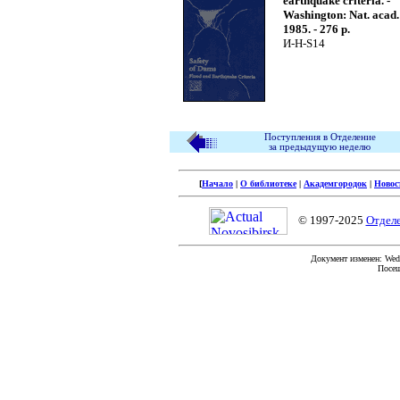
earthquake criteria. -
Washington: Nat. acad. 
1985. - 276 p.
И-Н-S14
Поступления в Отделение
за предыдущую неделю
[
Начало
|
О библиотеке
|
Академгородок
|
Новос
© 1997-2025
Отдел
Документ изменен: Wed 
Посещ