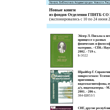
Новые книги
из фондов Отделения ГПНТБ СО
(экспонировались с 10 по 24 июня 2
Эйлер Л. Письма к не
принцессе о разных
физических и филосо
материях. - СПб.: Нау
2002. - 719 с.
Б-Э322
Шрайбер Г. Справочн
микросхемам: Телевиз
приемники,
видеомагнитофоны, п
д/у, видеокамеры. - М. -
2001. - 206 с.
З84-Ш853/1
СНГ, другие республи