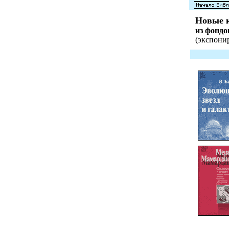
Новые 
из фонд
(экспонир