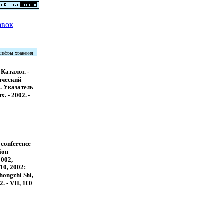
авок
 шифры хранения
Каталог. -
ический
. Указатель
. - 2002. -
 conference
tion
2002,
 10, 2002:
hongzhi Shi,
2. - VII, 100