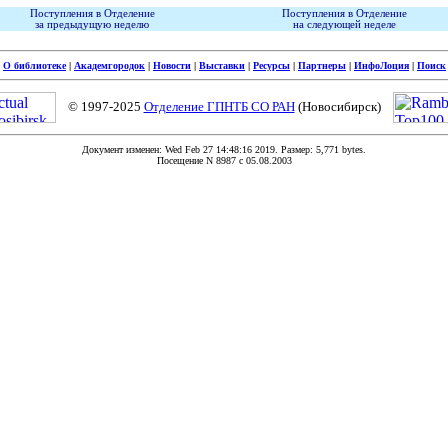
Поступления в Отделение
Поступления в Отделение
за предыдущую неделю
на следующей неделе
|
О библиотеке
|
Академгородок
|
Новости
|
Выставки
|
Ресурсы
|
Партнеры
|
ИнфоЛоция
|
Поиск
© 1997-2025
Отделение ГПНТБ СО РАН
(Новосибирск)
Документ изменен: Wed Feb 27 14:48:16 2019. Размер: 5,771 bytes.
Посещение N 8987 c 05.08.2003