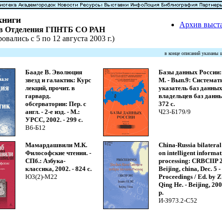
книги
Архив выст
ов Отделения ГПНТБ СО РАН
овались с 5 по 12 августа 2003 г.)
в конце описаний указаны
Бааде В. Эволюция
Базы данных России: 
звезд и галактик: Курс
М. - Вып.9: Системат
лекций, прочит. в
указатель баз данных
гарвард.
владельцев баз данных
обсерватории: Пер. с
372 с.
англ. - 2-е изд. - М.:
Ч23-Б179/9
УРСС, 2002. - 299 с.
В6-Б12
Мамардашвили М.К.
China-Russia bilateral
Философские чтения. -
on intelligent informa
СПб.: Азбука-
processing: CRBCIIP 
классика, 2002. - 824 с.
Beijing, china, Dec. 5 -
Ю3(2)-М22
Proceedings / Ed. by Z
Qing He. - Beijing, 200
p.
И-З973.2-C52