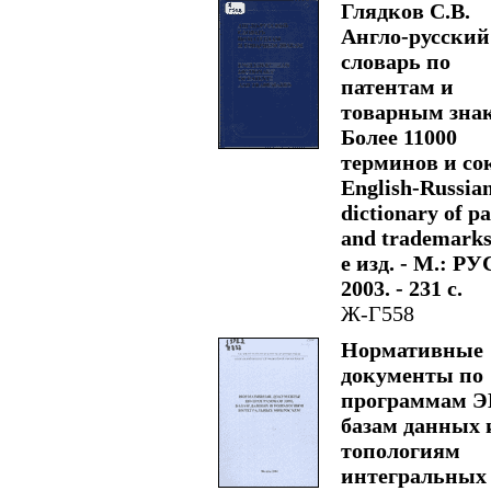
Глядков С.В.
Англо-русский
словарь по
патентам и
товарным зна
Более 11000
терминов и сок
English-Russia
dictionary of pa
and trademarks.
е изд. - М.: Р
2003. - 231 с.
Ж-Г558
Нормативные
документы по
программам Э
базам данных 
топологиям
интегральных