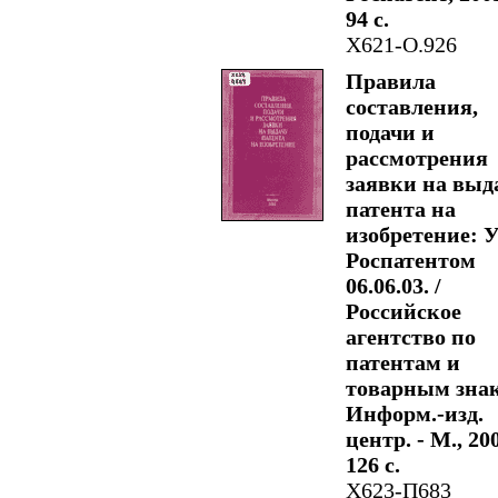
94 с.
Х621-О.926
Правила
составления,
подачи и
рассмотрения
заявки на выд
патента на
изобретение: У
Роспатентом
06.06.03. /
Российское
агентство по
патентам и
товарным зна
Информ.-изд.
центр. - М., 200
126 с.
Х623-П683