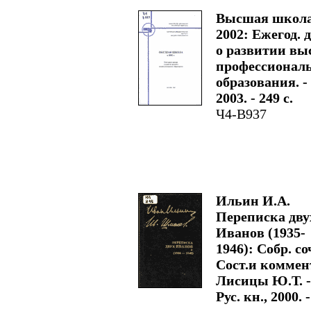
Высшая школа
2002: Ежегод. 
о развитии вы
профессионал
образования. -
2003. - 249 с.
Ч4-В937
Ильин И.А.
Переписка дву
Иванов (1935-
1946): Собр. соч
Сост.и коммент
Лисицы Ю.Т. -
Рус. кн., 2000. 