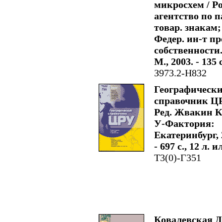
микросхем / Ро
агентство по п
товар. знакам;
Федер. ин-т пр
собственности.
М., 2003. - 135 с
З973.2-Н832
Географическ
справочник ЦР
Ред. Жвакин К.
У-Фактория:
Екатеринбург, 
- 697 с., 12 л. и
Т3(0)-Г351
Ковалевская Д