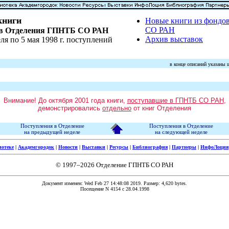
книги
Новые книги из фонд
СО РАН
ов Отделения ГПНТБ СО РАН
Архив выставок
еля по 5 мая 1998 г. поступлений
в конце описаний указаны
Внимание! До октября 2001 года книги,
поступавшие в ГПНТБ СО РАН
,
демонстрировались
отдельно
от книг Отделения
Поступления в Отделение
Поступления в Отделение
на предыдущей неделе
на следующей неделе
иотеке
|
Академгородок
|
Новости
|
Выставки
|
Ресурсы
|
Библиография
|
Партнеры
|
ИнфоЛоция
© 1997–2026 Отделение ГПНТБ СО РАН
Документ изменен: Wed Feb 27 14:48:08 2019. Размер: 4,620 bytes.
Посещение N 4154 c 28.04.1998