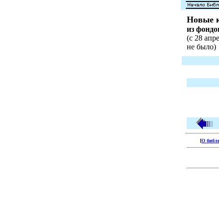
Новые 
из фонд
(с 28 апр
не было)
[
О библ