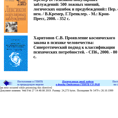
заблуждений: 500 ложных мнений,
логических ошибок и предубеждений:: Пер. 
нем. / В.Кремер, Г.Тренклер. - М.: Крон-
Пресс, 2000. - 352 с.
Харитонов С.В. Проявление космического
закона в психике человечества:
Синергетический подход к классификации
психических потребностей. - СПб., 2000. - 80
с.
Поступления в ГПНТБ
Поступления этой недели
Пост
за предыдущую неделю
в фонды Отделения ГПНТБ СО РАН
на 
[an error occurred while processing this directive]
Документ изменен: Wed Feb 27 14:48:08 2019. Размер: 24,273 bytes. Посещение № 5479 c 26.10.1999