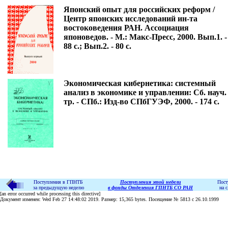
Японский опыт для российских реформ /
Центр японских исследований ин-та
востоковедения РАН. Ассоциация
японоведов. - М.: Макс-Пресс, 2000. Вып.1. -
88 с.; Вып.2. - 80 с.
Экономическая кибернетика: системный
анализ в экономике и управлении: Сб. науч.
тр. - СПб.: Изд-во СПбГУЭФ, 2000. - 174 с.
Поступления в ГПНТБ
Поступления этой недели
Пост
за предыдущую неделю
в фонды Отделения ГПНТБ СО РАН
на 
[an error occurred while processing this directive]
Документ изменен: Wed Feb 27 14:48:02 2019. Размер: 15,365 bytes. Посещение № 5813 c 26.10.1999