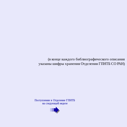
(в конце каждого библиографического описания
указаны шифры хранения Отделения ГПНТБ СО РАН)
Поступления в Отделение ГПНТБ
на следующей неделе