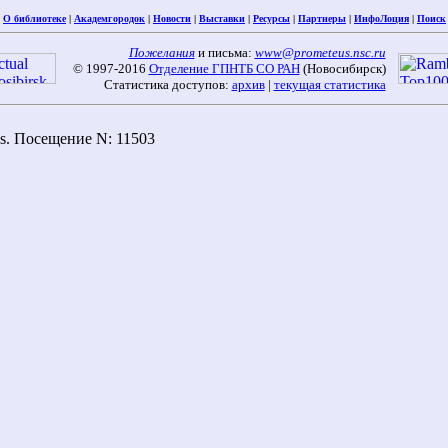
|
О библиотеке
|
Академгородок
|
Новости
|
Выставки
|
Ресурсы
|
Партнеры
|
ИнфоЛоция
|
Поиск
Пожелания
и письма:
www@prometeus.nsc.ru
© 1997-2016
Отделение ГПНТБ СО РАН
(Новосибирск)
Статистика доступов:
архив
|
текущая статистика
es. Посещение N: 11503