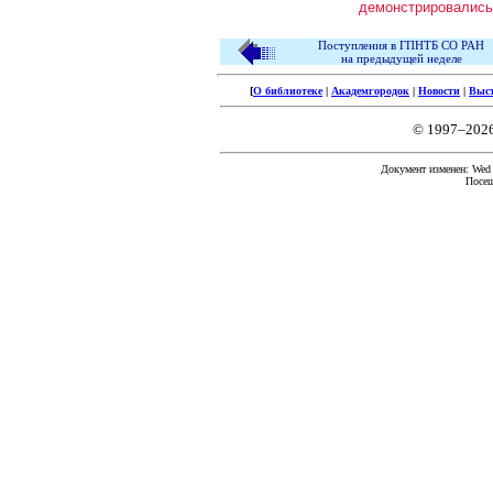
демонстрировалис
Поступления в ГПНТБ СО РАН
на предыдущей неделе
[
О библиотеке
|
Академгородок
|
Новости
|
Выс
© 1997–202
Документ изменен: Wed F
Посещ