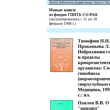
Новые книги
из фондов ГПНТБ СО РАН
(экспонировались с 11 по 18
февраля 1998 г.)
Тимофеев Н.Н.
Прокопьева Л.
Нейрохимия г
и пределы
криорезистент
организма: Со
гипобиоза
(нормотермиче
сверхглубокого)
Медицина, 1997
с.: ил.
Павлов В.В. О
"кризисе"