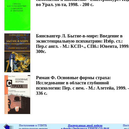
во Урал. ун-та, 1998. - 200 с.
Бинсвангер Л. Бытие-в-мире: Введение в
экзистенциальную психиатрию: Избр. ст.:
Пер.с англ. - М.: КСП+., СПб.: Ювента, 1999.
300с.
Риман Ф. Основные формы страха:
Исследование в области глубинной
психологии: Пер. с нем. - М.: Алетейа, 1999. -
336 с.
Поступления в ГПНТБ
Поступления этой недели
Пост
за предыдущую неделю
в фонды Отделения ГПНТБ СО РАН
на 