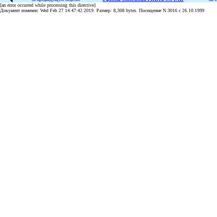
[an error occurred while processing this directive]
Документ изменен: Wed Feb 27 14:47:42 2019. Размер: 8,308 bytes. Посещение N 3016 c 26.10.1999