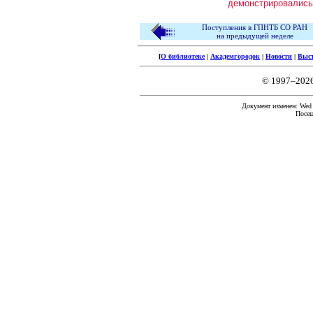
демонстрировалис
Поступления в ГПНТБ СО РАН
на предыдущей неделе
[
О библиотеке
|
Академгородок
|
Новости
|
Выс
© 1997–202
Документ изменен: Wed F
Посещ