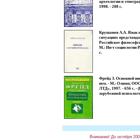
археологии и этногра
1998. - 208 с.
Крушанов А.А. Язык н
ситуациях предстанда
Российское философск
М.: Ин-т социологии Р
с.
Фрейд З. Основной инс
нем. - М.: Олимп; ОО
ЛТД», 1997. - 656 с. -
зарубежной психологи
Внимание! До октября 200