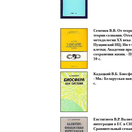
Семенов В.В. От теор
теории сознания. Отх
методологии XX века 
Пущинский НЦ; Ин-т 
клетки; Академия пр
сохранения жизни. - П
59 с.
Кадацкий В.Б. Биосфе
- Мн.: Беларуская наву
с.
Евстигнеев В.Р. Валю
интеграция в ЕС и СН
Сравнительный семан