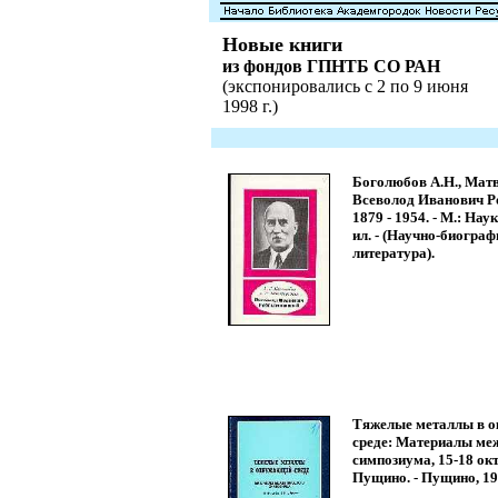
Новые книги
из фондов ГПНТБ СО РАН
(экспонировались с 2 по 9 июня
1998 г.)
Боголюбов А.Н., Матв
Всеволод Иванович Р
1879 - 1954. - М.: Наука
ил. - (Научно-биогра
литература).
Тяжелые металлы в 
среде: Материалы ме
симпозиума, 15-18 окт.
Пущино. - Пущино, 199