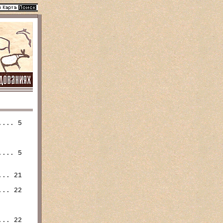
... 5

... 5

.. 21

.. 22

.. 22
