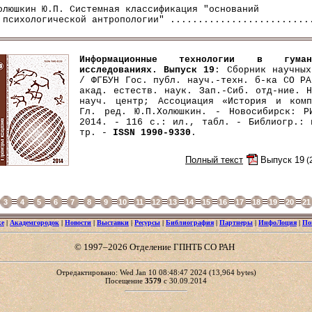
олюшкин Ю.П. Системная классификация "оснований

Информационные технологии в гумани
исследованиях
. Выпуск 19
: Сборник научных
/ ФГБУН Гос. публ. науч.-техн. б-ка СО РА
акад. естеств. наук. Зап.-Сиб. отд-ние. Н
науч. центр; Ассоциация «История и комп
Гл. ред. Ю.П.Холюшкин. - Новосибирск: Р
2014. - 116 с.: ил., табл. - Библиогр.: 
тр. -
ISSN 1990-9330
.
Полный текст
Выпуск 19
(
3
4
5
6
7
8
9
10
11
12
13
14
15
16
17
18
19
20
21
ке
|
Академгородок
|
Новости
|
Выставки
|
Ресурсы
|
Библиография
|
Партнеры
|
ИнфоЛоция
|
По
© 1997–2026 Отделение ГПНТБ СО РАН
Отредактировано: Wed Jan 10 08:48:47 2024 (13,964 bytes)
Посещение
3579
с 30.09.2014