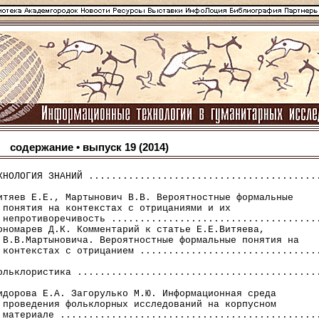
содержание • выпуск 19 (2014)
ХНОЛОГИЯ ЗНАНИЙ .........................................
итяев Е.Е., Мартынович В.В. Вероятностные формальные

 понятия на контекстах с отрицаниями и их

 непротиворечивость .....................................
ономарев Д.К. Комментарий к статье Е.Е.Витяева,

 В.В.Мартыновича. Вероятностные формальные понятия на

 контекстах с отрицанием ................................
ольклористика ...........................................
идорова Е.А. Загорулько М.Ю. Информационная среда

 проведения фольклорных исследований на корпусном

 материале ..............................................