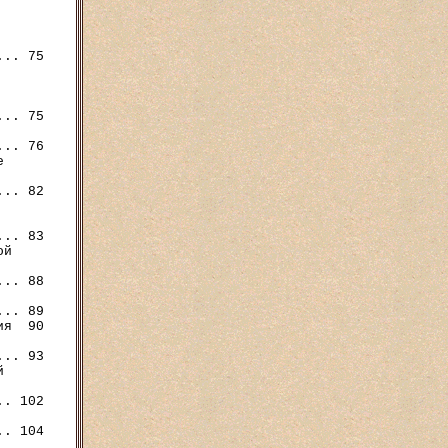
.. 75

.. 75

.. 76



.. 82

.. 83

й

.. 88

.. 89

я  90

.. 93



. 102

. 104
