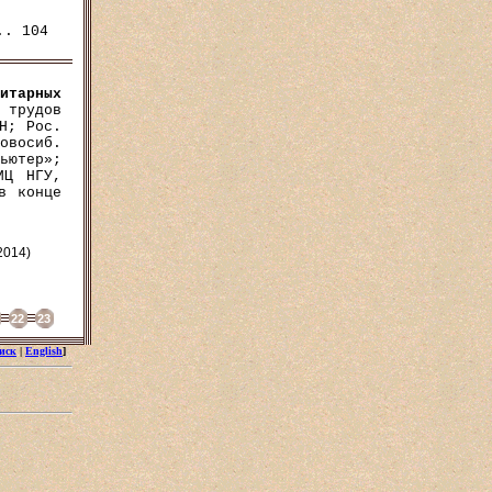
тарных
 трудов
Н; Рос.
овосиб.
ьютер»;
ИЦ НГУ,
в конце
2014)
22
23
иск
|
English
]