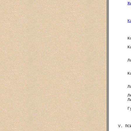
Ж
К
    К
     
    К
     
     
    Л
     
     
    К
     
     
    Л
     
    Л
    Л
     
    Г
     
     
V. ПС