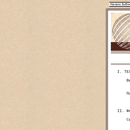
I. ТЕ
    В
     
     
    П
     
     
II. Ф
    С
     
     