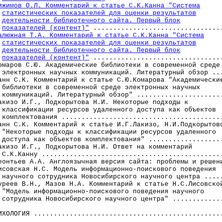
ижимов О.Л. Комментарий к статье С.К.Канна "Система
статистических показателей для оценки результатов
деятельности библиотечного сайта. Первый блок
показателей (контент)"
 .................................
алюжная Т.А. Комментарий к статье С.К.Канна "Система
статистических показателей для оценки результатов
деятельности библиотечного сайта. Первый блок
показателей (контент)"
 .................................
омаров С.Ю. Академические библиотеки в современной среде

 электронных научных коммуникаций. Литературный обзор ...
анн С.К. Комментарий к статье С.Ю.Комарова "Академические
 библиотеки в современной среде электронных научных

 коммуникаций. Литературный обзор" ......................
акизо И.Г., Подкорытова Н.И. Некоторые подходы к

 классификации ресурсов удаленного доступа как объектов

 комплектования .........................................
анн С.К. Комментарий к статье И.Г.Лакизо, Н.И.Подкорытово
 "Некоторые подходы к классификации ресурсов удаленного

 доступа как объектов комплектования" ...................
акизо И.Г., Подкорытова Н.И. Ответ на комментарий

 С.К.Канну ..............................................
еонтьев А.А. Англоязычная версия сайта: проблемы и решени
исовская Н.С. Модель информационно-поискового поведения

 научного сотрудника Новосибирского научного центра .....
уреев В.Н., Мазов Н.А. Комментарий к статье Н.С.Лисовской
 "Модель информационно-поискового поведения научного

 сотрудника Новосибирского научного центра" .............
ИХОЛОГИЯ ................................................