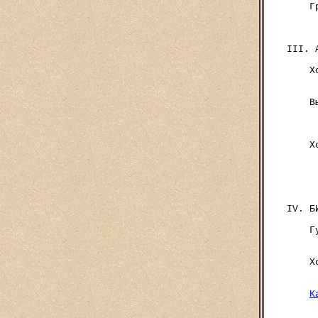
    Г
     
     
III. 
    Х
     
     
    В
     
     
     
    Х
     
     
     
     
IV. Б
    Г
     
     
    Х
     
     
К