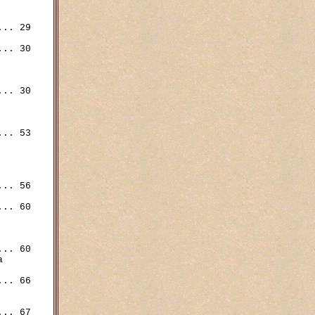
.. 29

.. 30

.. 30

.. 53

.. 56

.. 60

.. 60



.. 66

.. 67
