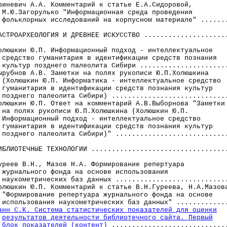
риневич А.А. Комментарий к статье Е.А.Сидоровой,

 М.Ю.Загорулько "Информационная среда проведения

 фольклорных исследований на корпусном материале" .......
АСТРОАРХЕОЛОГИЯ И ДРЕВНЕЕ ИСКУССТВО .....................
олюшкин Ю.П. Информационный подход - интеллектуальное

 средство гуманитария в идентификации средств познания

 культур позднего палеолита Сибири ......................
ырубнов А.В. Заметки на полях рукописи Ю.П.Холюшкина

 (Холюшкин Ю.П. Информатика - интеллектуальное средство

 гуманитария в идентификации средств познания культур

 позднего палеолита Сибири) .............................
олюшкин Ю.П. Ответ на комментарий А.В.Выборнова "Заметки

 на полях рукописи Ю.П.Холюшкина (Холюшкин Ю.П.

 Информационный подход - интеллектуальное средство

 гуманитария в идентификации средств познания культур

 позднего палеолита Сибири)" ............................
ИБЛИОТЕЧНЫЕ ТЕХНОЛОГИИ ..................................
уреев В.Н., Мазов Н.А. Формирование репертуара

 журнального фонда на основе использования

 наукометрических баз данных ............................
олюшкин Ю.П. Комментарий к статье В.Н.Гуреева, Н.А.Мазова
 "Формирование репертуара журнального фонда на основе

 использования наукометрических баз данных" .............
анн С.К. Система статистических показателей для оценки
результатов деятельности библиотечного сайта. Первый
блок показателей (контент)
 .............................