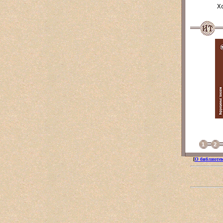
    Х
1
2
[
О библиоте