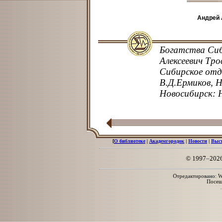
Андрей 
Богатства Сиб
Алексеевич Тро
Сибирское отд
В.Д.Ермиков, 
Новосибирск: Н
[
О библиотеке
|
Академгородок
|
Новости
|
Выс
© 1997–202
Отредактировано: We
Посе