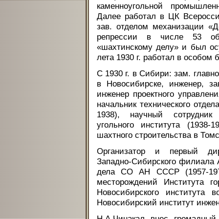
каменноугольной промышленн
Далее работал в ЦК Всероссий
зав. отделом механизации «До
репрессии в числе 53 об
«шахтинскому делу» и был осу
лета 1930 г. работал в особом
С 1930 г. в Сибири: зам. глав
в Новосибирске, инженер, за
инженер проектного управлени
начальник технического отдел
1938), научный сотрудник К
угольного института (1938-1
шахтного строительства в Том
Организатор и первый дире
Западно-Сибирского филиала А
дела СО АН СССР (1957-1972
месторождений Института го
Новосибирского института в
Новосибирский институт инжен
Н.А.Чинакал внес громадный