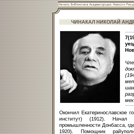
ЧИНАКАЛ НИКОЛАЙ АНД
7(1
уез
Нов
Чл
док
(19
мет
ша
ра
мех
Окончил Екатеринославское г
институт) (1912). Начал
промышленности Донбасса, где
1920). Помощник райуполн