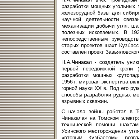
разработки мощных угольных 
железорудной базы для сибир
научной деятельности связ
механизации добычи угля, шах
полезных ископаемых. В 19
непосредственным руководст
старых проектов шахт Кузбасс
составлен проект Завьяловског
Н.А.Чинакал - создатель уни
первой передвижной крепи 
разработки мощных крутопад
1956 г. мировая экспертиза в
горной науки XX в. Под его р
способы разработки рудных ме
взрывных скважин.
С начала войны работал в Т
Чинакала» на Томском электр
технической помощи шахтам
Усинского месторождения угля
«вторым Кузбассом», возг