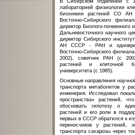
В Сибирском отделении с 19
лабораторией физиологии кле
биохимии растений СО АН 
Восточно-Сибирского филиа
директор Биолого-почвенного 
Дальневосточного научного це
директор Сибирского инстит
АН СССР - РАН и одноврем
Восточно-Сибирского филиала, 
2002), советник РАН (с 20
растений и клеточной био
университета (с 1985).
Основные направления научно
транспорта метаболитов у ра
инженерия. Исследовал локал
пространства» растений, чт
обосновать гипотезу о еди
растений и его роли в подде
первых в СССР обратился к и
переносчиков у растений, э
транспорта сахарозы через то