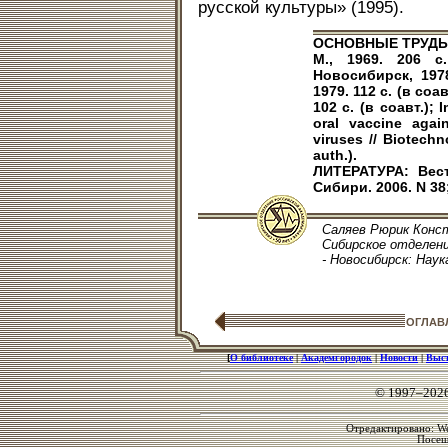
русской культуры» (1995).
ОСНОВНЫЕ ТРУДЫ: 
М., 1969. 206 с
Новосибирск, 1978
1979. 112 с. (в со
102 с. (в соавт.); 
oral vaccine agai
viruses // Biotechn
auth.).
ЛИТЕРАТУРА: Вест
Сибири. 2006. N 38
Саляев Рюрик Конст
Сибирское отделени
- Новосибирск: Наука
ОГЛАВ
[
О библиотеке
|
Академгородок
|
Новости
|
Выс
© 1997–202
Отредактировано: We
Посе