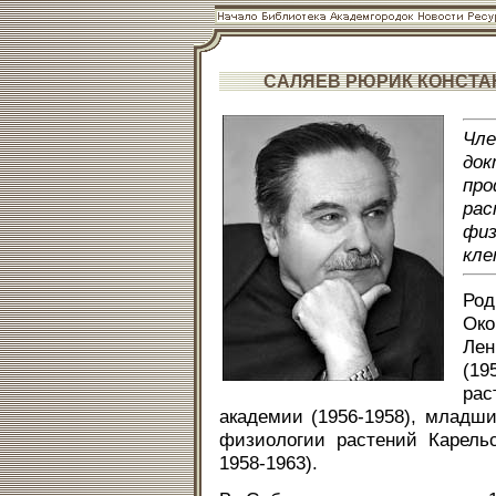
САЛЯЕВ РЮРИК КОНСТА
Чл
до
про
ра
фи
кле
Род
Ок
Лен
(19
рас
академии (1956-1958), младши
физиологии растений Карель
1958-1963).