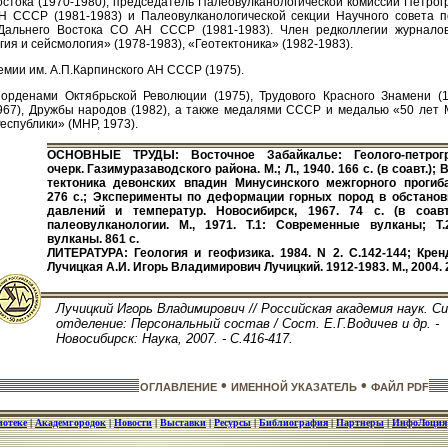
остока (1970-1980), председатель Палеовулканологической комиссии Петрог
Н СССР (1981-1983) и Палеовулканологической секции Научного совета п
Дальнего Востока СО АН СССР (1981-1983). Член редколлегии журнал
ия и сейсмология» (1978-1983), «Геотектоника» (1982-1983).
емии им. А.П.Карпинского АН СССР (1975).
орденами Октябрьской Революции (1975), Трудового Красного Знамени (1
967), Дружбы народов (1982), а также медалями СССР и медалью «50 лет 
еспублики» (МНР, 1973).
ОСНОВНЫЕ ТРУДЫ: Восточное Забайкалье: Геолого-петрог
очерк. Газимуразаводского района. М.; Л., 1940. 166 с. (в соавт.);
тектоника девонских впадин Минусинского межгорного прогиба
276 с.; Эксперименты по деформации горных пород в обстанов
давлений и температур. Новосибирск, 1967. 74 с. (в соавт
палеовулканологии. М., 1971. Т.1: Современные вулканы; Т.
вулканы. 861 с.
ЛИТЕРАТУРА: Геология и геофизика. 1984. N 2. С.142-144; Крен
Лучицкая А.И. Игорь Владимирович Лучицкий. 1912-1983. М., 2004. 2
Лучицкий Игорь Владимирович // Российская академия наук. С
отделение: Персональный состав / Сост. Е.Г.Водичев и др. -
Новосибирск: Наука, 2007. - С.416-417.
•
•
ОГЛАВЛЕНИЕ
ИМЕННОЙ УКАЗАТЕЛЬ
ФАЙЛ PDF
иотеке
|
Академгородок
|
Новости
|
Выставки
|
Ресурсы
|
Библиография
|
Партнеры
|
ИнфоЛоция