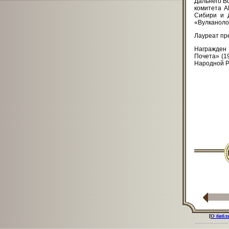
Дальнего В
комитета А
Сибири и 
«Вулканолог
Лауреат пр
Награжден 
Почета» (1
Народной Р
[
О библ