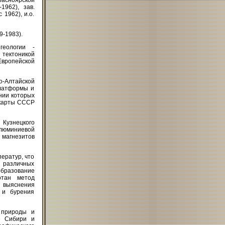
расноярской
962), зав.
 1962), и.о.
9-1983).
геологии -
 тектоникой
вропейской
о-Алтайской
платформы и
ании которых
 карты СССР
 Кузнецкого
алюминиевой
 магнезитов
ератур, что
 различных
образование
отан метод
я выяснения
 и бурения
 природы и
е Сибири и