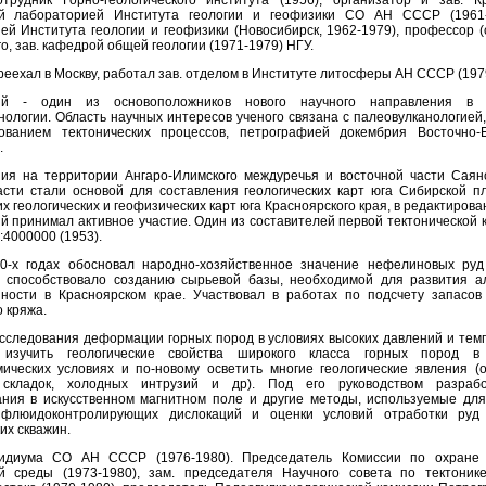
трудник Горно-геологического института (1956), организатор и зав. К
ой лабораторией Института геологии и геофизики СО АН СССР (1961-1
й Института геологии и геофизики (Новосибирск, 1962-1979), профессор (с
, зав. кафедрой общей геологии (1971-1979) НГУ.
ереехал в Москву, работал зав. отделом в Институте литосферы АН СССР (197
кий - один из основоположников нового научного направления в 
нологии. Область научных интересов ученого связана с палеовулканологией,
ованием тектонических процессов, петрографией докембрия Восточно-E
.
ия на территории Ангаро-Илимского междуречья и восточной части Саян
асти стали основой для составления геологических карт юга Сибирской 
геологических и геофизических карт юга Красноярского края, в редактиров
ий принимал активное участие. Один из составителей первой тектонической
:4000000 (1953).
0-х годах обосновал народно-хозяйственное значение нефелиновых руд
о способствовало созданию сырьевой базы, необходимой для развития 
ости в Красноярском крае. Участвовал в работах по подсчету запасов
 кряжа.
сследования деформации горных пород в условиях высоких давлений и темп
 изучить геологические свойства широкого класса горных пород в
ических условиях и по-новому осветить многие геологические явления (
 складок, холодных интрузий и др). Под его руководством разраб
ния в искусственном магнитном поле и другие методы, используемые дл
 флюидоконтролирующих дислокаций и оценки условий отработки руд
их скважин.
идиума СО АН СССР (1976-1980). Председатель Комиссии по охране
й среды (1973-1980), зам. председателя Научного совета по тектоник