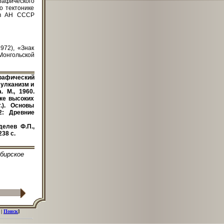
рафического
о тектонике
ов АН СССР
972), «Знак
Монгольской
рафический
 Вулканизм и
. М., 1960.
ке высоких
.). Основы
2: Древние
делев Ф.П.,
38 с.
ибирское
|
Поиск
]