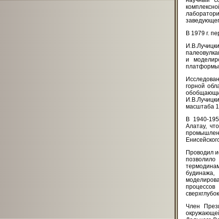
научный со
комплексн
лабораторие
заведующего
В 1979 г. п
И.В.Лучиц
палеовулка
и моделир
платформы
Исследован
горной обл
обобщающих 
И.В.Лучицк
масштаба 1
В 1940-195
Алатау, чт
промышленн
Енисейского
Проводил и
позволило
термодинам
будинажа,
моделирова
процессов
сверхглубок
Член През
окружающе