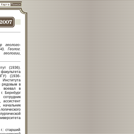
р геолого-
4). Геолог.
геологии,
тут (1936).
 факультета
МГУ) (1936-
Института
л рядовым в
. воевал в
г. Бернбург
 сотрудник
, ассистент
, начальник
логического
ургической
ниверситета
г.: старший