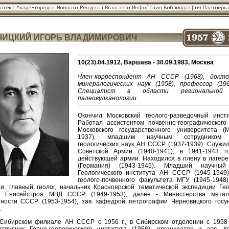
ЧИЦКИЙ ИГОРЬ ВЛАДИМИРОВИЧ
10(23).04.1912, Варшава - 30.09.1983, Москва
Член-корреспондент АН СССР (1968), докто
минералогических наук (1958), профессор (196
Специалист в области региональной 
палеовулканологии.
Окончил Московский геолого-разведочный инсти
Работал ассистентом почвенно-географического
Московского государственного университета (
1937), младшим научным сотрудником 
геологических наук АН СССР (1937-1939). Служи
Советской Армии (1940-1941), в 1941-1943 гг
действующей армии. Находился в плену в лагере 
(Германия) (1943-1945). Младший научный
Геологического института АН СССР (1945-1949)
геолого-почвенного факультета МГУ (1945-1948)
и, главный геолог, начальник Красноярской тематической экспедиции Гео
я Енисейстроя МВД СССР (1949-1953), далее - Министерства металл
ости СССР (1953-1954), зав. кафедрой петрографии Черновицкого госу
.
Сибирском филиале АН СССР с 1956 г., в Сибирском отделении с 1958 