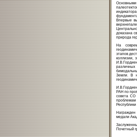
Основным
палеотекто
индикатор
фундамента
Впервые вы
верхнепале
Центрально
доказана с
природа ге
На совре
геодинамич
этапов дес
коллизии, 
И.В.Гордие
различных
бимодальны
Земли. В 
геодинамич
И.В.Гордие
РАН по про
совета СО 
проблемам
Республики 
Награжден 
медали Ака
Заслуженн
Почетный г