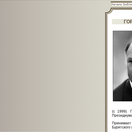
ГО
(с 1999).
Президиума
Принимает
Бурятского 