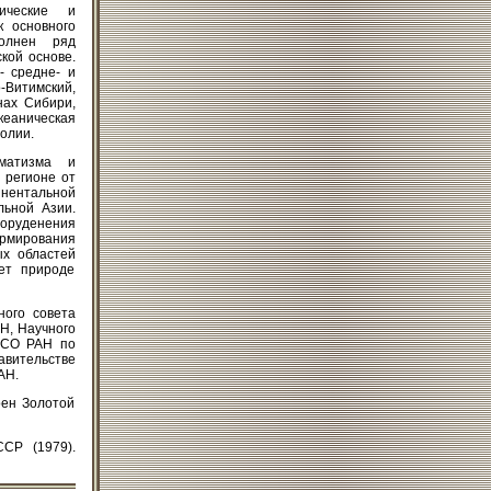
ические и
к основного
полнен ряд
кой основе.
- средне- и
-Витимский,
нах Сибири,
кеаническая
олии.
матизма и
 регионе от
инентальной
льной Азии.
 оруденения
рмирования
ых областей
ет природе
ного совета
Н, Научного
а СО РАН по
вительстве
АН.
оен Золотой
СР (1979).