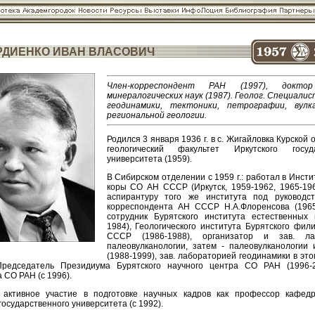
РДИЕНКО ИВАН ВЛАСОВИЧ
Член-корреспондент РАН (1997), доктор
минералогических наук (1987). Геолог. Специалис
геодинамики, тектоники, петрографии, вулк
региональной геологии.
Родился 3 января 1936 г. в с. Жигайловка Курской 
геологический факультет Иркутского госуда
университета (1959).
В Сибирском отделении с 1959 г.: работал в Инст
коры СО АН СССР (Иркутск, 1959-1962, 1965-196
аспирантуру того же института под руководст
корреспондента АН СССР Н.А.Флоренсова (1965
сотрудник Бурятского института естественных 
1984), Геологического института Бурятского фи
СССР (1986-1988), организатор и зав. ла
палеовулканологии, затем - палеовулканологии 
(1988-1999), зав. лабораторией геодинамики в эт
 Председатель Президиума Бурятского научного центра СО РАН (1996-2
 СО РАН (с 1996).
 активное участие в подготовке научных кадров как профессор кафедр
государственного университета (с 1992).