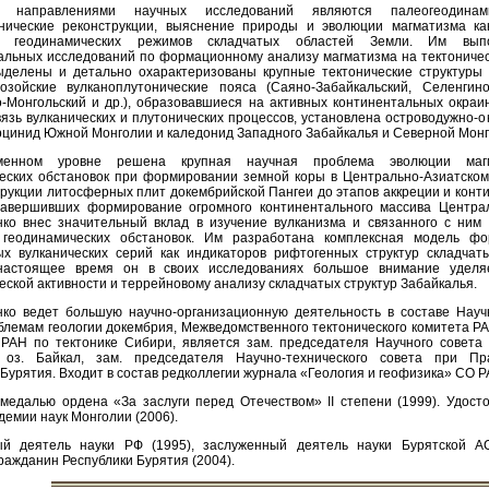
и направлениями научных исследований являются палеогеодинам
нические реконструкции, выяснение природы и эволюции магматизма ка
а геодинамических режимов складчатых областей Земли. Им вы
льных исследований по формационному анализу магматизма на тектоничес
делены и детально охарактеризованы крупные тектонические структуры 
озойские вулканоплутонические пояса (Саяно-Забайкальский, Селенгино
-Монгольский и др.), образовавшиеся на активных континентальных окраи
вязь вулканических и плутонических процессов, установлена островодужно-о
рцинид Южной Монголии и каледонид Западного Забайкалья и Северной Монг
менном уровне решена крупная научная проблема эволюции маг
еских обстановок при формировании земной коры в Центрально-Азиатском
трукции литосферных плит докембрийской Пангеи до этапов аккреции и конт
завершивших формирование огромного континентального массива Центра
нко внес значительный вклад в изучение вулканизма и связанного с ним
 геодинамических обстановок. Им разработана комплексная модель фо
х вулканических серий как индикаторов рифтогенных структур складчат
настоящее время он в своих исследованиях большое внимание уделя
еской активности и террейновому анализу складчатых структур Забайкалья.
нко ведет большую научно-организационную деятельность в составе Науч
блемам геологии докембрия, Межведомственного тектонического комитета РА
РАН по тектонике Сибири, является зам. председателя Научного совет
 оз. Байкал, зам. председателя Научно-технического совета при Пра
Бурятия. Входит в состав редколлегии журнала «Геология и геофизика» СО Р
медалью ордена «За заслуги перед Отечеством» II степени (1999). Удост
демии наук Монголии (2006).
ый деятель науки РФ (1995), заслуженный деятель науки Бурятской АС
ражданин Республики Бурятия (2004).