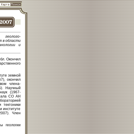
 геолого-
т в области
анологии и
обл. Окончил
рственного
итуте земной
7), окончил
вом члена-
). Научный
наук (1967-
лиала СО АН
бораторией
и тектоники
ом институте
007). Член
ы геологии