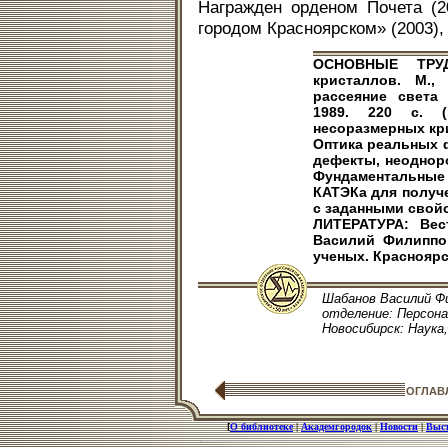
Награжден орденом Почета (2
городом Красноярском» (2003)
ОСНОВНЫЕ ТРУД
кристаллов. М.,
рассеяние света
1989. 220 с. (
несоразмерных крис
Оптика реальных 
дефекты, неодноро
Фундаментальны
КАТЭКа для получе
с заданными свойст
ЛИТЕРАТУРА: Вест
Василий Филиппов
ученых. Красноярск,
Шабанов Василий Фи
отделение: Персонал
Новосибирск: Наука, 
ОГЛАВ
[
О библиотеке
|
Академгородок
|
Новости
|
Выс