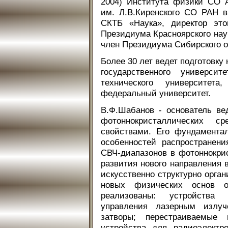
2004) Института физики СО 
им. Л.В.Киренского СО РАН в 
СКТБ «Наука», директор это
Президиума Красноярского нау
член Президиума Сибирского о
Более 30 лет ведет подготовку
государственного университ
технического университе
федеральный университет.
В.Ф.Шабанов - основатель в
фотоннокристаллических 
свойствами. Его фундамента
особенностей распространени
СВЧ-диапазонов в фотоннокри
развития нового направления 
искусственно структурно орга
новых физических основ о
реализованы: устройства
управления лазерным излуч
затворы; перестраиваемые 
устройства для радиоэлектр