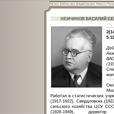
НЕМЧИНОВ ВАСИЛИЙ СЕ
2(1
5.1
Де
Ака
ВАС
(19
Сп
мат
Ок
Мос
Работал в статистических учр
(1917-1922), Свердловска (19
сельского хозяйства ЦСУ СССР
(1928-1949), директор