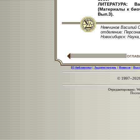
ЛИТЕРАТУРА: Ва
(Материалы к био
Вып.3).
Немчинов Василий С
отделение: Персонал
Новосибирск: Наука, 
ОГЛАВ
[
О библиотеке
|
Академгородок
|
Новости
|
Выс
© 1997–202
Отредактировано: We
Посе